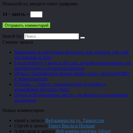
Пожалуйста, введите ответ цифрами:
14 − шесть =
Search for:
Свежие записи
Маврикий за пределами шезлонга: как открыть для себя
настоящий остров
Где отдохнуть у воды в России: лучшие направления для
перезагрузки и отдыха на природе
Отдых у Балтийского моря в апарт-отеле «АмстерДОМ»
в Зеленоградске
Суздаль — город с тысячелетней историей и
атмосферой русского уюта
Отдых в Подмосковье: место, где можно по-настоящему
выдохнуть
Новые комментарии
юрий
к записи
Веб-камера на ул. Танкистов
Сергей
к записи
Город Висла в Польше
Александр
к записи
Веб-камера посёлка Айхал