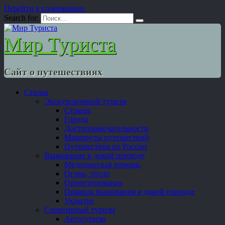
Перейти к содержанию
Search for:
Мир Туриста
Сайт о путешествиях
Статьи
Экскурсионный туризм
Страны
Города
Достопримечательности
Маршруты путешествий
Путешествия по России
Выживание в дикой природе
Медицинская помощь
Огонь, тепло
Ориентирование
Правила выживания в дикой природе
Укрытие
Спортивный туризм
Автотуризм