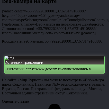
Веб-камера на карте
[yamap center=»55.799226280001,37.673149108886″
height=»450px» zoom=»15″ type=»yandex#map»
controls=»typeSelector;zoomControl;rulerControl;fullscreenControl;g
[yaplacemark name=»Веб-камера на перекрёстке Декабристов/
Ломоносова» coord=»55.799226280001,37.673149108886″
icon=»islands#blueStretchyIcon» color=»#00c2a9″][/yamap]
Координаты веб-камеры: 55.799226280001,37.673149108886
Источники трансляции
Источник: https://www.geocam.ru/online/sokolniki-3/
На сайте «Мир Туриста» вы можете посмотреть «Веб-камера
парка Сокольники: Павильон №3» расположенную в разделе:
Евразия, Россия, Центральный федеральный округ, Москва,
Восточный административный округ, Сокольники.
Оцените статью