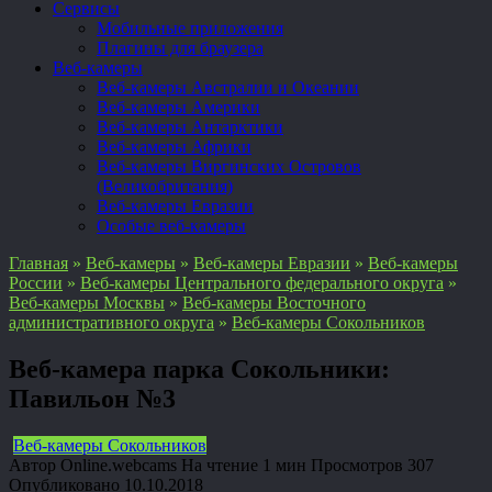
Сервисы
Мобильные приложения
Плагины для браузера
Веб-камеры
Веб-камеры Австралии и Океании
Веб-камеры Америки
Веб-камеры Антарктики
Веб-камеры Африки
Веб-камеры Виргинских Островов
(Великобритания)
Веб-камеры Евразии
Особые веб-камеры
Главная
»
Веб-камеры
»
Веб-камеры Евразии
»
Веб-камеры
России
»
Веб-камеры Центрального федерального округа
»
Веб-камеры Москвы
»
Веб-камеры Восточного
административного округа
»
Веб-камеры Сокольников
Веб-камера парка Сокольники:
Павильон №3
Веб-камеры Сокольников
Автор
Online.webcams
На чтение
1 мин
Просмотров
307
Опубликовано
10.10.2018