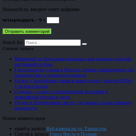
Пожалуйста, введите ответ цифрами:
четырнадцать − 9 =
Search for:
Свежие записи
Маврикий за пределами шезлонга: как открыть для себя
настоящий остров
Где отдохнуть у воды в России: лучшие направления для
перезагрузки и отдыха на природе
Отдых у Балтийского моря в апарт-отеле «АмстерДОМ»
в Зеленоградске
Суздаль — город с тысячелетней историей и
атмосферой русского уюта
Отдых в Подмосковье: место, где можно по-настоящему
выдохнуть
Новые комментарии
юрий
к записи
Веб-камера на ул. Танкистов
Сергей
к записи
Город Висла в Польше