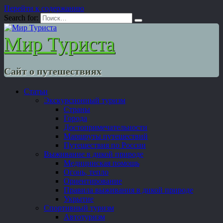
Перейти к содержанию
Search for:
Мир Туриста
Сайт о путешествиях
Статьи
Экскурсионный туризм
Страны
Города
Достопримечательности
Маршруты путешествий
Путешествия по России
Выживание в дикой природе
Медицинская помощь
Огонь, тепло
Ориентирование
Правила выживания в дикой природе
Укрытие
Спортивный туризм
Автотуризм