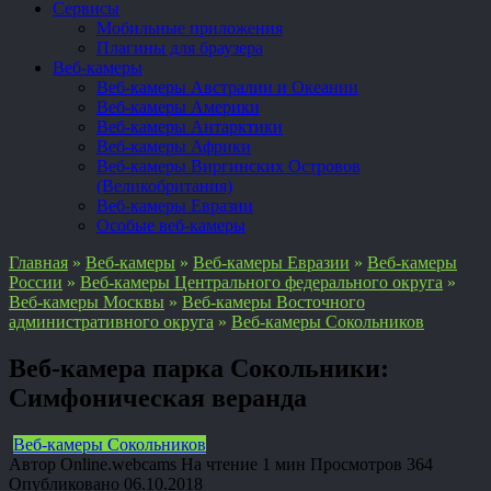
Сервисы
Мобильные приложения
Плагины для браузера
Веб-камеры
Веб-камеры Австралии и Океании
Веб-камеры Америки
Веб-камеры Антарктики
Веб-камеры Африки
Веб-камеры Виргинских Островов
(Великобритания)
Веб-камеры Евразии
Особые веб-камеры
Главная
»
Веб-камеры
»
Веб-камеры Евразии
»
Веб-камеры
России
»
Веб-камеры Центрального федерального округа
»
Веб-камеры Москвы
»
Веб-камеры Восточного
административного округа
»
Веб-камеры Сокольников
Веб-камера парка Сокольники:
Симфоническая веранда
Веб-камеры Сокольников
Автор
Online.webcams
На чтение
1 мин
Просмотров
364
Опубликовано
06.10.2018