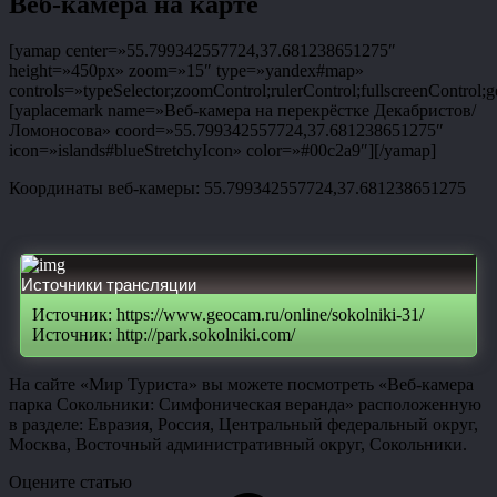
Веб-камера на карте
[yamap center=»55.799342557724,37.681238651275″
height=»450px» zoom=»15″ type=»yandex#map»
controls=»typeSelector;zoomControl;rulerControl;fullscreenControl;g
[yaplacemark name=»Веб-камера на перекрёстке Декабристов/
Ломоносова» coord=»55.799342557724,37.681238651275″
icon=»islands#blueStretchyIcon» color=»#00c2a9″][/yamap]
Координаты веб-камеры: 55.799342557724,37.681238651275
Источники трансляции
Источник: https://www.geocam.ru/online/sokolniki-31/
Источник: http://park.sokolniki.com/
На сайте «Мир Туриста» вы можете посмотреть «Веб-камера
парка Сокольники: Симфоническая веранда» расположенную
в разделе: Евразия, Россия, Центральный федеральный округ,
Москва, Восточный административный округ, Сокольники.
Оцените статью