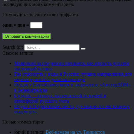
последующих моих комментариев.
Пожалуйста, введите ответ цифрами:
один × два =
Search for:
Свежие записи
Маврикий за пределами шезлонга: как открыть для себя
настоящий остров
Где отдохнуть у воды в России: лучшие направления для
перезагрузки и отдыха на природе
Отдых у Балтийского моря в апарт-отеле «АмстерДОМ»
в Зеленоградске
Суздаль — город с тысячелетней историей и
атмосферой русского уюта
Отдых в Подмосковье: место, где можно по-настоящему
выдохнуть
Новые комментарии
юрий
к записи
Веб-камера на ул. Танкистов