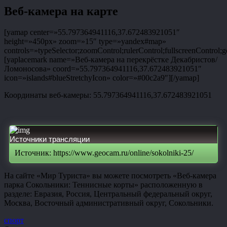
Веб-камера на карте
[yamap center=»55.797364941116,37.672483921051″
height=»450px» zoom=»15″ type=»yandex#map»
controls=»typeSelector;zoomControl;rulerControl;fullscreenControl;g
[yaplacemark name=»Веб-камера на перекрёстке Декабристов/
Ломоносова» coord=»55.797364941116,37.672483921051″
icon=»islands#blueStretchyIcon» color=»#00c2a9″][/yamap]
Координаты веб-камеры: 55.797364941116,37.672483921051
Источники трансляции
Источник: https://www.geocam.ru/online/sokolniki-25/
На сайте «Мир Туриста» вы можете посмотреть «Веб-камера
парка Сокольники: Теннисные корты» расположенную в
разделе: Евразия, Россия, Центральный федеральный округ,
Москва, Восточный административный округ, Сокольники.
спорт