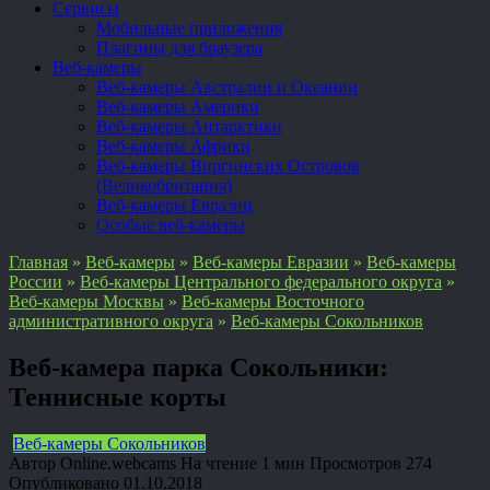
Сервисы
Мобильные приложения
Плагины для браузера
Веб-камеры
Веб-камеры Австралии и Океании
Веб-камеры Америки
Веб-камеры Антарктики
Веб-камеры Африки
Веб-камеры Виргинских Островов
(Великобритания)
Веб-камеры Евразии
Особые веб-камеры
Главная
»
Веб-камеры
»
Веб-камеры Евразии
»
Веб-камеры
России
»
Веб-камеры Центрального федерального округа
»
Веб-камеры Москвы
»
Веб-камеры Восточного
административного округа
»
Веб-камеры Сокольников
Веб-камера парка Сокольники:
Теннисные корты
Веб-камеры Сокольников
Автор
Online.webcams
На чтение
1 мин
Просмотров
274
Опубликовано
01.10.2018