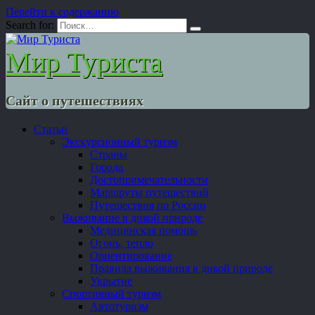
Перейти к содержанию
Search for:
Мир Туриста
Сайт о путешествиях
Статьи
Экскурсионный туризм
Страны
Города
Достопримечательности
Маршруты путешествий
Путешествия по России
Выживание в дикой природе
Медицинская помощь
Огонь, тепло
Ориентирование
Правила выживания в дикой природе
Укрытие
Спортивный туризм
Автотуризм