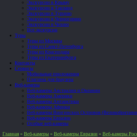
Экскурсии в Крыму
Экскурсии в Таиланд
Экскурсии в Турцию
Экскурсии в Черногорию
Экскурсии в Чехию
Все экскурсии
Туры
Туры из Москвы
Туры из Санкт-Петербурга
Туры из Краснодара
Туры из Екатеринбурга
Контакты
Сервисы
Мобильные приложения
Плагины для браузера
Веб-камеры
Веб-камеры Австралии и Океании
Веб-камеры Америки
Веб-камеры Антарктики
Веб-камеры Африки
Веб-камеры Виргинских Островов (Великобритани
Веб-камеры Евразии
Особые веб-камеры
Главная
»
Веб-камеры
»
Веб-камеры Евразии
»
Веб-камеры Рос