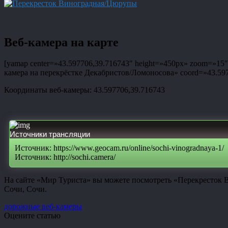
Веб-камера на карте
[yamap center=»43.597706,39.716743″ height=»450px» zoom=»15″ t
камера на перекрёстке Декабристов/Ломоносова» coord=»43.59770
Координаты веб-камеры: 43.597706,39.716743
Источники трансляции
Источник: https://www.geocam.ru/online/sochi-vinogradnaya-1/
Источник: http://sochi.camera/
На сайте «Мир Туриста» вы можете посмотреть «Перекресток 
Сочи, Сочи.
дорожные веб-камеры
Оцените статью