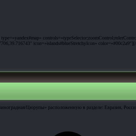
ype=»yandex#map» controls=»typeSelector;zoomControl;rulerControl
6,39.716743″ icon=»islands#blueStretchyIcon» color=»#00c2a9″][
Виноградная/Цюрупы» расположенную в разделе: Евразия, Росс