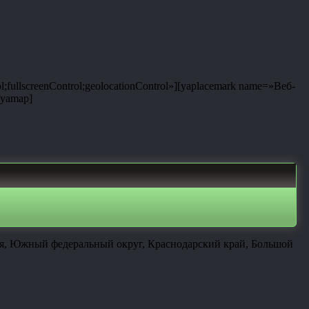
;fullscreenControl;geolocationControl»][yaplacemark name=»Веб-
/yamap]
ия, Южный федеральный округ, Краснодарский край, Большой