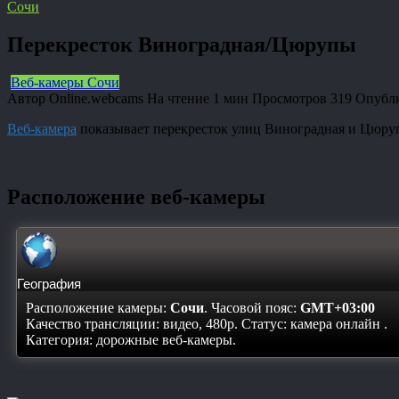
Сочи
Перекресток Виноградная/Цюрупы
Веб-камеры Сочи
Автор
Online.webcams
На чтение
1 мин
Просмотров
319
Опубл
Веб-камера
показывает перекресток улиц Виноградная и Цюру
Расположение веб-камеры
География
Расположение камеры:
Сочи
. Часовой пояс:
GMT+03:00
Качество трансляции: видео, 480p. Статус:
камера онлайн
.
Категория: дорожные веб-камеры.