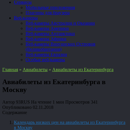
Сервисы
Мобильные приложения
Плагины для браузера
Веб-камеры
Веб-камеры Австралии и Океании
Веб-камеры Америки
Веб-камеры Антарктики
Веб-камеры Африки
Веб-камеры Виргинских Островов
(Великобритания)
Веб-камеры Евразии
Особые веб-камеры
Главная
»
Авиабилеты
»
Авиабилеты из Екатеринбурга
Авиабилеты из Екатеринбурга в
Москву
Автор
93RUS
На чтение
1 мин
Просмотров
341
Опубликовано
02.11.2018
Содержание
Календарь низких цен на авиабилеты из Екатеринбурга
в Москву