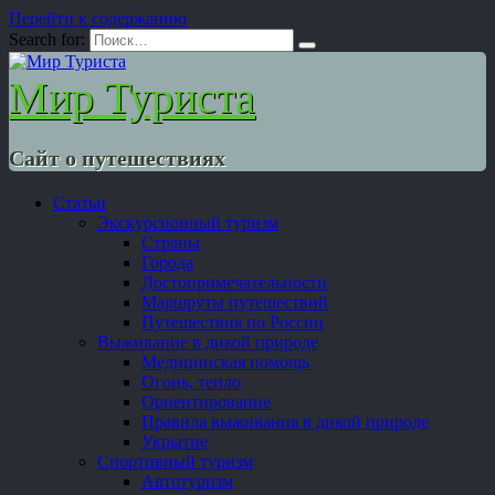
Перейти к содержанию
Search for:
Мир Туриста
Сайт о путешествиях
Статьи
Экскурсионный туризм
Страны
Города
Достопримечательности
Маршруты путешествий
Путешествия по России
Выживание в дикой природе
Медицинская помощь
Огонь, тепло
Ориентирование
Правила выживания в дикой природе
Укрытие
Спортивный туризм
Автотуризм