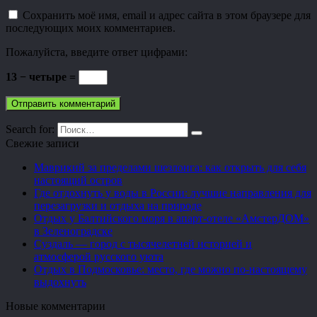
Сохранить моё имя, email и адрес сайта в этом браузере для
последующих моих комментариев.
Пожалуйста, введите ответ цифрами:
13 − четыре =
Search for:
Свежие записи
Маврикий за пределами шезлонга: как открыть для себя
настоящий остров
Где отдохнуть у воды в России: лучшие направления для
перезагрузки и отдыха на природе
Отдых у Балтийского моря в апарт-отеле «АмстерДОМ»
в Зеленоградске
Суздаль — город с тысячелетней историей и
атмосферой русского уюта
Отдых в Подмосковье: место, где можно по-настоящему
выдохнуть
Новые комментарии