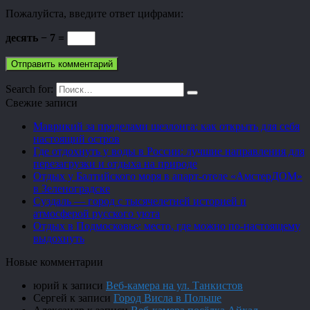
Пожалуйста, введите ответ цифрами:
десять − 7 =
Search for:
Свежие записи
Маврикий за пределами шезлонга: как открыть для себя
настоящий остров
Где отдохнуть у воды в России: лучшие направления для
перезагрузки и отдыха на природе
Отдых у Балтийского моря в апарт-отеле «АмстерДОМ»
в Зеленоградске
Суздаль — город с тысячелетней историей и
атмосферой русского уюта
Отдых в Подмосковье: место, где можно по-настоящему
выдохнуть
Новые комментарии
юрий
к записи
Веб-камера на ул. Танкистов
Сергей
к записи
Город Висла в Польше