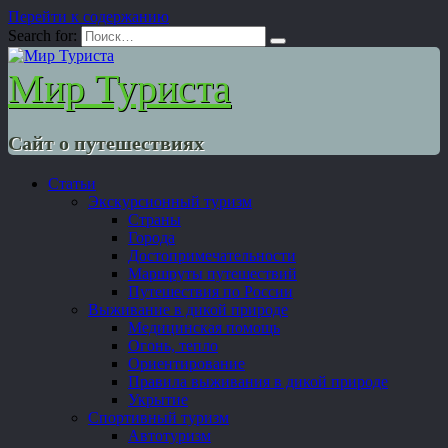
Перейти к содержанию
Search for:
Мир Туриста
Сайт о путешествиях
Статьи
Экскурсионный туризм
Страны
Города
Достопримечательности
Маршруты путешествий
Путешествия по России
Выживание в дикой природе
Медицинская помощь
Огонь, тепло
Ориентирование
Правила выживания в дикой природе
Укрытие
Спортивный туризм
Автотуризм