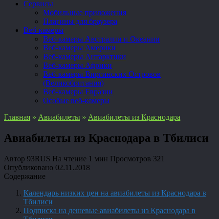
Сервисы
Мобильные приложения
Плагины для браузера
Веб-камеры
Веб-камеры Австралии и Океании
Веб-камеры Америки
Веб-камеры Антарктики
Веб-камеры Африки
Веб-камеры Виргинских Островов
(Великобритания)
Веб-камеры Евразии
Особые веб-камеры
Главная
»
Авиабилеты
»
Авиабилеты из Краснодара
Авиабилеты из Краснодара в Тбилиси
Автор
93RUS
На чтение
1 мин
Просмотров
321
Опубликовано
02.11.2018
Содержание
Календарь низких цен на авиабилеты из Краснодара в
Тбилиси
Подписка на дешевые авиабилеты из Краснодара в