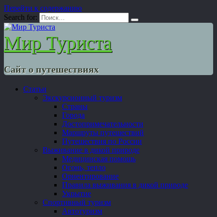
Перейти к содержанию
Search for:
Мир Туриста
Сайт о путешествиях
Статьи
Экскурсионный туризм
Страны
Города
Достопримечательности
Маршруты путешествий
Путешествия по России
Выживание в дикой природе
Медицинская помощь
Огонь, тепло
Ориентирование
Правила выживания в дикой природе
Укрытие
Спортивный туризм
Автотуризм