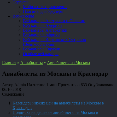
Сервисы
Мобильные приложения
Плагины для браузера
Веб-камеры
Веб-камеры Австралии и Океании
Веб-камеры Америки
Веб-камеры Антарктики
Веб-камеры Африки
Веб-камеры Виргинских Островов
(Великобритания)
Веб-камеры Евразии
Особые веб-камеры
Главная
»
Авиабилеты
»
Авиабилеты из Москвы
Авиабилеты из Москвы в Краснодар
Автор
Admin
На чтение
1 мин
Просмотров
633
Опубликовано
06.10.2018
Содержание
Календарь низких цен на авиабилеты из Москвы в
Краснодар
Подписка на дешевые авиабилеты из Москвы в