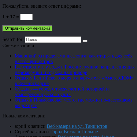
Пожалуйста, введите ответ цифрами:
1 + 17 =
Search for:
Свежие записи
Маврикий за пределами шезлонга: как открыть для себя
настоящий остров
Где отдохнуть у воды в России: лучшие направления для
перезагрузки и отдыха на природе
Отдых у Балтийского моря в апарт-отеле «АмстерДОМ»
в Зеленоградске
Суздаль — город с тысячелетней историей и
атмосферой русского уюта
Отдых в Подмосковье: место, где можно по-настоящему
выдохнуть
Новые комментарии
юрий
к записи
Веб-камера на ул. Танкистов
Сергей
к записи
Город Висла в Польше