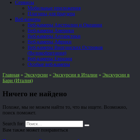
Сервисы
Мобильные приложения
Плагины для браузера
Веб-камеры
Веб-камеры Австралии и Океании
Веб-камеры Америки
Веб-камеры Антарктики
Веб-камеры Африки
Веб-камеры Виргинских Островов
(Великобритания)
Веб-камеры Евразии
Особые веб-камеры
Главная
»
Экскурсии
»
Экскурсии в Италии
»
Экскурсии в
Бари (Италия)
Ничего не найдено
Похоже, мы не можем найти то, что вы ищете. Возможно,
поиск поможет.
Search for:
Вам также может понравиться