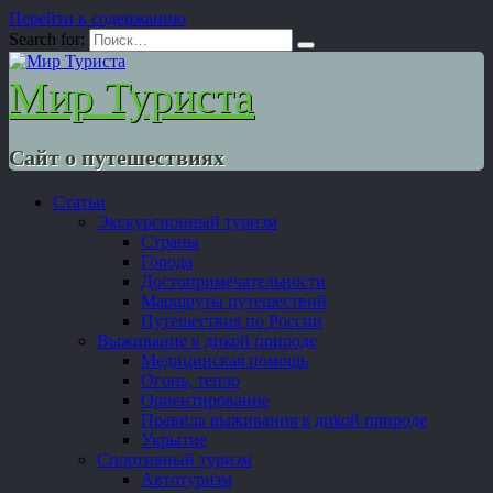
Перейти к содержанию
Search for:
Мир Туриста
Сайт о путешествиях
Статьи
Экскурсионный туризм
Страны
Города
Достопримечательности
Маршруты путешествий
Путешествия по России
Выживание в дикой природе
Медицинская помощь
Огонь, тепло
Ориентирование
Правила выживания в дикой природе
Укрытие
Спортивный туризм
Автотуризм