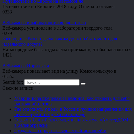
Путешествие по Европе на автомобиле
Путешествие по Европе в 2018 году. Отчеты и отзывы
0
333
Веб-камера в лаборатории твердого тела
Веб-камера установлена в лаборатории твердого тела
0
279
Загородные базы отдыха: каким должно быть место для
идеального досуга?
На загородные базы отдыха мы приезжаем, чтобы насладиться
1
421
Веб-камера Норильска
Веб-камера показывает вид на улицу Комсомольскую в
0
1.2к.
Search for:
Свежие записи
Маврикий за пределами шезлонга: как открыть для себя
настоящий остров
Где отдохнуть у воды в России: лучшие направления для
перезагрузки и отдыха на природе
Отдых у Балтийского моря в апарт-отеле «АмстерДОМ»
в Зеленоградске
Суздаль — город с тысячелетней историей и