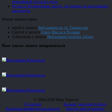
атмосферой русского уюта
Отдых в Подмосковье: место, где можно по-настоящему
выдохнуть
Новые комментарии
юрий
к записи
Веб-камера на ул. Танкистов
Сергей
к записи
Город Висла в Польше
Александр
к записи
Веб-камера посёлка Айхал
Вам также может понравиться
Веб-камера Норильска
Веб-камера Норильска
Веб-камера Норильска
© 2018-2026 Мир Туриста
О портале
Больше, чем просто фото
Политика конфиденциальности
Увидеть мир и выжить