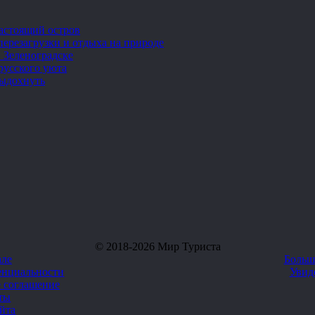
настоящий остров
перезагрузки и отдыха на природе
 Зеленоградске
русского уюта
выдохнуть
© 2018-2026 Мир Туриста
але
Больш
енциальности
Увид
е соглашение
ты
айта