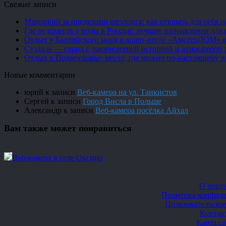
Свежие записи
Маврикий за пределами шезлонга: как открыть для себя 
Где отдохнуть у воды в России: лучшие направления для 
Отдых у Балтийского моря в апарт-отеле «АмстерДОМ» в
Суздаль — город с тысячелетней историей и атмосферой 
Отдых в Подмосковье: место, где можно по-настоящему 
Новые комментарии
юрий
к записи
Веб-камера на ул. Танкистов
Сергей
к записи
Город Висла в Польше
Александр
к записи
Веб-камера посёлка Айхал
Вам также может понравиться
Веб-камера в селе Оксино
О порт
Политика конфид
Пользовательско
Контак
Карта с