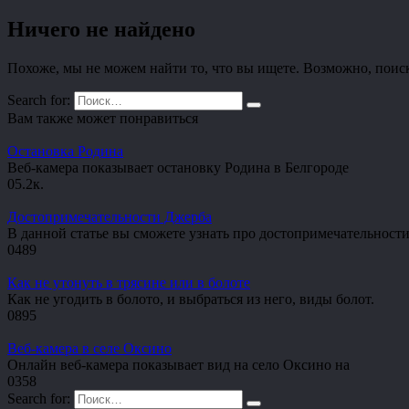
Ничего не найдено
Похоже, мы не можем найти то, что вы ищете. Возможно, поис
Search for:
Вам также может понравиться
Остановка Родина
Веб-камера показывает остановку Родина в Белгороде
0
5.2к.
Достопримечательности Джерба
В данной статье вы сможете узнать про достопримечательност
0
489
Как не утонуть в трясине или в болоте
Как не угодить в болото, и выбраться из него, виды болот.
0
895
Веб-камера в селе Оксино
Онлайн веб-камера показывает вид на село Оксино на
0
358
Search for: