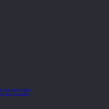
е, чем просто фото
еть мир и выжить