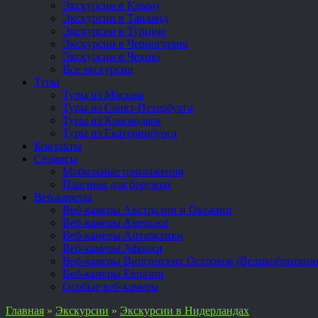
Экскурсии в Крыму
Экскурсии в Таиланд
Экскурсии в Турцию
Экскурсии в Черногорию
Экскурсии в Чехию
Все экскурсии
Туры
Туры из Москвы
Туры из Санкт-Петербурга
Туры из Краснодара
Туры из Екатеринбурга
Контакты
Сервисы
Мобильные приложения
Плагины для браузера
Веб-камеры
Веб-камеры Австралии и Океании
Веб-камеры Америки
Веб-камеры Антарктики
Веб-камеры Африки
Веб-камеры Виргинских Островов (Великобритани
Веб-камеры Евразии
Особые веб-камеры
Главная
»
Экскурсии
»
Экскурсии в Нидерландах