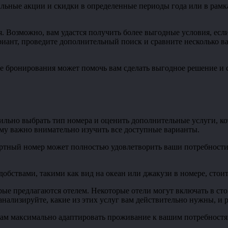
циальные акции и скидки в определенные периоды года или в р
я. Возможно, вам удастся получить более выгодные условия, ес
ант, проведите дополнительный поиск и сравните несколько вар
ессе бронирования может помочь вам сделать выгодное решение 
вильно выбрать тип номера и оценить дополнительные услуги, к
ому важно внимательно изучить все доступные варианты.
артный номер может полностью удовлетворить ваши потребности
бствами, такими как вид на океан или джакузи в номере, стои
рые предлагаются отелем. Некоторые отели могут включать в сто
анализируйте, какие из этих услуг вам действительно нужны, и 
м максимально адаптировать проживание к вашим потребностям