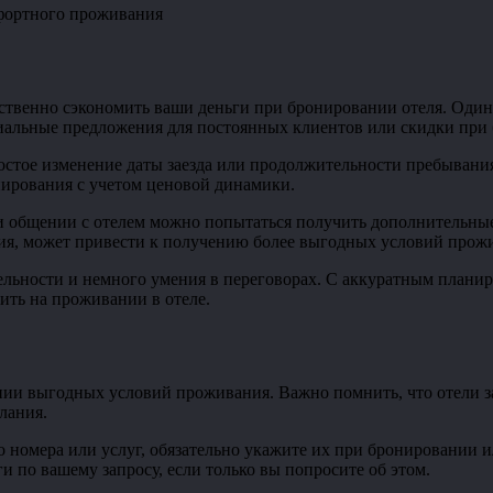
венно сэкономить ваши деньги при бронировании отеля. Один 
иальные предложения для постоянных клиентов или скидки при
остое изменение даты заезда или продолжительности пребывани
нирования с учетом ценовой динамики.
и общении с отелем можно попытаться получить дополнительные
ния, может привести к получению более выгодных условий прож
ельности и немного умения в переговорах. С аккуратным плани
ить на проживании в отеле.
ии выгодных условий проживания. Важно помнить, что отели за
лания.
но номера или услуг, обязательно укажите их при бронировании
и по вашему запросу, если только вы попросите об этом.