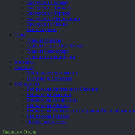
Экскурсии в Крыму
Экскурсии в Таиланд
Экскурсии в Турцию
Экскурсии в Черногорию
Экскурсии в Чехию
Все экскурсии
Туры
Туры из Москвы
Туры из Санкт-Петербурга
Туры из Краснодара
Туры из Екатеринбурга
Контакты
Сервисы
Мобильные приложения
Плагины для браузера
Веб-камеры
Веб-камеры Австралии и Океании
Веб-камеры Америки
Веб-камеры Антарктики
Веб-камеры Африки
Веб-камеры Виргинских Островов (Великобритани
Веб-камеры Евразии
Особые веб-камеры
Главная
»
Отели