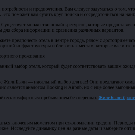
 потребности и предпочтения. Вам следует задуматься о том, чт
. Это поможет вам сузить круг поиска и сосредоточиться на наи
 Существует множество онлайн-ресурсов, которые предоставляю
сы для сбора информации и сравнения различных вариантов.
жете предпочесть отель в центре города, рядом с достопримечат
ортной инфраструктуры и близость к местам, которые вас интер
анный выбор отеля, который будет соответствовать вашим ожид
.
ис ЖилиБыли — идеальный выбор для вас! Они предлагают самые
вис является аналогом Booking и Airbnb, но с еще более выгодн
айтесь комфортным пребыванием без переплат.
ЖилиБыли брони
заться ключевым моментом при сэкономлении средств. Периоды 
ниже. Исследуйте динамику цен на разные даты и выберите опти