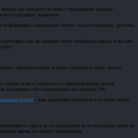
о именно вы ожидаете от своего проживания: удобное
более подходящих вариантах.
т информацию о различных отелях: их расположение, удобства,
ельностями, или же выбрать более спокойный район, если вам
есуют.
аниям и предпочтениям, а также сэкономить ваши деньги
 низкие цены в интернете на широкий выбор отелей,
ыми условиями и без ограничений для жителей РФ.
рование отелей
– ваш надежный помощник в путешествиях!
внепикового спроса часто предлагают более выгодные цены на
мальное время для вашего пребывания.