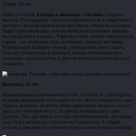
Алина, 29 лет
Один из отелей
Хургада в аквапарк «Титаник»
подарил
билеты. Раз подарили – нужно попробовать! Вся семья была в
восторге. Дети не вылезали из бассейнов, обкатали все горки.
Территория аквапарка тоже не вызвала негативных эмоций –
все аккуратно и ухожено. Взрослые тоже смогли покататься на
горках – их несколько штук различных уровней экстрима.
Разочаровали большие очереди, приходилось много ждать.
Тем, кто устал катать и купаться, можно воспользоваться
лежаками, они бесплатны и дают возможность позагорать на
солнышке.
Василиса, 25 лет
Остановились в одноименном отеле, поэтому не пренебрегли
и самим аквапарком. Благодаря отелю, могли кататься все дни
отдыха. Конечно, за десять дней горки могут надоесть, но все
равно это отличное место. Особенно понравилась горка
Цунами. Она для самых отпетых экстремальщиков. Детишкам
тоже будет интересно отдыхать на территории. В общем,
остались довольны и получили бурю положительных эмоций.