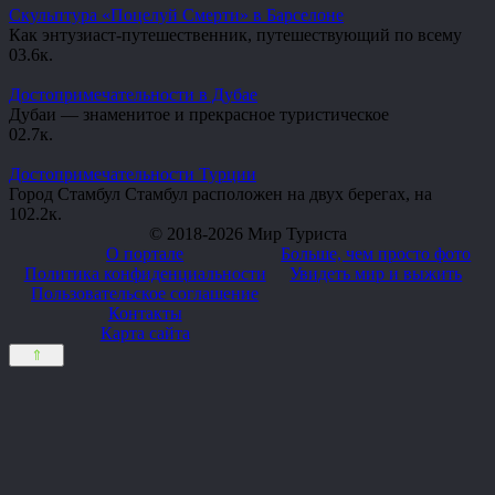
Скульптура «Поцелуй Смерти» в Барселоне
Как энтузиаст-путешественник, путешествующий по всему
0
3.6к.
Достопримечательности в Дубае
Дубаи — знаменитое и прекрасное туристическое
0
2.7к.
Достопримечательности Турции
Город Стамбул Стамбул расположен на двух берегах, на
10
2.2к.
© 2018-2026 Мир Туриста
О портале
Больше, чем просто фото
Политика конфиденциальности
Увидеть мир и выжить
Пользовательское соглашение
Контакты
Карта сайта