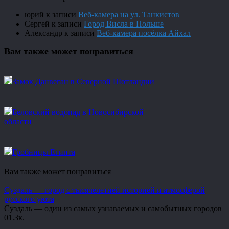
юрий
к записи
Веб-камера на ул. Танкистов
Сергей
к записи
Город Висла в Польше
Александр
к записи
Веб-камера посёлка Айхал
Вам также может понравиться
Замок Данвеган в Северной Шотландии
Беловский водопад в Новосибирской
области
Гробницы Египта
Вам также может понравиться
Суздаль — город с тысячелетней историей и атмосферой
русского уюта
Суздаль — один из самых узнаваемых и самобытных городов
0
1.3к.