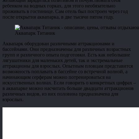
желающий зарядиться позитивом и почувствовать себя
ребенком на водных горках, для этого необязательно
проживать в гостинице. Сам отель был построен через год
после открытия аквапарка, в две тысячи пятом году.
Аквапарк Титаник
Аквапарк оборудован различными аттракционами и
бассейнами. Они предназначены для различных возрастных
групп и различного опыта подготовки. Есть как небольшие
лягушатники для маленьких детей, так и экстремальные
аттракционы для взрослых. Опытным пловцам представится
возможность поплавать в бассейне со встречной волной, а
начинающим серферам можно потренироваться на
искусственных волнах. Если говорить о конкретных цифрах –
в аквапарке можно насчитать больше двадцати аттракционов
различных видов, из них половина предназначена для
взрослых.