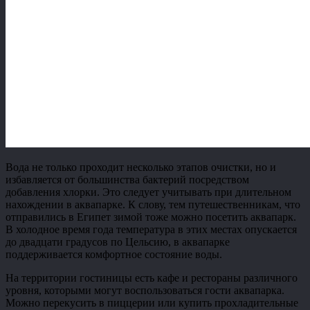
Вода не только проходит несколько этапов очистки, но и
избавляется от большинства бактерий посредством
добавления хлорки. Это следует учитывать при длительном
нахождении в аквапарке. К слову, тем путешественникам, что
отправились в Египет зимой тоже можно посетить аквапарк.
В холодное время года температура в этих местах опускается
до двадцати градусов по Цельсию, в аквапарке
поддерживается комфортное состояние воды.
На территории гостиницы есть кафе и рестораны различного
уровня, которыми могут воспользоваться гости аквапарка.
Можно перекусить в пиццерии или купить прохладительные