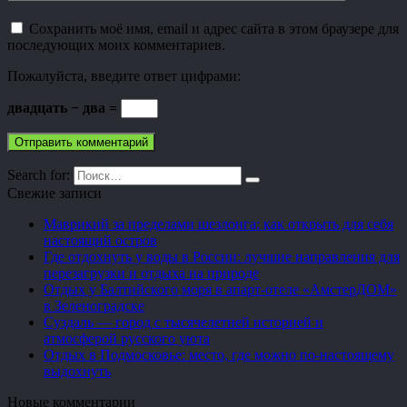
Сохранить моё имя, email и адрес сайта в этом браузере для
последующих моих комментариев.
Пожалуйста, введите ответ цифрами:
двадцать − два =
Search for:
Свежие записи
Маврикий за пределами шезлонга: как открыть для себя
настоящий остров
Где отдохнуть у воды в России: лучшие направления для
перезагрузки и отдыха на природе
Отдых у Балтийского моря в апарт-отеле «АмстерДОМ»
в Зеленоградске
Суздаль — город с тысячелетней историей и
атмосферой русского уюта
Отдых в Подмосковье: место, где можно по-настоящему
выдохнуть
Новые комментарии