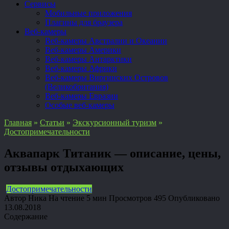
Сервисы
Мобильные приложения
Плагины для браузера
Веб-камеры
Веб-камеры Австралии и Океании
Веб-камеры Америки
Веб-камеры Антарктики
Веб-камеры Африки
Веб-камеры Виргинских Островов
(Великобритания)
Веб-камеры Евразии
Особые веб-камеры
Главная
»
Статьи
»
Экскурсионный туризм
»
Достопримечательности
Аквапарк Титаник — описание, цены,
отзывы отдыхающих
Достопримечательности
Автор
Ника
На чтение
5 мин
Просмотров
495
Опубликовано
13.08.2018
Содержание