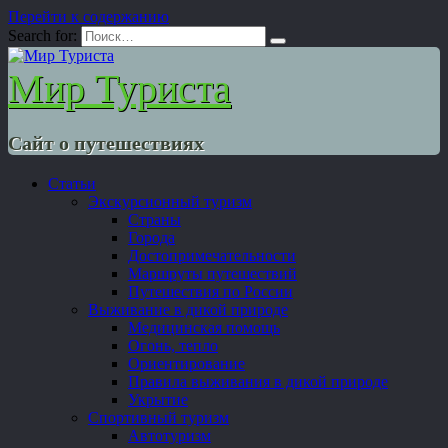
Перейти к содержанию
Search for:
Мир Туриста
Сайт о путешествиях
Статьи
Экскурсионный туризм
Страны
Города
Достопримечательности
Маршруты путешествий
Путешествия по России
Выживание в дикой природе
Медицинская помощь
Огонь, тепло
Ориентирование
Правила выживания в дикой природе
Укрытие
Спортивный туризм
Автотуризм