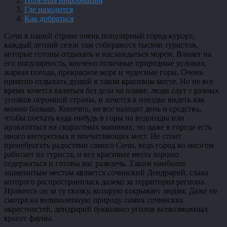
Полезная информация
Где находится
Как добраться
Сочи в нашей стране очень популярный город-курорт,
каждый летний сезон там собираются тысячи туристов,
которые готовы отдыхать и наслаждаться морем. Влияет на
его популярность, кончено отличные природные условия,
жаркая погода, прекрасное море и чудесные горы. Очень
приятно отдыхать душой в таком красивом месте. Но не все
время хочется валяться без дела на пляже, люди едут с разных
уголков огромной страны, и хочется в поездке видеть как
можно больше. Конечно, не все находят день и средства,
чтобы поехать куда-нибудь в горы на водопады или
прокатиться на скоростных машинах, но даже в городе есть
много интересных и впечатляющих мест. Не стоит
пренебрегать радостями самого Сочи, ведь город во многом
работает на туриста, и все красивые места хорошо
содержаться и готовы вас развлечь. Таким наиболее
знаменитым местом является сочинский Дендрарий, слава
которого распространилась далеко за территория региона.
Нравится он за ту сказку, которую открывает людям. Даже не
смотря на великолепную природу самих сочинских
окрестностей, дендрарий буквально уголок всевозможных
красот фауны.