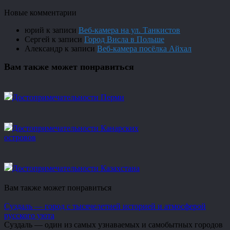
Новые комментарии
юрий
к записи
Веб-камера на ул. Танкистов
Сергей
к записи
Город Висла в Польше
Александр
к записи
Веб-камера посёлка Айхал
Вам также может понравиться
Достопримечательности Перми
Достопримечательности Канарских
островов
Достопримечательности Казахстана
Вам также может понравиться
Суздаль — город с тысячелетней историей и атмосферой
русского уюта
Суздаль — один из самых узнаваемых и самобытных городов