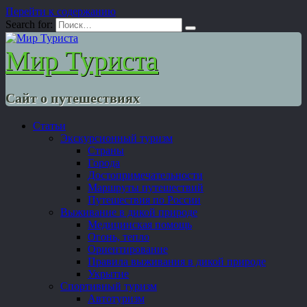
Перейти к содержанию
Search for:
Мир Туриста
Сайт о путешествиях
Статьи
Экскурсионный туризм
Страны
Города
Достопримечательности
Маршруты путешествий
Путешествия по России
Выживание в дикой природе
Медицинская помощь
Огонь, тепло
Ориентирование
Правила выживания в дикой природе
Укрытие
Спортивный туризм
Автотуризм