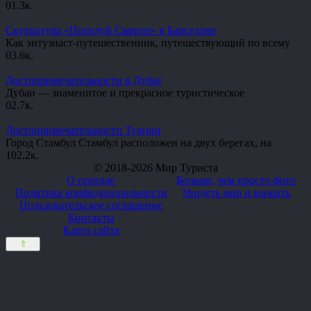
0
1.3к.
Скульптура «Поцелуй Смерти» в Барселоне
Как энтузиаст-путешественник, путешествующий по всему
0
3.6к.
Достопримечательности в Дубае
Дубаи — знаменитое и прекрасное туристическое
0
2.7к.
Достопримечательности Турции
Город Стамбул Стамбул расположен на двух берегах, на
10
2.2к.
© 2018-2026 Мир Туриста
О портале
Больше, чем просто фото
Политика конфиденциальности
Увидеть мир и выжить
Пользовательское соглашение
Контакты
Карта сайта