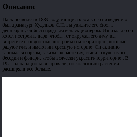
Описание
Парк появился в 1889 году, инициатором к его возведению
был драматург Худенков С.Н, вы увидите его бюст в
дендрарии, он был изрядным коллекционером. Изначально он
хотел построить парк, чтобы тот окружал его дачу, вы
встретите грандиозные постройки на территории, которые
радуют глаз и имеют интересную историю. Он активно
занимался парком, заказывал растения, ставил скульптуры ,
беседки и фонари, чтобы всячески украсить территорию . В
1921 парк национализировали, но коллекцию растений
расширяли все больше.