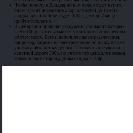
Чтобы попасть в Дендрарий вам нужно будет купить
билет. Стоит посещение 250р, для детей до 14 есть
скидка, для них билет будет 120р., дети до 7 могут
пройти бесплатно.
В Дендрарии проводят экскурсии, стоимость которых
всего 100 р., зато вы сможет узнать много интересного
об этом месте. Есть и дополнительные развлечения,
например, катание на электромобиле по парку ил уже
упомянутая канатная дорога. Стоимость поездки на
канатной дороге 300р, но учтите что цена для поездки
только в одну сторону, детям скидка в 100р.