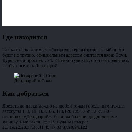
Где находится
Так как парк занимает обширную территорию, то найти его
будет не трудно, официальным адресом считается вход: Сочи,
Курортный проспект, 74. Именно туда вам, стоит отправиться,
чтобы посетить Дендрарий.
Дендрарий в Сочи
Как добраться
Доехать до парка можно из любой точки города, вам нужны
автобусы 1, 3, 18, 103,105, 113,120,125,125п,125с,180 –
остановка «Дендрарий». Если вы больше предпочитаете
маршрутные такси, то вам нужны номера:
2,5,19,22,23,37,38,41,45,47,83,87,98,94,122.