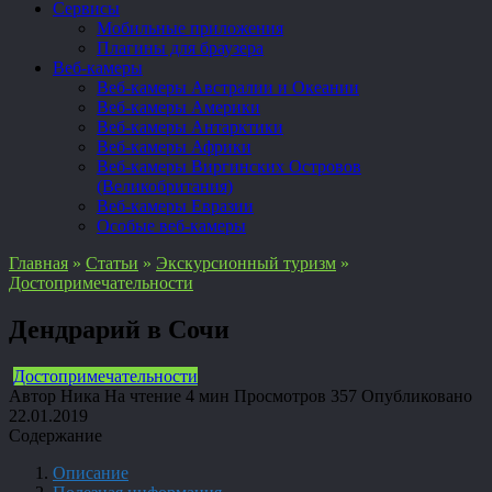
Сервисы
Мобильные приложения
Плагины для браузера
Веб-камеры
Веб-камеры Австралии и Океании
Веб-камеры Америки
Веб-камеры Антарктики
Веб-камеры Африки
Веб-камеры Виргинских Островов
(Великобритания)
Веб-камеры Евразии
Особые веб-камеры
Главная
»
Статьи
»
Экскурсионный туризм
»
Достопримечательности
Дендрарий в Сочи
Достопримечательности
Автор
Ника
На чтение
4 мин
Просмотров
357
Опубликовано
22.01.2019
Содержание
Описание