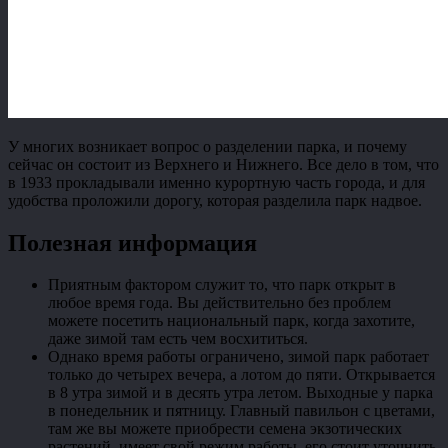
У многих возникает вопрос о разделении парка, и почему
сейчас он состоит из Верхнего и Нижнего. Все дело в том, что
в 1933 прокладывали именно курортную часть города, и для
удобства проложили дорогу, которая разделила парк надвое.
Полезная информация
Приятным фактором служит то, что парк открыт в
любое время года. Вы действительно без проблем
можете посетить национальный парк, когда захотите,
даже зимой там есть чем восхититься.
Однако время работы ограничено, зимой парк работает
только до четырех вечера, а лотом до пяти. Открывается
в 8 утра зимой и в десять утра летом. Выходные у парка
в понедельник и пятницу. Главный павильон с цветами,
там же вы можете приобрести семена экзотических
растений, имеет свой режим работы, его стоит уточнить.