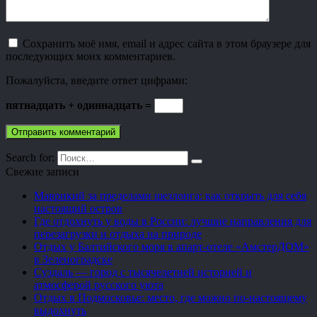
Сохранить моё имя, email и адрес сайта в этом браузере для
последующих моих комментариев.
Пожалуйста, введите ответ цифрами:
пятнадцать + одиннадцать =
Search for:
Свежие записи
Маврикий за пределами шезлонга: как открыть для себя
настоящий остров
Где отдохнуть у воды в России: лучшие направления для
перезагрузки и отдыха на природе
Отдых у Балтийского моря в апарт-отеле «АмстерДОМ»
в Зеленоградске
Суздаль — город с тысячелетней историей и
атмосферой русского уюта
Отдых в Подмосковье: место, где можно по-настоящему
выдохнуть