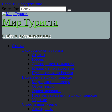
Перейти к содержанию
Search for:
Мир Туриста
Сайт о путешествиях
Статьи
Экскурсионный туризм
Страны
Города
Достопримечательности
Маршруты путешествий
Путешествия по России
Выживание в дикой природе
Медицинская помощь
Огонь, тепло
Ориентирование
Правила выживания в дикой природе
Укрытие
Спортивный туризм
Автотуризм