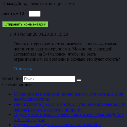
Пожалуйста, введите ответ цифрами:
шесть + 12 =
Aleksandr
28.04.2019 в 15:20
Очень интересные достопримечательности — только
непонятно какими группами. Можно ли с арендой
автомобиля на 3-4 человек, чтобы не быть
ограниченным во времени и сколько это будет стоить?
Ответить
Search for:
Свежие записи
Маврикий за пределами шезлонга: как открыть для себя
настоящий остров
Где отдохнуть у воды в России: лучшие направления для
перезагрузки и отдыха на природе
Отдых у Балтийского моря в апарт-отеле «АмстерДОМ»
в Зеленоградске
Суздаль — город с тысячелетней историей и