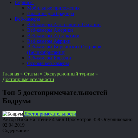
Сервисы
Мобильные приложения
Плагины для браузера
Веб-камеры
Веб-камеры Австралии и Океании
Веб-камеры Америки
Веб-камеры Антарктики
Веб-камеры Африки
Веб-камеры Виргинских Островов
(Великобритания)
Веб-камеры Евразии
Особые веб-камеры
Главная
»
Статьи
»
Экскурсионный туризм
»
Достопримечательности
Топ-5 достопримечательностей
Бодрума
Достопримечательности
Автор
Ника
На чтение
4 мин
Просмотров
358
Опубликовано
02.04.2019
Содержание