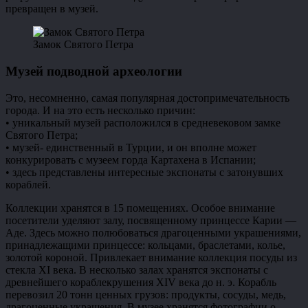
превращен в музей.
Замок Святого Петра
Музей подводной археологии
Это, несомненно, самая популярная достопримечательность
города. И на это есть несколько причин:
• уникальный музей расположился в средневековом замке
Святого Петра;
• музей- единственный в Турции, и он вполне может
конкурировать с музеем горда Картахена в Испании;
• здесь представлены интересные экспонаты с затонувших
кораблей.
Коллекции хранятся в 15 помещениях. Особое внимание
посетители уделяют залу, посвященному принцессе Карии —
Аде. Здесь можно полюбоваться драгоценными украшениями,
принадлежащими принцессе: кольцами, браслетами, колье,
золотой короной. Привлекает внимание коллекция посуды из
стекла XI века. В несколько залах хранятся экспонаты с
древнейшего кораблекрушения XIV века до н. э. Корабль
перевозил 20 тонн ценных грузов: продукты, сосуды, медь,
драгоценные украшения. В музее хранятся фотографии о