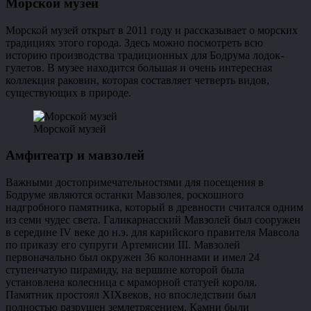
Морской музей
Морской музей открыт в 2011 году и рассказывает о морских
традициях этого города. Здесь можно посмотреть всю
историю производства традиционных для Бодрума лодок-
гулетов. В музее находится большая и очень интересная
коллекция раковин, которая составляет четверть видов,
существующих в природе.
Морской музей
Амфитеатр и мавзолей
Важными достопримечательностями для посещения в
Бодруме являются останки Мавзолея, роскошного
надгробного памятника, который в древности считался одним
из семи чудес света. Галикарнасский Мавзолей был сооружен
в середине IV веке до н.э. для карийского правителя Мавсола
по приказу его супруги Артемисии III. Мавзолей
первоначально был окружен 36 колоннами и имел 24
ступенчатую пирамиду, на вершине которой была
установлена колесница с мраморной статуей короля.
Памятник простоял XIXвеков, но впоследствии был
полностью разрушен землетрясением. Камни были