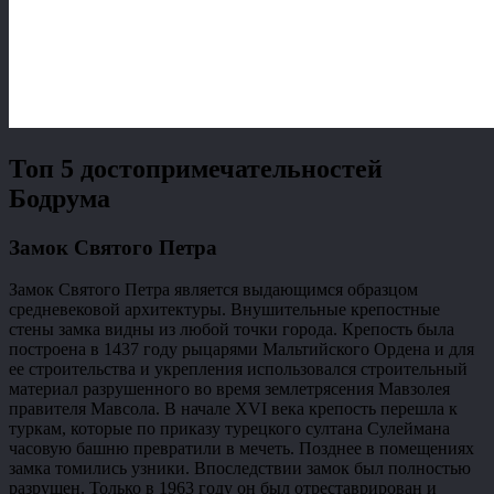
Топ 5 достопримечательностей
Бодрума
Замок Святого Петра
Замок Святого Петра является выдающимся образцом
средневековой архитектуры. Внушительные крепостные
стены замка видны из любой точки города. Крепость была
построена в 1437 году рыцарями Мальтийского Ордена и для
ее строительства и укрепления использовался строительный
материал разрушенного во время землетрясения Мавзолея
правителя Мавсола. В начале XVI века крепость перешла к
туркам, которые по приказу турецкого султана Сулеймана
часовую башню превратили в мечеть. Позднее в помещениях
замка томились узники. Впоследствии замок был полностью
разрушен. Только в 1963 году он был отреставрирован и