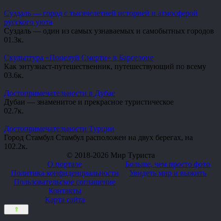
Суздаль — город с тысячелетней историей и атмосферой
русского уюта
Суздаль — один из самых узнаваемых и самобытных городов
0
1.3к.
Скульптура «Поцелуй Смерти» в Барселоне
Как энтузиаст-путешественник, путешествующий по всему
0
3.6к.
Достопримечательности в Дубае
Дубаи — знаменитое и прекрасное туристическое
0
2.7к.
Достопримечательности Турции
Город Стамбул Стамбул расположен на двух берегах, на
10
2.2к.
© 2018-2026 Мир Туриста
О портале
Больше, чем просто фото
Политика конфиденциальности
Увидеть мир и выжить
Пользовательское соглашение
Контакты
Карта сайта