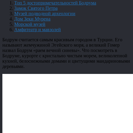
Топ 5 достопримечательностей Бодрума
Замок Святого Петра
Музей подводной археологии
Дом Зеки Мурена
Морской музей
Амфитеатр и мавзолей
Бодрум считается самым красивым городом в Турции. Его
называют жемчужиной Эгейского моря, а великий Гомер
назвал Бодрум «раем вечной синевы». Что посмотреть в
Бодруме, курорте с кристально чистым морем, великолепной
кухней, белоснежными домами и цветущими мандариновыми
деревьями.