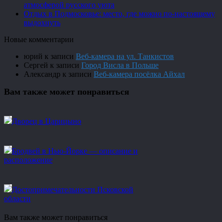
атмосферой русского уюта
Отдых в Подмосковье: место, где можно по-настоящему
выдохнуть
Новые комментарии
юрий
к записи
Веб-камера на ул. Танкистов
Сергей
к записи
Город Висла в Польше
Александр
к записи
Веб-камера посёлка Айхал
Вам также может понравиться
Дворец в Царицыно
Бродвей в Нью-Йорке — описание и
расположение
Достопримечательности Псковской
области
Вам также может понравиться