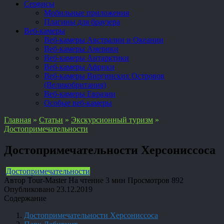
Сервисы
Мобильные приложения
Плагины для браузера
Веб-камеры
Веб-камеры Австралии и Океании
Веб-камеры Америки
Веб-камеры Антарктики
Веб-камеры Африки
Веб-камеры Виргинских Островов
(Великобритания)
Веб-камеры Евразии
Особые веб-камеры
Главная
»
Статьи
»
Экскурсионный туризм
»
Достопримечательности
Достопримечательности Херсониссоса
Достопримечательности
Автор
Tour-Master
На чтение
3 мин
Просмотров
892
Опубликовано
23.12.2019
Содержание
Достопримечательности Херсониссоса