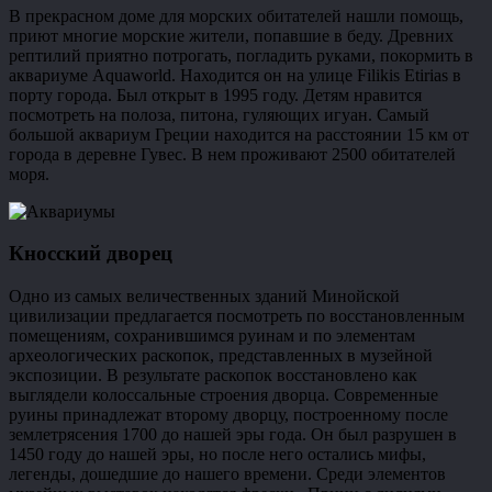
В прекрасном доме для морских обитателей нашли помощь,
приют многие морские жители, попавшие в беду. Древних
рептилий приятно потрогать, погладить руками, покормить в
аквариуме Aquaworld. Находится он на улице Filikis Etirias в
порту города. Был открыт в 1995 году. Детям нравится
посмотреть на полоза, питона, гуляющих игуан. Самый
большой аквариум Греции находится на расстоянии 15 км от
города в деревне Гувес. В нем проживают 2500 обитателей
моря.
Кносский дворец
Одно из самых величественных зданий Минойской
цивилизации предлагается посмотреть по восстановленным
помещениям, сохранившимся руинам и по элементам
археологических раскопок, представленных в музейной
экспозиции. В результате раскопок восстановлено как
выглядели колоссальные строения дворца. Современные
руины принадлежат второму дворцу, построенному после
землетрясения 1700 до нашей эры года. Он был разрушен в
1450 году до нашей эры, но после него остались мифы,
легенды, дошедшие до нашего времени. Среди элементов