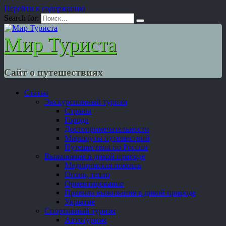
Перейти к содержанию
Search for:
Мир Туриста
Сайт о путешествиях
Статьи
Экскурсионный туризм
Страны
Города
Достопримечательности
Маршруты путешествий
Путешествия по России
Выживание в дикой природе
Медицинская помощь
Огонь, тепло
Ориентирование
Правила выживания в дикой природе
Укрытие
Спортивный туризм
Автотуризм