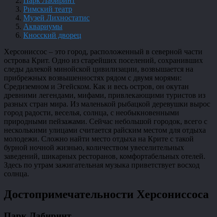
Парк Лабиринт
Римский театр
Музей Лихностатис
Аквариумы
Кносский дворец
Херсониссос – это город, расположенный в северной части
острова Крит. Одно из старейших поселений, сохранивших
следы далекой минойской цивилизации, возвышается на
прибрежных возвышенностях рядом с двумя морями:
Средиземном и Эгейском. Как и весь остров, он окутан
древними легендами, мифами, привлекающими туристов из
разных стран мира. Из маленькой рыбацкой деревушки вырос
город радости, веселья, солнца, с необыкновенными
природными пейзажами. Сейчас небольшой городок, всего с
несколькими улицами считается райским местом для отдыха
молодежи. Сложно найти место отдыха на Крите с такой
бурной ночной жизнью, количеством увеселительных
заведений, шикарных ресторанов, комфортабельных отелей.
Здесь по утрам зажигательная музыка приветствует восход
солнца.
Достопримечательности Херсониссоса
Парк Лабиринт