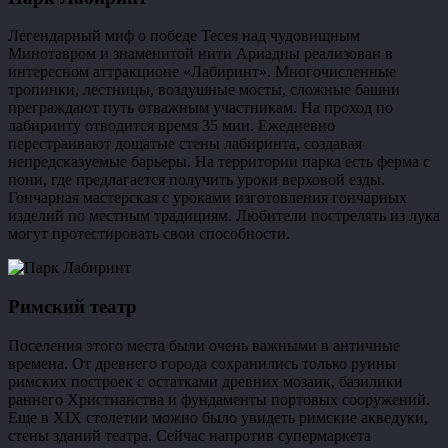
Легендарный миф о победе Тесея над чудовищным
Минотавром и знаменитой нити Ариадны реализован в
интересном аттракционе «Лабиринт». Многочисленные
тропинки, лестницы, воздушные мосты, сложные башни
преграждают путь отважным участникам. На проход по
лабиринту отводится время 35 мин. Ежедневно
перестраивают дощатые стены лабиринта, создавая
непредсказуемые барьеры. На территории парка есть ферма с
пони, где предлагается получить уроки верховой езды.
Гончарная мастерская с уроками изготовления гончарных
изделий по местным традициям. Любители пострелять из лука
могут протестировать свои способности.
Римский театр
Поселения этого места были очень важными в античные
времена. От древнего города сохранились только руины
римских построек с остатками древних мозаик, базилики
раннего Христианства и фундаменты портовых сооружений.
Еще в XIX столетии можно было увидеть римские акведуки,
стены зданий театра. Сейчас напротив супермаркета