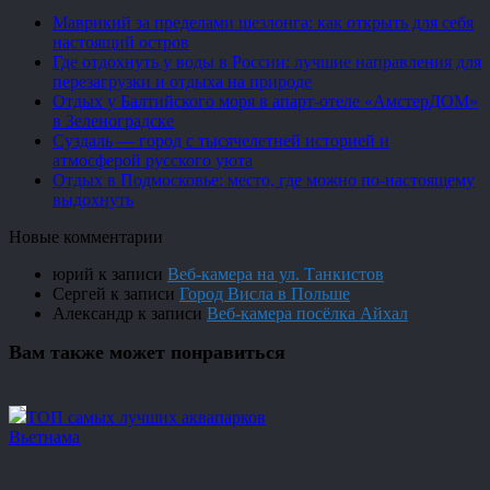
Маврикий за пределами шезлонга: как открыть для себя
настоящий остров
Где отдохнуть у воды в России: лучшие направления для
перезагрузки и отдыха на природе
Отдых у Балтийского моря в апарт-отеле «АмстерДОМ»
в Зеленоградске
Суздаль — город с тысячелетней историей и
атмосферой русского уюта
Отдых в Подмосковье: место, где можно по-настоящему
выдохнуть
Новые комментарии
юрий
к записи
Веб-камера на ул. Танкистов
Сергей
к записи
Город Висла в Польше
Александр
к записи
Веб-камера посёлка Айхал
Вам также может понравиться
ТОП самых лучших аквапарков
Вьетнама