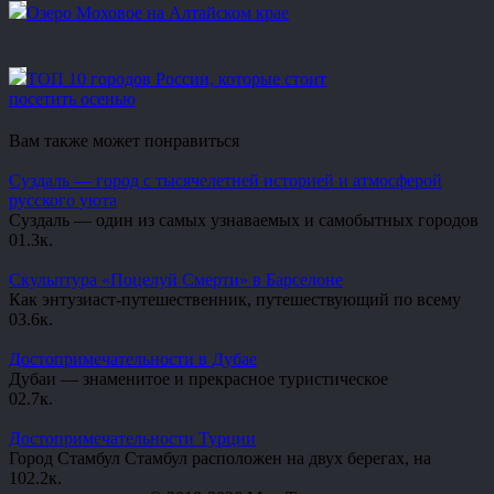
Озеро Моховое на Алтайском крае
ТОП 10 городов России, которые стоит
посетить осенью
Вам также может понравиться
Суздаль — город с тысячелетней историей и атмосферой
русского уюта
Суздаль — один из самых узнаваемых и самобытных городов
0
1.3к.
Скульптура «Поцелуй Смерти» в Барселоне
Как энтузиаст-путешественник, путешествующий по всему
0
3.6к.
Достопримечательности в Дубае
Дубаи — знаменитое и прекрасное туристическое
0
2.7к.
Достопримечательности Турции
Город Стамбул Стамбул расположен на двух берегах, на
10
2.2к.