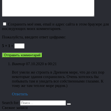
Сохранить моё имя, email и адрес сайта в этом браузере для
последующих моих комментариев.
Пожалуйста, введите ответ цифрами:
5 × 1 =
Виктор
07.10.2020 в 00:21
Вот умели же строить в Древнем мире, что до сих пор
некоторые здания сохранились. Очень хотелось бы
побывать там и увидеть все собственными глазами. К
тому же там теплое море рядом.)
Ответить
Search for:
Свежие записи