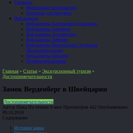
Сервисы
Мобильные приложения
Плагины для браузера
Веб-камеры
Веб-камеры Австралии и Океании
Веб-камеры Америки
Веб-камеры Антарктики
Веб-камеры Африки
Веб-камеры Виргинских Островов
(Великобритания)
Веб-камеры Евразии
Особые веб-камеры
Главная
»
Статьи
»
Экскурсионный туризм
»
Достопримечательности
Замок Верденберг в Швейцарии
Достопримечательности
Автор
Ника
На чтение
6 мин
Просмотров
442
Опубликовано
09.10.2018
Содержание
История замка