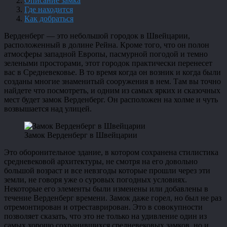
Описание замка
Где находится
Как добраться
Верденберг — это небольшой городок в Швейцарии,
расположенный в долине Рейна. Кроме того, что он полон
атмосферы западной Европы, пасмурной погодой и темно
зелеными просторами, этот городок практически перенесет
вас в Средневековье. В то время когда он возник и когда были
созданы многие знаменитый сооружения в нем. Там вы точно
найдете что посмотреть, и одним из самых ярких и сказочных
мест будет замок Верденберг. Он расположен на холме и чуть
возвышается над улицей.
Замок Верденберг в Швейцарии
Это оборонительное здание, в котором сохранена стилистика
средневековой архитектуры, не смотря на его довольно
большой возраст и все невзгоды которые прошли через эти
земли, не говоря уже о суровых погодных условиях.
Некоторые его элементы были изменены или добавлены в
течение Верденберг времени. Замок даже горел, но был не раз
отремонтирован и отреставрирован. Это в совокупности
позволяет сказать, что это не только на удивление один из
самых хорошо сохранившихся средневековых замков, но и