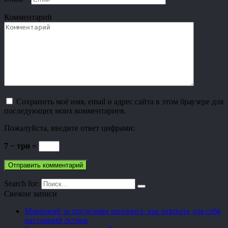
Комментарий
Сохранить моё имя, email и адрес сайта в этом браузере для
последующих моих комментариев.
Пожалуйста, введите ответ цифрами:
7 − три =
Search for:
Свежие записи
Маврикий за пределами шезлонга: как открыть для себя
настоящий остров