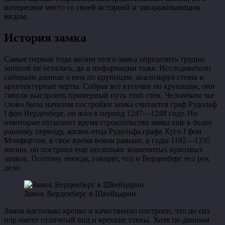
интересное место со своей историей и завораживающим
видом.
История замка
Самые первые года жизни этого замка определить трудно,
записей не осталась, да и информации тоже. Исследователи
собирали данные о нем по крупицам, анализируя стены и
архитектурные черты. Собрав все кусочки по крупицам, они
смогли выстроить примерный путь этих стен. Человеком чье
слово было началом постройки замка считается граф Рудольф
I фон Верденберг, он жил в период 1247—1248 году. Но
некоторые отсылают время строительства замка еще к более
раннему периоду, жизни отца Рудольфа графа Хуго I фон
Монфортом, в свое время веком раньше, в годы 1182—1235
жизни, он построил еще несколько знаменитых красивых
замков. Поэтому, иногда, говорят, что и Верденберг его рук
дело.
Замок Верденберг в Швейцарии
Замок настолько крепко и качественно построен, что до сих
пор имеет отличный вид и крепкие стены. Хотя по данным