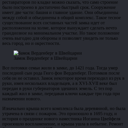
реставраторов по кладке можно сказать, что само строение
было построено в достаточно быстрый срок. Сооружение
имеет две части: башня и главное здание. Они объединены
между собой и объединены в общий комплекс. Такое тесное
существование всех составных частей замка идет от
расположения на холме, которое вынуждает сделать нечто
грандиозное на минимальном участке. Но такое положение
очень выгодно для обороны и позволяет увидеть не только
весь город, но и окрестности.
Замок Верденберг в Швейцарии
Все потомки семьи жили в замке, до 1421 года. Тогда умер
последний сын рода Гюго фон Верденберг. Потомков после
себя он не оставил. Замок некоторое время переходил из рук в
руки, имея нескольких владельцев, а в XVI-XVII веке был
передан в руки губернаторов здешних земель. С тез пор
каждый жил в замке, передавая ключи каждые три года при
назначении нового.
Изначально крыша всего комплекса была деревянной, но была
утрачена в связи с пожаром. Это произошло в 1695 году, и
история о празднике нового наместника Иоганна Цвейфеля
произошло воспламенение, и крыша ушла в небытие. Ремонт