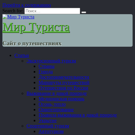
Перейти к содержанию
Search for:
Мир Туриста
Сайт о путешествиях
Статьи
Экскурсионный туризм
Страны
Города
Достопримечательности
Маршруты путешествий
Путешествия по России
Выживание в дикой природе
Медицинская помощь
Огонь, тепло
Ориентирование
Правила выживания в дикой природе
Укрытие
Спортивный туризм
Автотуризм