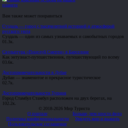
планете
Вам также может понравиться
Суздаль — город с тысячелетней историей и атмосферой
русского уюта
Суздаль — один из самых узнаваемых и самобытных городов
0
1.3к.
Скульптура «Поцелуй Смерти» в Барселоне
Как энтузиаст-путешественник, путешествующий по всему
0
3.6к.
Достопримечательности в Дубае
Дубаи — знаменитое и прекрасное туристическое
0
2.7к.
Достопримечательности Турции
Город Стамбул Стамбул расположен на двух берегах, на
10
2.2к.
© 2018-2026 Мир Туриста
О портале
Больше, чем просто фото
Политика конфиденциальности
Увидеть мир и выжить
Пользовательское соглашение