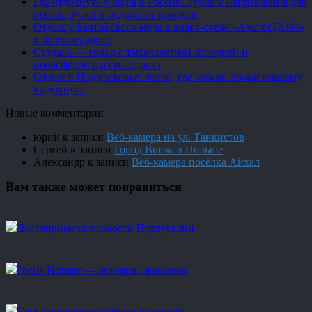
Где отдохнуть у воды в России: лучшие направления для
перезагрузки и отдыха на природе
Отдых у Балтийского моря в апарт-отеле «АмстерДОМ»
в Зеленоградске
Суздаль — город с тысячелетней историей и
атмосферой русского уюта
Отдых в Подмосковье: место, где можно по-настоящему
выдохнуть
Новые комментарии
юрий
к записи
Веб-камера на ул. Танкистов
Сергей
к записи
Город Висла в Польше
Александр
к записи
Веб-камера посёлка Айхал
Вам также может понравиться
Достопримечательности Португалии
Грейт Истерн — история, описание
Самые красивые острова на нашей