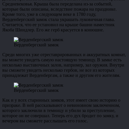
Средневековья. Крыша была переделана из-за событий,
которые были описаны, вследствие пожара на празднике.
Кроме того, уже в следующем веке в 1780 году,
Верденбергский замок стала украшать луковичная глава.
Считается, что ее установил на крыше башни наместник
Якоба Шиндлер. Его же герб красуется в конюшне.
Верденбергский замок
Среди многих уже отреставрированных и аккуратных комнат,
вы можете увидеть самую настоящую темницу. В замке есть
несколько выставочных залов, например, зал оружия. Внутри
вы сможете увидеть несколько гербов, не все из которых
принадлежат Верденбергам, а также и другим его жителям.
Верденбергский замок
Как и у всех старинных замков, этот имеет свою историю о
призраке. В ней рассказывают о невиновном заключенном,
которого заключили в темницу и убили за преступление,
которое он не совершал. Теперь его дух бродит по замку, и
вечером вы сможете расслышать его голос.