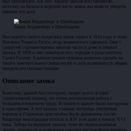
был произведен, и в 1697 крышу здания восстановили,
поэтому на балках в верхней части замка, вы можете увидеть
именно эту дату.
Замок Верденберг в Швейцарии
Последнего своего владельца замок нашел в 1835 году в лице
Иоганна Ульриха Гилти, отца знаменитого адвоката. Они с
супругой отремонтировал многие части в доме и открыл
аптеку. В 1956 и они покинули его, передав в руки кантону
Санкт-Галлен. Администрация приняла решение сделать из
такого замечательного замка музей и дать возможность людям
увидеть его своими глазами.
Описание замка
Комплекс зданий был построен, скорее всего, в один
строительный период, это очень интенсивная работа с
большим вложением труда. И башня и здание были построены
в одно время. А вот крыша, главная лестница, смотровая
веранда и Гларнская пристройка были добавлены после.
Квартиру виноградаря относят к XIV или даже к началу XVI
века. Зубцы на вершине здания, тоже не первоначальная
деталь, причиной и появления считают неспокойные времена