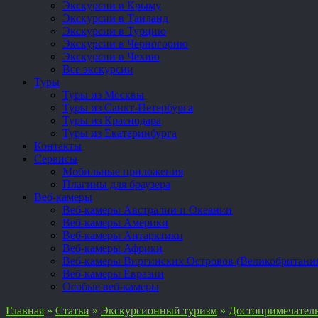
Экскурсии в Крыму
Экскурсии в Таиланд
Экскурсии в Турцию
Экскурсии в Черногорию
Экскурсии в Чехию
Все экскурсии
Туры
Туры из Москвы
Туры из Санкт-Петербурга
Туры из Краснодара
Туры из Екатеринбурга
Контакты
Сервисы
Мобильные приложения
Плагины для браузера
Веб-камеры
Веб-камеры Австралии и Океании
Веб-камеры Америки
Веб-камеры Антарктики
Веб-камеры Африки
Веб-камеры Виргинских Островов (Великобритани
Веб-камеры Евразии
Особые веб-камеры
Главная
»
Статьи
»
Экскурсионный туризм
»
Достопримечател