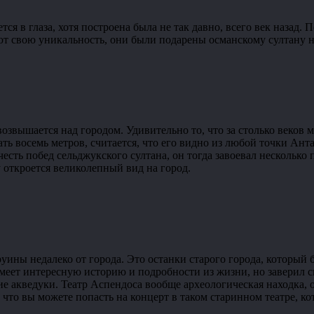
ся в глаза, хотя построена была не так давно, всего век назад.
еют свою уникальность, они были подарены османскому султану
возвышается над городом. Удивительно то, что за столько веков 
ать восемь метров, считается, что его видно из любой точки Ант
 честь побед сельджукского султана, он тогда завоевал нескольк
у откроется великолепный вид на город.
ины недалеко от города. Это останки старого города, который б
меет интересную историю и подробности из жизни, но заверил с
ие акведуки. Театр Аспендоса вообще археологическая находка, 
 что вы можете попасть на концерт в таком старинном театре, к