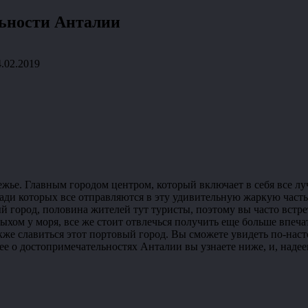
ьности Анталии
4.02.2019
жье. Главным городом центром, который включает в себя все лу
ади которых все отправляются в эту удивительную жаркую часть 
 город, половина жителей тут туристы, поэтому вы часто встре
ыхом у моря, все же стоит отвлечься получить еще больше впеча
кже славиться этот портовый город. Вы сможете увидеть по-нас
 о достопримечательностях Анталии вы узнаете ниже, и, надеемс