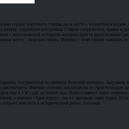
только сердце портового города, но и место с волшебным видом.
на разные старинные постройки. Старые сооружения, храмы и дом
здания с многовековой историей, которые просто расположены ср
ажное место – морская гавань. Именно с этой гавани началась ис
риана, построенные во времена Римской империи. Задуманы вор
рассмотреть. Именно поэтому, несмотря на их практическую цел
здесь еще в 130 году до нашей эры. Ворота имеют такое название
нием, а именно «Трое ворот», так их прозвали сами турки. Кста
ть откроет вам путь в исторический район Анталии.