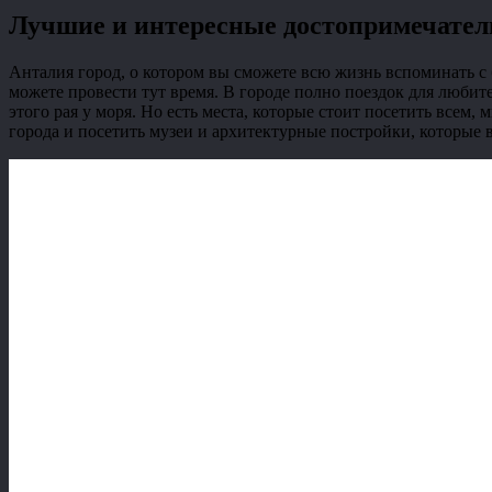
Лучшие и интересные достопримечател
Анталия город, о котором вы сможете всю жизнь вспоминать с 
можете провести тут время. В городе полно поездок для любите
этого рая у моря. Но есть места, которые стоит посетить всем,
города и посетить музеи и архитектурные постройки, которые 