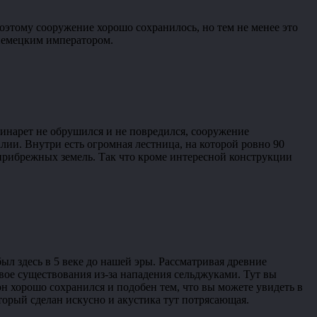
 Поэтому сооружение хорошо сохранилось, но тем не менее это
 немецким императором.
минарет не обрушился и не повредился, сооружение
алии. Внутри есть огромная лестница, на которой ровно 90
о прибрежных земель. Так что кроме интересной конструкции
ыл здесь в 5 веке до нашей эры. Рассматривая древние
вое существования из-за нападения сельджуками. Тут вы
он хорошо сохранился и подобен тем, что вы можете увидеть в
оторый сделан искусно и акустика тут потрясающая.