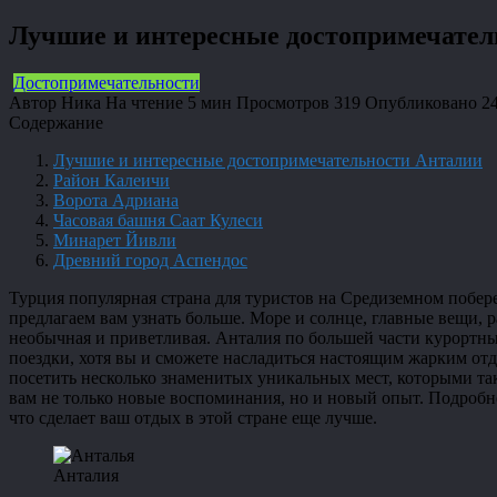
Лучшие и интересные достопримечател
Достопримечательности
Автор
Ника
На чтение
5 мин
Просмотров
319
Опубликовано
2
Содержание
Лучшие и интересные достопримечательности Анталии
Район Калеичи
Ворота Адриана
Часовая башня Саат Кулеси
Минарет Йивли
Древний город Аспендос
Турция популярная страна для туристов на Средиземном побере
предлагаем вам узнать больше. Море и солнце, главные вещи, р
необычная и приветливая. Анталия по большей части курортный
поездки, хотя вы и сможете насладиться настоящим жарким отд
посетить несколько знаменитых уникальных мест, которыми та
вам не только новые воспоминания, но и новый опыт. Подробнее
что сделает ваш отдых в этой стране еще лучше.
Анталия