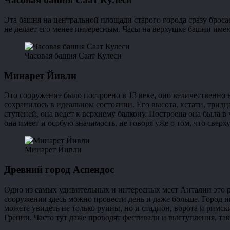
Эта башня на центральной площади старого города сразу бросает
не делает его менее интересным. Часы на верхушке башни им
Часовая башня Саат Кулеси
Минарет Йивли
Это сооружение было построено в 13 веке, оно величественно 
сохранилось в идеальном состоянии. Его высота, кстати, тридц
ступеней, она ведет к верхнему балкону. Построена она была в
она имеет и особую значимость, не говоря уже о том, что сверх
Минарет Йивли
Древний город Аспендос
Одно из самых удивительных и интересных мест Анталии это ру
сооружения здесь можно провести день и даже больше. Город и
можете увидеть не только руины, но и стадион, ворота и римск
Греции. Часто тут даже проводят фестивали и выступления, так