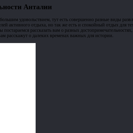
ьности Анталии
большим удовольствием, тут есть совершенно разные виды развл
лей активного отдыха, но так же есть и спокойный отдых для тех
 мы постараемся рассказать вам о разных достопримечательностях
вам расскажут о далеких временах важных для истории.