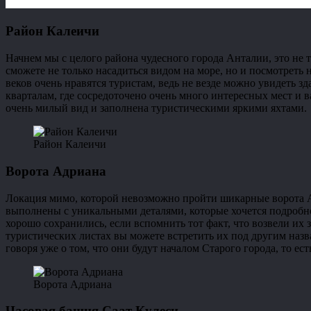
Район Калеичи
Начнем мы с целого района чудесного города Анталии, это не 
сможете не только насадиться видом на море, но и посмотреть 
веков очень нравятся туристам, ведь не везде можно увидеть 
кварталам, где сосредоточено очень много интересных мест и в
очень милый вид и заполнена туристическими яркими яхтами.
Район Калеичи
Ворота Адриана
Локация мимо, которой невозможно пройти шикарные ворота Ад
выполнены с уникальными деталями, которые хочется подробно 
хорошо сохранились, если вспомнить тот факт, что возвели их 
туристических листах вы можете встретить их под другим назва
говоря уже о том, что они будут началом Старого города, то ес
Ворота Адриана
Часовая башня Саат Кулеси