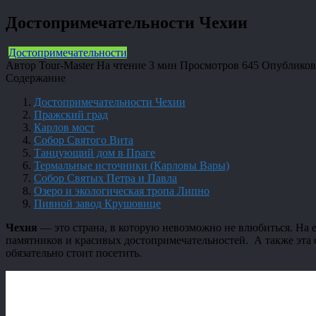
Достопримечательности Чехии
Достопримечательности
Автор
Tour-Master
На чтение
3 мин
Просмотров
645
Опубликов
Содержание
Достопримечательности Чехии
Пражский град
Карлов мост
Собор Святого Вита
Танцующий дом в Праге
Термальные источники (Карловы Вары)
Собор Святых Петра и Павла
Озеро и экологическая тропа Липно
Пивной завод Крушовице
Чехия
— это страна, в которую невозможно не влюбиться. На 
памятников и красивых достопримечательностей. А также эта
обязательно стоит посетить.