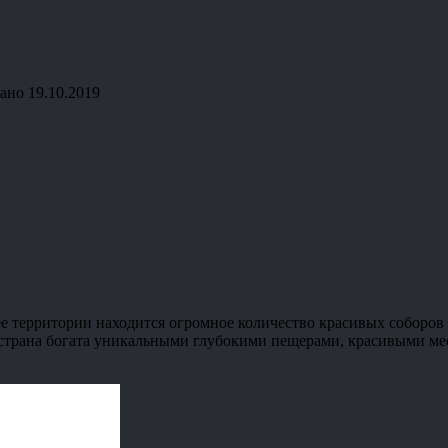
ано
19.10.2019
ее территории находится огромное количество красивых соборов 
 страна богата уникальными глубокими пещерами, красивыми ме