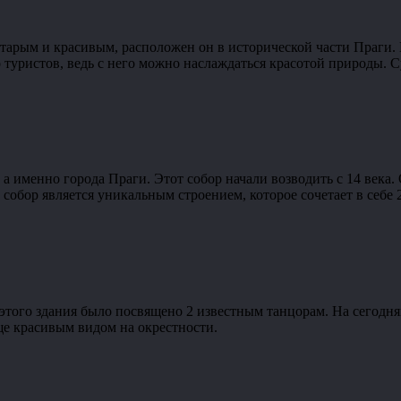
 старым и красивым, расположен он в исторической части Праги. 
уристов, ведь с него можно наслаждаться красотой природы. Сущ
 а именно города Праги. Этот собор начали возводить с 14 века.
собор является уникальным строением, которое сочетает в себе 
этого здания было посвящено 2 известным танцорам. На сегодня
ще красивым видом на окрестности.