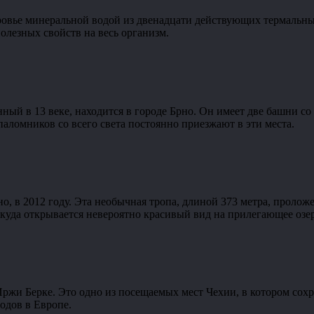
ровье минеральной водой из двенадцати действующих термальны
олезных свойств на весь организм.
ный в 13 веке, находится в городе Брно. Он имеет две башни с
паломников со всего света постоянно приезжают в эти места.
, в 2012 году. Эта необычная тропа, длиной 373 метра, проложе
ткуда открывается невероятно красивый вид на прилегающее озер
 Иржи Берке. Это одно из посещаемых мест Чехии, в котором со
одов в Европе.