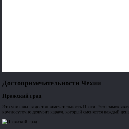
Достопримечательности Чехии
Пражский град
Это уникальная достопримечательность Праги. Этот замок являе
круглосуточно дежурит караул, который сменяется каждый день