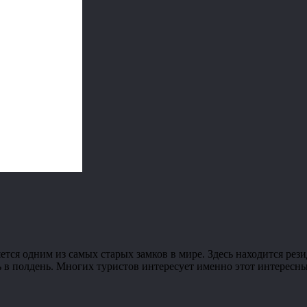
тся одним из самых старых замков в мире. Здесь находится рези
 в полдень. Многих туристов интересует именно этот интересный