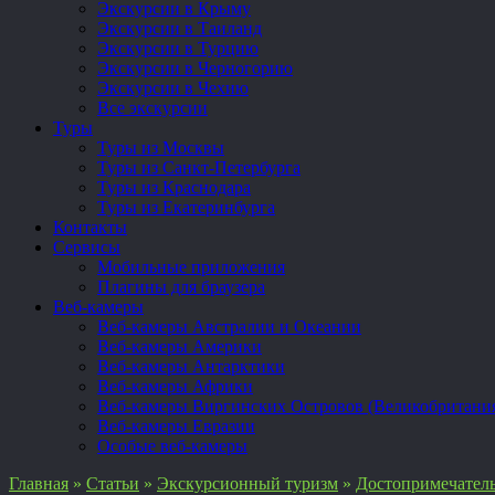
Экскурсии в Крыму
Экскурсии в Таиланд
Экскурсии в Турцию
Экскурсии в Черногорию
Экскурсии в Чехию
Все экскурсии
Туры
Туры из Москвы
Туры из Санкт-Петербурга
Туры из Краснодара
Туры из Екатеринбурга
Контакты
Сервисы
Мобильные приложения
Плагины для браузера
Веб-камеры
Веб-камеры Австралии и Океании
Веб-камеры Америки
Веб-камеры Антарктики
Веб-камеры Африки
Веб-камеры Виргинских Островов (Великобритани
Веб-камеры Евразии
Особые веб-камеры
Главная
»
Статьи
»
Экскурсионный туризм
»
Достопримечател