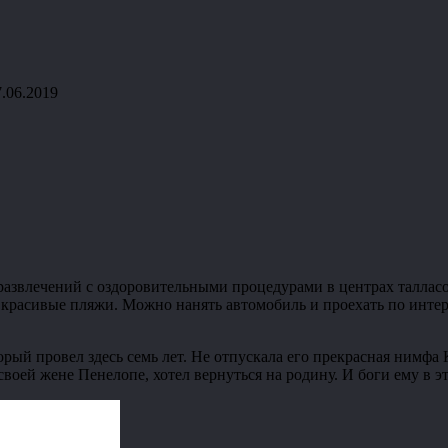
7.06.2019
азвлечений с оздоровительными процедурами в центрах талласо
о красивые пляжи. Можно нанять автомобиль и проехать по инте
орый провел здесь семь лет. Не отпускала его прекрасная нимф
своей жене Пенелопе, хотел вернуться на родину. И боги ему в э