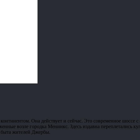
континентом. Она действует и сейчас. Это современное шоссе 
енные возле городка Менинкс. Здесь издавна переплетались кул
и быта жителей Джербы.