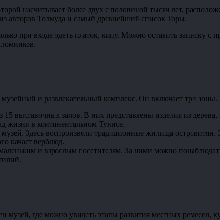
оторой насчитывает более двух с половиной тысяч лет, располож
из авторов Толмуда и самый древнейший список Торы.
ко при входе одеть платок, кипу. Можно оставить записку с пр
аломников.
н музейный и развлекательный комплекс. Он включает три зоны.
 15 выставочных залов. В них представлены изделия из дерева,
ад жизни в континентальном Тунисе.
 музей. Здесь воспроизвели традиционные жилища островитян. 
ого качает верблюд.
маленьким и взрослым посетителям. За ними можно понаблюдать
тилий.
ен музей, где можно увидеть этапы развития местных ремесел, 