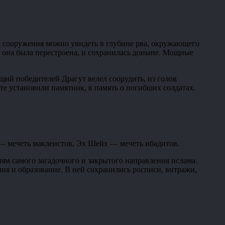
о сооружения можно увидеть в глубине рва, окружающего
ы она была перестроена, и сохранилась доныне. Мощные
щий победителей Драгут велел соорудить, из голов
е установили памятник, в память о погибших солдатах.
 — мечеть маклеистов, Эх Шейх — мечеть ибадитов.
ям самого загадочного и закрытого направления ислама.
я и образование. В ней сохранились росписи, витражи,