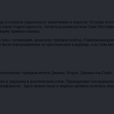
ду и служило укрытием от захватчиков и пиратов. Остатки этог
 и взяли старую крепость. Затем под руководством Гажи Мустаф
форму прямоугольника.
в бою с испанцами, захватили турецкие войска. Главнокомандую
были перезахоронены на христианском кладбище, а на этом мест
расположены: турецкая мечеть Джамаа Эттрук, Джамаа-эль-Горба
на и украшена в аскетическом стиле. Принадлежит последовател
онфликтов. Здесь можно было в мирные времена получить знани