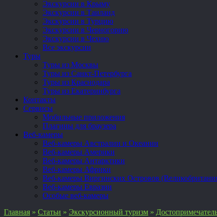
Экскурсии в Крыму
Экскурсии в Таиланд
Экскурсии в Турцию
Экскурсии в Черногорию
Экскурсии в Чехию
Все экскурсии
Туры
Туры из Москвы
Туры из Санкт-Петербурга
Туры из Краснодара
Туры из Екатеринбурга
Контакты
Сервисы
Мобильные приложения
Плагины для браузера
Веб-камеры
Веб-камеры Австралии и Океании
Веб-камеры Америки
Веб-камеры Антарктики
Веб-камеры Африки
Веб-камеры Виргинских Островов (Великобритани
Веб-камеры Евразии
Особые веб-камеры
Главная
»
Статьи
»
Экскурсионный туризм
»
Достопримечател