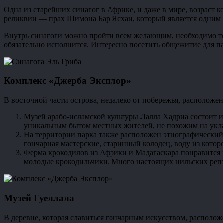
Одна из старейших синагог в Африке, и даже в мире, возраст к
реликвии — прах Шимона Бар Ясхаи, который является одним 
Внутрь синагоги можно пройти всем желающим, необходимо толь
обязательно исполнится. Интересно посетить общежитие для п
Комплекс «Джерба Эксплор»
В восточной части острова, недалеко от побережья, расположе
Музей арабо-исламской культуры Лалла Хадриа состоит из
уникальным бытом местных жителей, не похожим на укл
На территории парка также расположен этнографический
гончарная мастерские, старинный колодец, воду из котор
Ферма крокодилов из Африки и Мадагаскара понравится 
молодые крокодильчики. Много настоящих нильских реп
Музей Гуеллала
В деревне, которая славиться гончарным искусством, располож