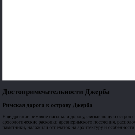
Достопримечательности Джерба
Римская дорога к острову Джерба
Еще древние римляне насыпали дорогу, связывающую остров с 
археологические раскопки древнеримского поселения, располож
памятники, наложили отпечаток на архитектуру и особенност