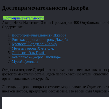
Достопримечательности Джерба
Достопримечательности
Автор
Ника
На чтение
3 мин
Просмотров
490
Опубликовано
0
Содержание
Достопримечательности Джерба
Римская дорога к острову Джерба
Крепость Бордж эль-Кебир
Мечети города Хумт-Сук
Синагога Эль Гриба
Комплекс «Джерба Эксплор»
Музей Гуеллала
Отдых на острове Джерба – это совмещение веселых пляжных р
достопримечательностей. Здесь первоклассные отели, сказочн
организованных экскурсий.
Легенды острова говорят о смелом мореплавателе Одиссее, кот
цветков лотоса, предлагала бессмертие. Но верен был Одиссей 