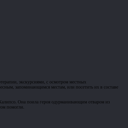
терапии, экскурсиями, с осмотром местных
ресным, запоминающимся местам, или посетить их в составе
а Калипсо. Она поила героя одурманивающим отваром из
том помогли.