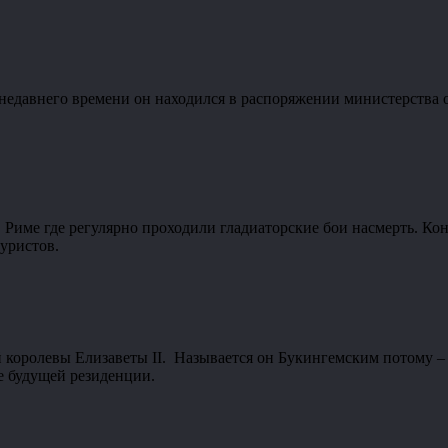
 недавнего времени он находился в распоряжении министерства 
в Риме где регулярно проходили гладиаторские бои насмерть. Ко
уристов.
оролевы Елизаветы II. Называется он Букингемским потому – ч
е будущей резиденции.