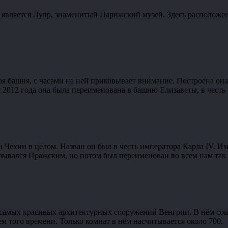
вляется Лувр, знаменитый Парижский музей. Здесь расположена
ая башня, с часами на ней приковывает внимание. Построена она
 2012 года она была переименована в башню Елизаветы, в честь 
 Чехии в целом. Назван он был в честь императора Карла IV. Име
назывался Пражским, но потом был переименован во всем нам так
 самых красивых архитектурных сооружений Венгрии. В нём сош
м того времени. Только комнат в нём насчитывается около 700.