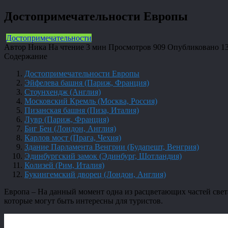
Достопримечательности Европы
Достопримечательности
Автор
Ника
На чтение
3 мин
Просмотров
909
Опубликовано
1
Содержание
Достопримечательности Европы
Эйфелева башня (Париж, Франция)
Стоунхендж (Англия)
Московский Кремль (Москва, Россия)
Пизанская башня (Пиза, Италия)
Лувр (Париж, Франция)
Биг Бен (Лондон, Англия)
Карлов мост (Прага, Чехия)
Здание Парламента Венгрии (Будапешт, Венгрия)
Эдинбургский замок (Эдинбург, Шотландия)
Колизей (Рим, Италия)
Букингемский дворец (Лондон, Англия)
Европа – На данный момент одна из расцветающих частей света
которые могут быть интересны для туристов.