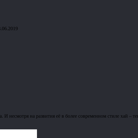
3.06.2019
. И несмотря на развития её в более современном стиле хай – т