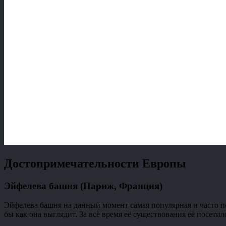
Достопримечательности Европы
Эйфелева башня (Париж, Франция)
Эйфелева башня на данный момент самая популярная и часто по
бы как она выглядит. За всё время её существования её посети