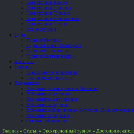
Экскурсии в Крыму
Экскурсии в Таиланд
Экскурсии в Турцию
Экскурсии в Черногорию
Экскурсии в Чехию
Все экскурсии
Туры
Туры из Москвы
Туры из Санкт-Петербурга
Туры из Краснодара
Туры из Екатеринбурга
Контакты
Сервисы
Мобильные приложения
Плагины для браузера
Веб-камеры
Веб-камеры Австралии и Океании
Веб-камеры Америки
Веб-камеры Антарктики
Веб-камеры Африки
Веб-камеры Виргинских Островов (Великобритани
Веб-камеры Евразии
Особые веб-камеры
Главная
»
Статьи
»
Экскурсионный туризм
»
Достопримечател