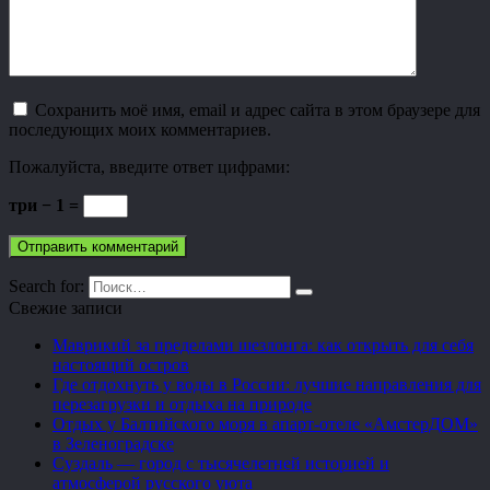
Сохранить моё имя, email и адрес сайта в этом браузере для
последующих моих комментариев.
Пожалуйста, введите ответ цифрами:
три − 1 =
Search for:
Свежие записи
Маврикий за пределами шезлонга: как открыть для себя
настоящий остров
Где отдохнуть у воды в России: лучшие направления для
перезагрузки и отдыха на природе
Отдых у Балтийского моря в апарт-отеле «АмстерДОМ»
в Зеленоградске
Суздаль — город с тысячелетней историей и
атмосферой русского уюта