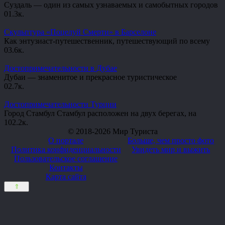
Суздаль — один из самых узнаваемых и самобытных городов
0
1.3к.
Скульптура «Поцелуй Смерти» в Барселоне
Как энтузиаст-путешественник, путешествующий по всему
0
3.6к.
Достопримечательности в Дубае
Дубаи — знаменитое и прекрасное туристическое
0
2.7к.
Достопримечательности Турции
Город Стамбул Стамбул расположен на двух берегах, на
10
2.2к.
© 2018-2026 Мир Туриста
О портале
Больше, чем просто фото
Политика конфиденциальности
Увидеть мир и выжить
Пользовательское соглашение
Контакты
Карта сайта