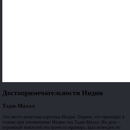
Достопримечательности Индии
Тадж-Махал
Это место визитная карточка Индии. Первое, что приходит в
голову при упоминании Индии это Тадж-Махал. На деле –
огромный мавзолей построен из мрамора. Был возведен по