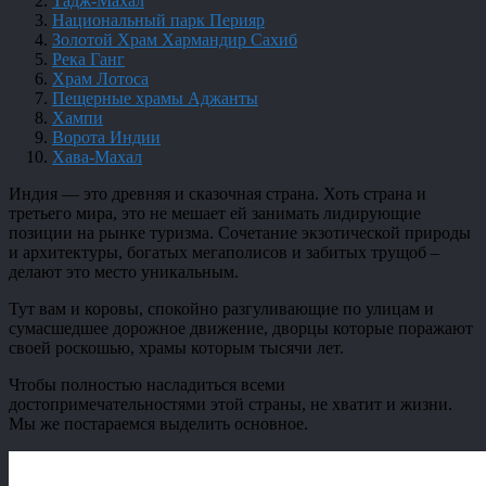
Тадж-Махал
Национальный парк Перияр
Золотой Храм Хармандир Сахиб
Река Ганг
Храм Лотоса
Пещерные храмы Аджанты
Хампи
Ворота Индии
Хава-Махал
Индия — это древняя и сказочная страна. Хоть страна и
третьего мира, это не мешает ей занимать лидирующие
позиции на рынке туризма. Сочетание экзотической природы
и архитектуры, богатых мегаполисов и забитых трущоб –
делают это место уникальным.
Тут вам и коровы, спокойно разгуливающие по улицам и
сумасшедшее дорожное движение, дворцы которые поражают
своей роскошью, храмы которым тысячи лет.
Чтобы полностью насладиться всеми
достопримечательностями этой страны, не хватит и жизни.
Мы же постараемся выделить основное.