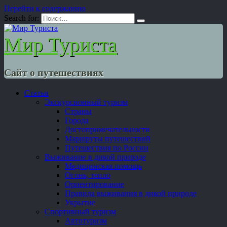
Перейти к содержанию
Search for:
Мир Туриста
Сайт о путешествиях
Статьи
Экскурсионный туризм
Страны
Города
Достопримечательности
Маршруты путешествий
Путешествия по России
Выживание в дикой природе
Медицинская помощь
Огонь, тепло
Ориентирование
Правила выживания в дикой природе
Укрытие
Спортивный туризм
Автотуризм