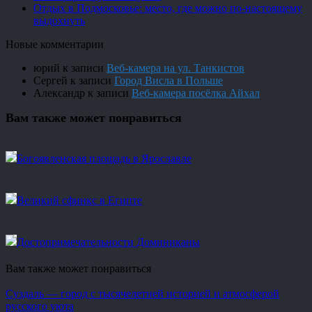
Отдых в Подмосковье: место, где можно по-настоящему
выдохнуть
Новые комментарии
юрий
к записи
Веб-камера на ул. Танкистов
Сергей
к записи
Город Висла в Польше
Александр
к записи
Веб-камера посёлка Айхал
Вам также может понравиться
Богоявленская площадь в Ярославле
Великий сфинкс в Египте
Достопримечательности Доминиканы
Вам также может понравиться
Суздаль — город с тысячелетней историей и атмосферой
русского уюта