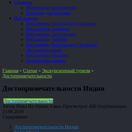
Сервисы
Мобильные приложения
Плагины для браузера
Веб-камеры
Веб-камеры Австралии и Океании
Веб-камеры Америки
Веб-камеры Антарктики
Веб-камеры Африки
Веб-камеры Виргинских Островов
(Великобритания)
Веб-камеры Евразии
Особые веб-камеры
Главная
»
Статьи
»
Экскурсионный туризм
»
Достопримечательности
Достопримечательности Индии
Достопримечательности
Автор
Ника
На чтение
4 мин
Просмотров
428
Опубликовано
23.06.2019
Содержание
Достопримечательности Индии