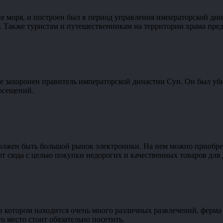
не моря, и построен был в период управления императорской д
рам. Также туристам и путешественникам на территории храма пре
е захоронен правитель императорской династии Сун. Он был уби
посещений.
 должен быть большой рынок электроники. На нем можно приобре
т сюда с целью покупки недорогих и качественных товаров для 
в котором находится очень много различных развлечений, ферма
о место стоит обязательно посетить.