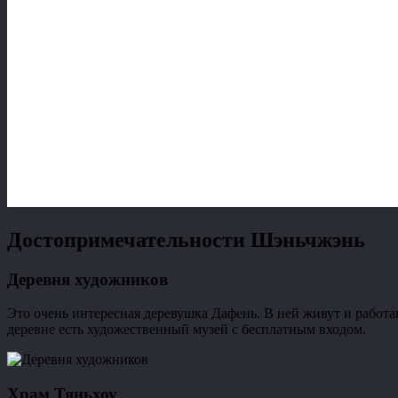
Достопримечательности Шэньчжэнь
Деревня художников
Это очень интересная деревушка Дафень. В ней живут и работ
деревне есть художественный музей с бесплатным входом.
Храм Тяньхоу