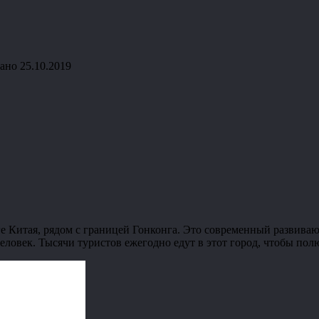
ано
25.10.2019
 Китая, рядом с границей Гонконга. Это современный развива
еловек. Тысячи туристов ежегодно едут в этот город, чтобы пол