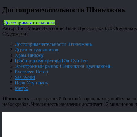
Достопримечательности Шэньчжэнь
Достопримечательности
Автор
Tour-Master
На чтение
3 мин
Просмотров
670
Опубликов
Содержание
Достопримечательности Шэньчжэнь
Деревня художников
Храм Тяньхоу
Гробница императора Юн Сун Ген
Электронный рынок Шеньчжэня Хуачианбей
Evergreen Resort
Sea World
Парк Утуншань
Метро
Шэньчжэнь
— прекрасный большой город, находящийся на юге
небоскребов. Численность населения достигает 12 миллионов ч