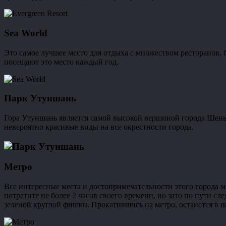
Sea World
Это самое лучшее место для отдыха с множеством ресторанов,
посещают это место каждый год.
Парк Утуншань
Гора Утуншань является самой высокой вершиной города Шеньч
невероятно красивые виды на все окрестности города.
Метро
Все интересные места и достопримечательности этого города м
потратите не более 2 часов своего времени, но зато по пути сл
зеленой круглой фишки. Прокатившись на метро, останется в 