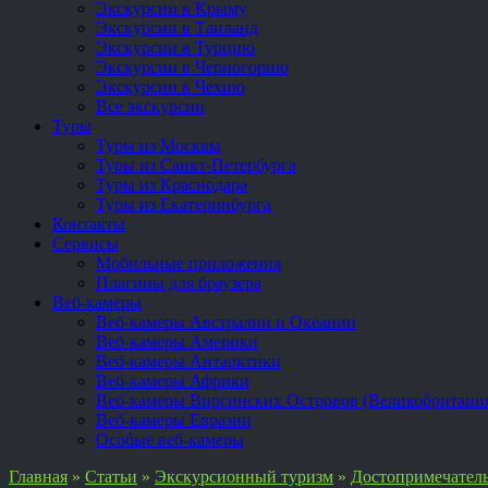
Экскурсии в Крыму
Экскурсии в Таиланд
Экскурсии в Турцию
Экскурсии в Черногорию
Экскурсии в Чехию
Все экскурсии
Туры
Туры из Москвы
Туры из Санкт-Петербурга
Туры из Краснодара
Туры из Екатеринбурга
Контакты
Сервисы
Мобильные приложения
Плагины для браузера
Веб-камеры
Веб-камеры Австралии и Океании
Веб-камеры Америки
Веб-камеры Антарктики
Веб-камеры Африки
Веб-камеры Виргинских Островов (Великобритани
Веб-камеры Евразии
Особые веб-камеры
Главная
»
Статьи
»
Экскурсионный туризм
»
Достопримечател