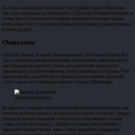
К слову окончания строительства первый герцог Мальборо
так и не дождался, н скончался в 1722 году. Большой интерес к
этому месту в контексте истории привлекает также судьба
всем известного Уинстона Черчилля, который родился именно
в этом дворце.
Описание
Обойти дворец за один день возможно, но очень трудно. Все
здесь обладает непередаваемыми масштабами, многие места,
как природной красоты, так и исторической значимости
привлекают особое внимание, хочется узнать все ближе. Уже
при входе вы увидите бюст французского короля, который
стоит там, в честь победы первого герцога Мальборо.
Дворец Бленхейм
В парке вы увидите построенные архитектором колонну, как
символ победы герцога, ее высота достигает 41 метра. Трудно
передать красоту каждой стены этого сооружения, но вам
точно стоит его увидеть. Дворец поражает масштабами и
удивляет своим стилем, такое точно достойно внимания,
особенно окрашенный историческим контекстом.