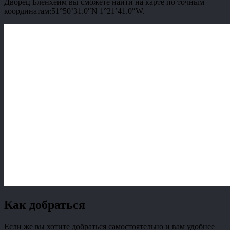
Дворец Бленхейм вы сможете найти на карте по точным
координатам:51°50’31.0″N 1°21’41.0″W.
Как добраться
Если же вы хотите добраться самостоятельно и вам удобнее