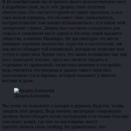
В Великобритании вы встретите много величественных мест
в подобном стиле, но и этот дворец стоит посетить
обязательно. Он считается одним из самых красивых, и все-
таки нельзя отрицать, что он имеет свою уникальность,
которая позволит вам заново познакомиться с эстетикой этой
интересной страны. Дворец был построен специально для
отдыха в спокойном месте одной и богатых семей высшего
общества, а именно Мальборо. Не зря ежегодно это место
набирает огромное количество туристов и посетителей, так
как место обладает той изюминкой, которая не позволит вам
устать и приесться. Кроме того, что замок познакомит вас еще
раз с культурой Англии, здесь вы сможете увидеть и
отдельное от привычной стилистики решение в постройке,
ведь считается, что впервые в здании такого типа был
использован стиль барокко, который вызывает у многих
восторг в душе.
Дворец Бленхейм
Вы точно не пожалеете о поездке в деревню Вудсток, чтобы
увидеть этот дворец. Ведь именно загородные сооружения
должны были обладать всеми вычурными и не только благами
для своих хозяев, где они по-настоящему могут
прочувствовать свою свободу. Не удивительно, что