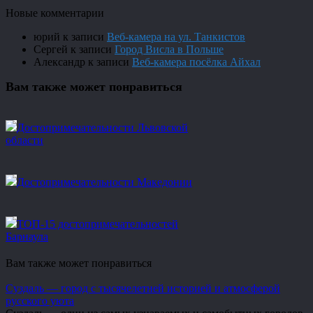
Новые комментарии
юрий
к записи
Веб-камера на ул. Танкистов
Сергей
к записи
Город Висла в Польше
Александр
к записи
Веб-камера посёлка Айхал
Вам также может понравиться
Достопримечательности Львовской
области
Достопримечательности Македонии
ТОП-15 достопримечательностей
Барнаула
Вам также может понравиться
Суздаль — город с тысячелетней историей и атмосферой
русского уюта