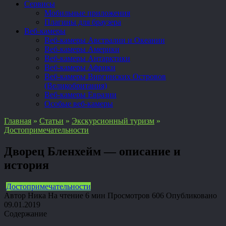
Сервисы
Мобильные приложения
Плагины для браузера
Веб-камеры
Веб-камеры Австралии и Океании
Веб-камеры Америки
Веб-камеры Антарктики
Веб-камеры Африки
Веб-камеры Виргинских Островов
(Великобритания)
Веб-камеры Евразии
Особые веб-камеры
Главная
»
Статьи
»
Экскурсионный туризм
»
Достопримечательности
Дворец Бленхейм — описание и
история
Достопримечательности
Автор
Ника
На чтение
6 мин
Просмотров
606
Опубликовано
09.01.2019
Содержание