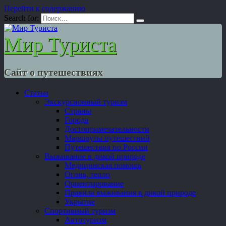
Перейти к содержанию
Search for:
Мир Туриста
Сайт о путешествиях
Статьи
Экскурсионный туризм
Страны
Города
Достопримечательности
Маршруты путешествий
Путешествия по России
Выживание в дикой природе
Медицинская помощь
Огонь, тепло
Ориентирование
Правила выживания в дикой природе
Укрытие
Спортивный туризм
Автотуризм