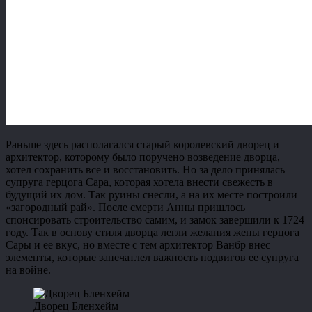
Раньше здесь располагался старый королевский дворец и
архитектор, которому было поручено возведение дворца,
хотел сохранить все и восстановить. Но за дело принялась
супруга герцога Сара, которая хотела внести свежесть в
будущий их дом. Так руины снесли, а на их месте построили
«загородный рай». После смерти Анны пришлось
спонсировать строительство самим, и замок завершили к 1724
году. Так в основу стиля дворца легли желания жены герцога
Сары и ее вкус, но вместе с тем архитектор Ванбр внес
элементы, которые запечатлел важность подвигов ее супруга
на войне.
Дворец Бленхейм