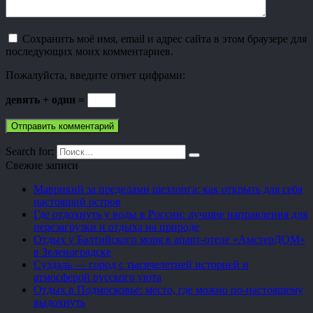
Сохранить моё имя, email и адрес сайта в этом браузере для
последующих моих комментариев.
Пожалуйста, введите ответ цифрами:
девять + один =
Search for:
Свежие записи
Маврикий за пределами шезлонга: как открыть для себя
настоящий остров
Где отдохнуть у воды в России: лучшие направления для
перезагрузки и отдыха на природе
Отдых у Балтийского моря в апарт-отеле «АмстерДОМ»
в Зеленоградске
Суздаль — город с тысячелетней историей и
атмосферой русского уюта
Отдых в Подмосковье: место, где можно по-настоящему
выдохнуть