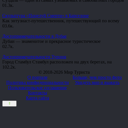
Суздаль — один из самых узнаваемых и самобытных городов
0
1.3к.
Скульптура «Поцелуй Смерти» в Барселоне
Как энтузиаст-путешественник, путешествующий по всему
0
3.6к.
Достопримечательности в Дубае
Дубаи — знаменитое и прекрасное туристическое
0
2.7к.
Достопримечательности Турции
Город Стамбул Стамбул расположен на двух берегах, на
10
2.2к.
© 2018-2026 Мир Туриста
О портале
Больше, чем просто фото
Политика конфиденциальности
Увидеть мир и выжить
Пользовательское соглашение
Контакты
Карта сайта