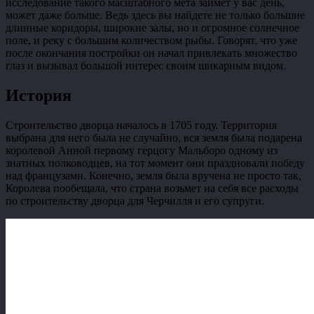
исследование такого масштабного мета займет у вас день,
может даже больше. Ведь здесь вы найдете не только большие
длинные коридоры, широкие залы, но и огромное солнечное
поле, и реку с большим количеством рыбы. Говорят, что уже
после окончания постройки он начал привлекать множество
глаз и вызывал большой интерес своим шикарным видом.
История
Строительство дворца началось в 1705 году. Территория
выбрана для него была не случайно, вся земля была подарена
королевой Анной первому герцогу Мальборо одному из
знатных полководцев, на тот момент они праздновали победу
над французами. Конечно, земля была вручена не просто так,
Королева пообещала, что страна возьмет на себя все расходы
по строительству дворца для Черчилля и его супруги.