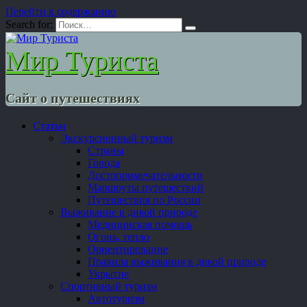
Перейти к содержанию
Search for:
Мир Туриста
Сайт о путешествиях
Статьи
Экскурсионный туризм
Страны
Города
Достопримечательности
Маршруты путешествий
Путешествия по России
Выживание в дикой природе
Медицинская помощь
Огонь, тепло
Ориентирование
Правила выживания в дикой природе
Укрытие
Спортивный туризм
Автотуризм