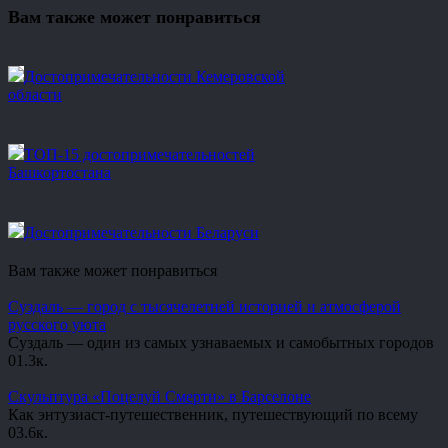
Вам также может понравиться
Достопримечательности Кемеровской
области
ТОП-15 достопримечательностей
Башкортостана
Достопримечательности Беларуси
Вам также может понравиться
Суздаль — город с тысячелетней историей и атмосферой
русского уюта
Суздаль — один из самых узнаваемых и самобытных городов
0
1.3к.
Скульптура «Поцелуй Смерти» в Барселоне
Как энтузиаст-путешественник, путешествующий по всему
0
3.6к.