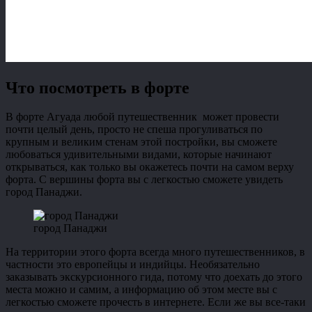
Что посмотреть в форте
В форте Агуада любой путешественник может провести
почти целый день, просто не спеша прогуливаться по
крупным и великим стенам этой постройки, вы сможете
любоваться удивительными видами, которые начинают
открываться, как только вы окажетесь почти на самом верху
форта. С вершины форта вы с легкостью сможете увидеть
город Панаджи.
город Панаджи
На территории этого форта всегда много путешественников, в
частности это европейцы и индийцы. Необязательно
заказывать экскурсионного гида, потому что доехать до этого
места можно и самим, а информацию об этом месте вы с
легкостью сможете прочесть в интернете. Если же вы все-таки