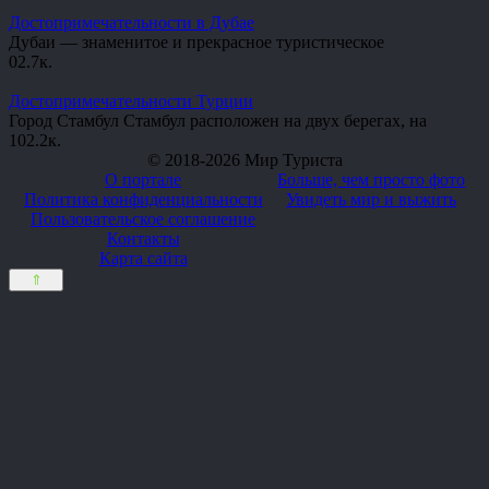
Достопримечательности в Дубае
Дубаи — знаменитое и прекрасное туристическое
0
2.7к.
Достопримечательности Турции
Город Стамбул Стамбул расположен на двух берегах, на
10
2.2к.
© 2018-2026 Мир Туриста
О портале
Больше, чем просто фото
Политика конфиденциальности
Увидеть мир и выжить
Пользовательское соглашение
Контакты
Карта сайта