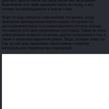
работает, просто сейчас он представлен как экспозиция.
Выключили этот маяк примерно сорок лет назад, а все,
потому что необходимости в нем не стало.
Форт Агуада считается сооружением тех времен, когда
правление принадлежало португальцам, построена эта
достопримечательность из камня красного оттенка, потому
что именно этот цвет предпочитал этот народ. Также из этого
камня решили возвести несколько других сооружения в Гоа, а
также и несколько вариантов домов. Люди, которые живут на
Гоа, по сей день применяют такой камень в качестве
материала для строительства сооружений.