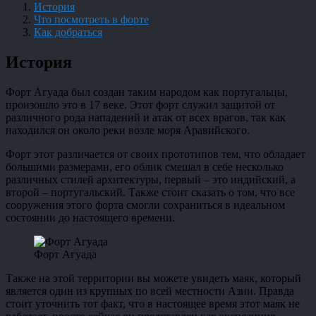
История
Что посмотреть в форте
Как добраться
История
Форт Агуада был создан таким народом как португальцы,
произошло это в 17 веке. Этот форт служил защитой от
различного рода нападений и атак от всех врагов, так как
находился он около реки возле моря Аравийского.
Форт этот различается от своих прототипов тем, что обладает
большими размерами, его облик смешал в себе несколько
различных стилей архитектуры, первый – это индийский, а
второй – португальский. Также стоит сказать о том, что все
сооружения этого форта смогли сохраниться в идеальном
состоянии до настоящего времени.
Форт Агуада
Также на этой территории вы можете увидеть маяк, который
является один из крупных по всей местности Азии. Правда
стоит уточнить тот факт, что в настоящее время этот маяк не