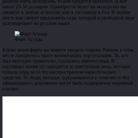
решили взять экскурсию, то вам придется заплатить за нее
около 25-30 долларов. Приобрести билет на экскурсию вы
сможете в любом агентстве или в гостинице в Гоа. В любом
месте вам смогут предложить гида, который в свободной мере
разговаривает на русском языке.
Форт Агуада
Ближе возле форта вы можете увидеть тюрьму. Раньше в этом
месте находились враги колонизации португальцев. Те, кто
был неугоден правителю, ссылались именно сюда. В
настоящее время тут находятся те преступные лица, которые
попали сюда за то что распространяли наркотические
средства. Те люди, которые задерживаются в этом месте без
официального документы могут быть подвержены тюремной
ссылки.