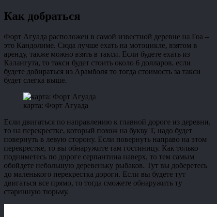
Как добраться
Форт Агуада расположен в самой известной деревне на Гоа –
это Кандолиме. Сюда лучше ехать на мотоцикле, взятом в
аренду, также можно взять в такси. Если будете ехать из
Калангута, то такси будет стоить около 6 долларов, если
будете добираться из Арамболя то тогда стоимость за такси
будет слегка выше.
карта: Форт Агуада
Если двигаться по направлению к главной дороге из деревни,
то на перекрестке, который похож на букву Т, надо будет
повернуть в левую сторону. Если повернуть направо на этом
перекрестке, то вы обнаружите там гостиницу. Как только
подниметесь по дороге серпантина наверх, то тем самым
обойдете небольшую деревеньку рыбаков. Тут вы доберетесь
до маленького перекрестка дороги. Если вы будете тут
двигаться все прямо, то тогда сможете обнаружить ту
старинную тюрьму.