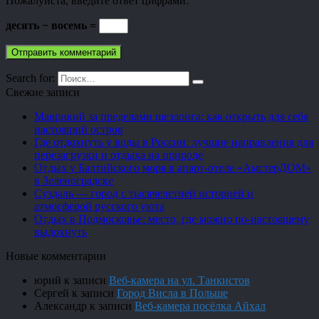
Пожалуйста, введите ответ цифрами:
десять − восемь =
Search for:
Свежие записи
Маврикий за пределами шезлонга: как открыть для себя
настоящий остров
Где отдохнуть у воды в России: лучшие направления для
перезагрузки и отдыха на природе
Отдых у Балтийского моря в апарт-отеле «АмстерДОМ»
в Зеленоградске
Суздаль — город с тысячелетней историей и
атмосферой русского уюта
Отдых в Подмосковье: место, где можно по-настоящему
выдохнуть
Новые комментарии
юрий
к записи
Веб-камера на ул. Танкистов
Сергей
к записи
Город Висла в Польше
Александр
к записи
Веб-камера посёлка Айхал