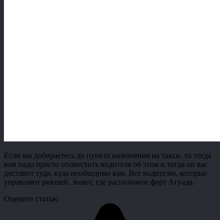
Если вы добираетесь до пункта назначения на такси, то тогда
вам надо просто оповестить водителя об этом и тогда он вас
доставит туда, куда необходимо вам. Все водителю, которые
управляют рикшей, знают, где расположен форт Агуада.
Оцените статью