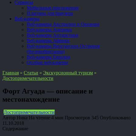
Сервисы
Мобильные приложения
Плагины для браузера
Веб-камеры
Веб-камеры Австралии и Океании
Веб-камеры Америки
Веб-камеры Антарктики
Веб-камеры Африки
Веб-камеры Виргинских Островов
(Великобритания)
Веб-камеры Евразии
Особые веб-камеры
Главная
»
Статьи
»
Экскурсионный туризм
»
Достопримечательности
Форт Агуада — описание и
местонахождение
Достопримечательности
Автор
Ника
На чтение
4 мин
Просмотров
345
Опубликовано
11.10.2018
Содержание