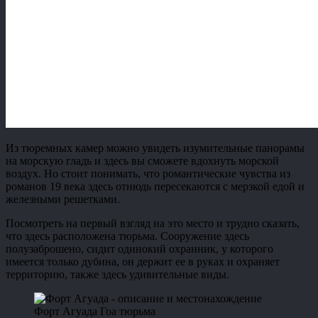
Из тюремных камер можно увидеть изумительные панорамы
на морскую гладь и здесь вы сможете вдохнуть морской
воздух. Но стоит понимать, что романтические чувства из
романов 19 века здесь отнюдь пересекаются с мерзкой едой и
железными решетками.
Посмотреть на первый взгляд на это место и трудно сказать,
что здесь расположена тюрьма. Сооружение здесь
полузаброшено, сидит одинокий охранник, у которого
имеется только дубина, он держит ее в руках и охраняет
территорию, также здесь удивительные виды.
Форт Агуада Гоа тюрьма