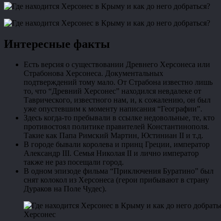
Интересные факты
Есть версия о существовании Древнего Херсонеса или
Страбонова Херсонеса. Документальных
подтверждений тому мало. От Страбона известно лишь
то, что “Древний Херсонес” находился невдалеке от
Таврического, известного нам, и, к сожалению, он был
уже опустевшим к моменту написания “Географии”.
Здесь когда-то пребывали в ссылке недовольные, те, кто
противостоял политике правителей Константинополя.
Такие как Папа Римский Мартин, Юстиниан II и т.д.
В городе бывали королева и принц Греции, император
Александр III. Семья Николая II и лично император
также не раз посещали город.
В одном эпизоде фильма “Приключения Буратино” был
снят колокол из Херсонеса (герои прибывают в страну
Дураков на Поле Чудес).
Херсонес