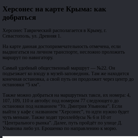
Херсонес на карте Крыма: как
добраться
Херсонес Таврический располагается в Крыму, г.
Севастополь, ул. Древняя 1.
На карте данная достопримечательность отмечена, если
выдвигаться на личном транспорте, несложно проложить
маршрут по навигатору.
Самый удобный общественный маршрут — №22. Он
подъезжает ко входу в музей-заповедник. Там же находится
конечная остановка, а свой путь он продолжит через центр до
остановки “5 км”.
Также можно добраться на маршрутных такси, их номера: 4,
107, 109, 110 и автобус под номером 77 следующего до
остановки под названием “Ул. Дмитрия Ульянова”. Если
выйти у кафе с названием “Херсонес”, то идти нужно будет
чуть меньше. Также ходят троллейбусы № 6 и 10 от
“Центрального рынка”. Далее, путь пройдёт по улице Д.
Ульянова либо ул. Ерошенко по направлению к морю.