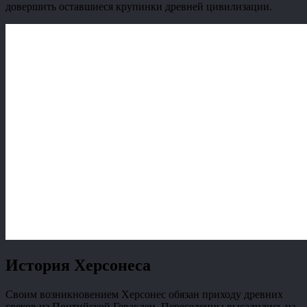
довершить оставшиеся крупинки древней цивилизации.
История Херсонеса
Своим возникновением Херсонес обязан приходу древних
греков из Понтийской Гераклеи. Переселенцы высадились на