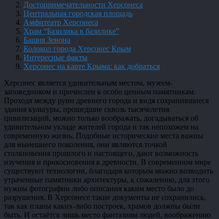
Достопримечательности Херсонеса
Центральная городская площадь
Амфитеатр Херсонеса
Храм “Базилика в базилике”
Башня Зенона
Колокол города Херсонес Крым
Интересные факты
Херсонес на карте Крыма: как добраться
Херсонес является удивительным местом, музеем-
заповедником и причислен к особо ценным памятникам.
Проходя между руин древнего города и видя сохранившиеся
здания культуры, прошедшие сквозь тысячелетия
цивилизаций, можно только воображать, догадываться об
удивительном укладе жителей города и так непохожем на
современную жизнь. Подобные исторические места важны
для нынешнего поколения, они являются точкой
столкновения прошлого и настоящего, дают возможность
изучения и прикосновения к древности. В современном мире
существуют технологии, благодаря которым можно возводить
утраченные памятники архитектуры, к сожалению, для этого
нужны фотографии либо описания каким место было до
разрушения. В Херсонесе такие документы не сохранились,
так как планы каких-либо построек, храмов должны были
быть. И остаётся лишь место фантазиям людей, воображению