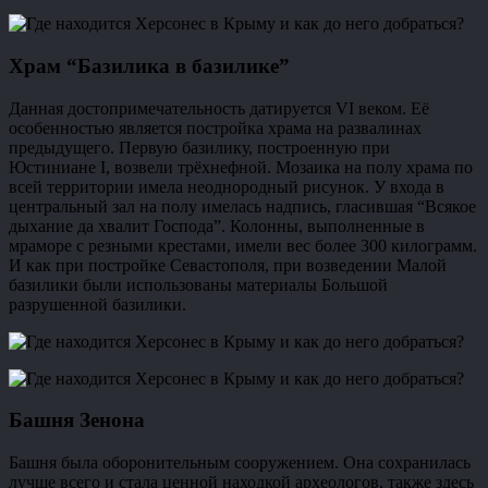
Храм “Базилика в базилике”
Данная достопримечательность датируется VI веком. Её
особенностью является постройка храма на развалинах
предыдущего. Первую базилику, построенную при
Юстиниане I, возвели трёхнефной. Мозаика на полу храма по
всей территории имела неоднородный рисунок. У входа в
центральный зал на полу имелась надпись, гласившая “Всякое
дыхание да хвалит Господа”. Колонны, выполненные в
мраморе с резными крестами, имели вес более 300 килограмм.
И как при постройке Севастополя, при возведении Малой
базилики были использованы материалы Большой
разрушенной базилики.
Башня Зенона
Башня была оборонительным сооружением. Она сохранилась
лучше всего и стала ценной находкой археологов, также здесь