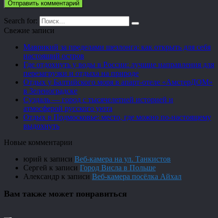
Search for:
Свежие записи
Маврикий за пределами шезлонга: как открыть для себя
настоящий остров
Где отдохнуть у воды в России: лучшие направления для
перезагрузки и отдыха на природе
Отдых у Балтийского моря в апарт-отеле «АмстерДОМ»
в Зеленоградске
Суздаль — город с тысячелетней историей и
атмосферой русского уюта
Отдых в Подмосковье: место, где можно по-настоящему
выдохнуть
Новые комментарии
юрий
к записи
Веб-камера на ул. Танкистов
Сергей
к записи
Город Висла в Польше
Александр
к записи
Веб-камера посёлка Айхал
Вам также может понравиться