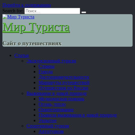
Перейти к содержанию
Search for:
Мир Туриста
Сайт о путешествиях
Статьи
Экскурсионный туризм
Страны
Города
Достопримечательности
Маршруты путешествий
Путешествия по России
Выживание в дикой природе
Медицинская помощь
Огонь, тепло
Ориентирование
Правила выживания в дикой природе
Укрытие
Спортивный туризм
Автотуризм