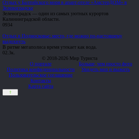
Отдых у Балтийского моря в апарт-отеле «АмстерДОМ» в
Зеленоградске
Зеленоградск — один из самых уютных курортов
Калининградской области.
0
934
Отдых в Подмосковье: место, где можно по-настоящему
выдохнуть
В ритме мегаполиса время утекает как вода.
0
2.3к.
© 2018-2026 Мир Туриста
О портале
Больше, чем просто фото
Политика конфиденциальности
Увидеть мир и выжить
Пользовательское соглашение
Контакты
Карта сайта