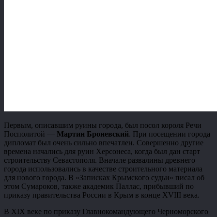
Первым, описавшим руины города, был посол короля Речи
Посполитой —
Мартин Броневский
. При посещении города
дипломат был очень сильно впечатлен. Совершенно другие
времена начались для руин Херсонеса, когда был дан старт
строительству Севастополя. Вначале развалины древнего
города использовались в качестве строительного материала
для нового города. В «Записках Крымского судьи» писал об
этом Сумароков, также академик Паллас, прибывший по
приказу правительства России в Крым в конце XVIII века.
В XIX веке по приказу Главнокомандующего Черноморского