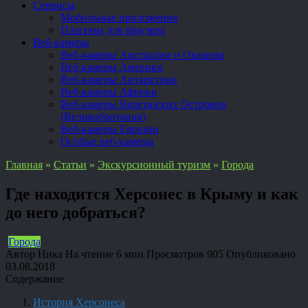
Сервисы
Мобильные приложения
Плагины для браузера
Веб-камеры
Веб-камеры Австралии и Океании
Веб-камеры Америки
Веб-камеры Антарктики
Веб-камеры Африки
Веб-камеры Виргинских Островов
(Великобритания)
Веб-камеры Евразии
Особые веб-камеры
Главная
»
Статьи
»
Экскурсионный туризм
»
Города
Где находится Херсонес в Крыму и как
до него добраться?
Города
Автор
Ника
На чтение
6 мин
Просмотров
905
Опубликовано
03.08.2018
Содержание
История Херсонеса