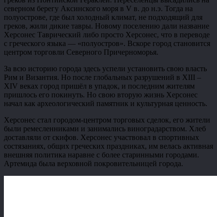
северном берегу Аксинского моря в V в. до н.э. Тогда на
полуострове, где был холодный климат, не подходящий для
греков, жили дикие тавры. Новому поселению дали название
Херсонес Таврический либо просто Херсонес, что в переводе
с греческого языка — «полуостров». Вскоре город становится
центром торговли Северного Причерноморья.
За всю историю города здесь успели установить свою власть
Рим и Византия. Но после глобальных разрушений в XIII –
XIV веках город пришёл в упадок, и последним жителям
пришлось его покинуть. Но свою вторую жизнь Херсонес
начал как археологический памятник и культурная ценность.
Херсонес стал городом-центром торговых сделок, его жители
были ремесленниками и занимались виноградарством. Хлеб
доставляли от скифов. Херсонес участвовал в спортивных
состязаниях, общих греческих праздниках, им велась активная
внешняя политика наравне с более старинными городами.
Артемида была верховной покровительницей города.