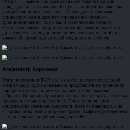
“Агора” — именно так именуется центральная площадь
города, располагается она в центре главной улицы. Закладка
улицы было произведена ещё в V веке до н.э. и являлась
эпицентром жизни древнего города во всё время его
функционирования. Здесь были расположены когда-то
комплексы храмов, алтари поклонения, изваяния божеств и
др. Позднее на площади возвели невероятных масштабов
храмовый ансамбль, в который входили семь соборов.
Амфитеатр Херсонеса
Театр построили в III-IV вв., и он стал центром культурной
жизни города. Здесь показывали представления и проводили
народные гуляния, а также народные и особо важные
собрания. Во времена римского правления сцена стала местом
проведения гладиаторских боёв. После установления
христианства спектакли запретили, театр был запущен, а на
его развалинах были построены храмы. Амфитеатр Херсонеса
— единственная подобная находка в СНГ.