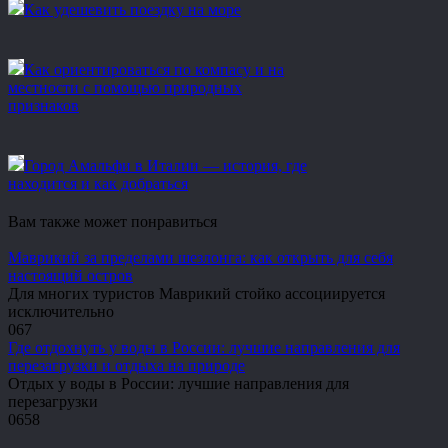
Как удешевить поездку на море
Как ориентироваться по компасу и на
местности с помощью природных
признаков
Город Амальфи в Италии — история, где
находится и как добраться
Вам также может понравиться
Маврикий за пределами шезлонга: как открыть для себя
настоящий остров
Для многих туристов Маврикий стойко ассоциируется
исключительно
0
67
Где отдохнуть у воды в России: лучшие направления для
перезагрузки и отдыха на природе
Отдых у воды в России: лучшие направления для
перезагрузки
0
658