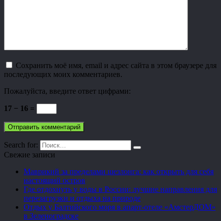
Сохранить моё имя, email и адрес сайта в этом браузере для
последующих моих комментариев.
Пожалуйста, введите ответ цифрами:
17 − 16 =
Search for:
Свежие записи
Маврикий за пределами шезлонга: как открыть для себя
настоящий остров
Где отдохнуть у воды в России: лучшие направления для
перезагрузки и отдыха на природе
Отдых у Балтийского моря в апарт-отеле «АмстерДОМ»
в Зеленоградске