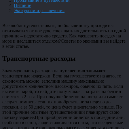
Проживание в путешествии
Питание
Экскурсии и развлечения
Все любят путешествовать, но большинству приходится
отказываться от поездок, сокращать их длительность по одной
причине – недостаточно средств. Как удешевить поездку на
море и насладиться отдыхом?Советы по экономии вы найдете
в этой статье.
Транспортные расходы
Значимую часть расходов на путешествия занимают
транспортные издержки. Если вы путешествуете на авто, то
сэкономить можно, заполнив машину максимально
допустимым количеством пассажиров, обычно их пять. Если
вы едете парой, то найдите попутчиков – затраты на бензин
снизятся в 2 раза.При покупке билетов на поезд или самолет
следует помнить: если их приобретать не за неделю до
поездки, а за 50 дней, то цена будет значительно меньше. По
этой причине опытные путешественники планируют свою
поездку заранее.При приобретении билетов в последние дни,
особенно в сезон, люди сталкиваются с тем, что все дешевые
места в плацкарте или эконом-классе раскуплены, а остались