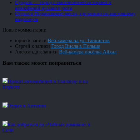
Суздаль — город с тысячелетней историей и
атмосферой русского уюта
Отдых в Подмосковье: место, где можно по-настоящему
выдохнуть
Новые комментарии
юрий
к записи
Веб-камера на ул. Танкистов
Сергей
к записи
Город Висла в Польше
Александр
к записи
Веб-камера посёлка Айхал
Вам также может понравиться
Прокат автомобилей в Таиланде и на
Пхукете
Отдых в Анталии
Как добраться до «Чайных домиков» в
Сочи