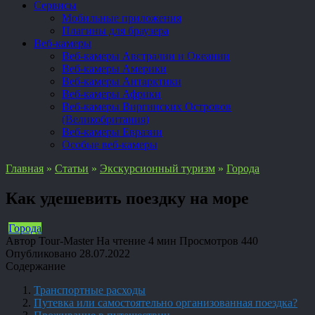
Сервисы
Мобильные приложения
Плагины для браузера
Веб-камеры
Веб-камеры Австралии и Океании
Веб-камеры Америки
Веб-камеры Антарктики
Веб-камеры Африки
Веб-камеры Виргинских Островов
(Великобритания)
Веб-камеры Евразии
Особые веб-камеры
Главная
»
Статьи
»
Экскурсионный туризм
»
Города
Как удешевить поездку на море
Города
Автор
Tour-Master
На чтение
4 мин
Просмотров
440
Опубликовано
28.07.2022
Содержание
Транспортные расходы
Путевка или самостоятельно организованная поездка?