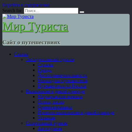
Перейти к содержанию
Search for:
Мир Туриста
Сайт о путешествиях
Статьи
Экскурсионный туризм
Страны
Города
Достопримечательности
Маршруты путешествий
Путешествия по России
Выживание в дикой природе
Медицинская помощь
Огонь, тепло
Ориентирование
Правила выживания в дикой природе
Укрытие
Спортивный туризм
Автотуризм