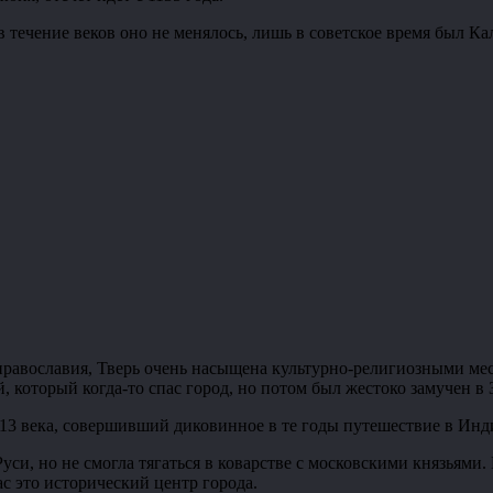
в течение веков оно не менялось, лишь в советское время был К
и православия, Тверь очень насыщена культурно-религиозными м
который когда-то спас город, но потом был жестоко замучен в З
13 века, совершивший диковинное в те годы путешествие в Инд
уси, но не смогла тягаться в коварстве с московскими князьями.
с это исторический центр города.