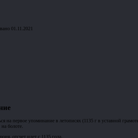
вано
01.11.2021
ание
ся на первое упоминание в летописях (1135 г в уставной грамоте
на болоте.
юня, отсчет идет с 1135 года.