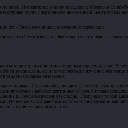
катериной. Императрица в своих поездках из Москвы в Санкт-Пе
хитектурный облик с деревянного на каменный, центр города з
них лет – Тверь все приняла и органично переварила.
 государства Российского, необязательно читать тяжелые тома-и
ольно компактно, что станет несомненным плюсом для вас. Пер
бойти за один день, если не углубляться в изучение экспозици
ть увидеть все самое интересное.
ельном порядке. С него вообще лучше всего начать свое знакомс
щениях которого работает картинная галерея. Отсюда неспешны
и Ленина и Собора Вознесения Господня. Следующей точкой ваше
ской. По ней же вы отправитесь далее в сторону музейно-выстав
троенная в новомавританском стиле.