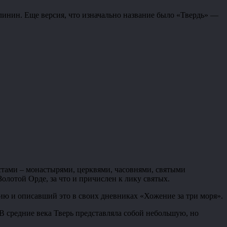
алинин. Еще версия, что изначально название было «Твердь» —
естами – монастырями, церквями, часовнями, святыми
олотой Орде, за что и причислен к лику святых.
ию и описавший это в своих дневниках «Хожение за три моря».
 В средние века Тверь представляла собой небольшую, но