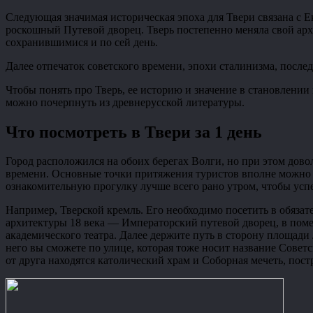
Следующая значимая историческая эпоха для Твери связана с Е
роскошный Путевой дворец. Тверь постепенно меняла свой ар
сохранившимися и по сей день.
Далее отпечаток советского времени, эпохи сталинизма, послед
Чтобы понять про Тверь, ее историю и значение в становлении
можно почерпнуть из древнерусской литературы.
Что посмотреть в Твери за 1 день
Город расположился на обоих берегах Волги, но при этом дов
времени. Основные точки притяжения туристов вполне можно о
ознакомительную прогулку лучше всего рано утром, чтобы успе
Например, Тверской кремль. Его необходимо посетить в обязат
архитектуры 18 века — Императорский путевой дворец, в поме
академического театра. Далее держите путь в сторону площад
него вы сможете по улице, которая тоже носит название Совет
от друга находятся католический храм и Соборная мечеть, пос