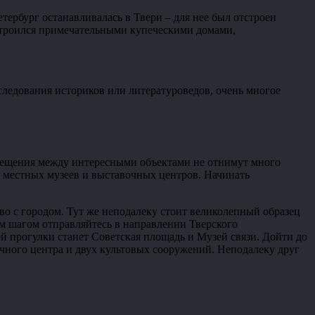
тербург останавливалась в Твери – для нее был отстроен
астроился примечательными купеческими домами,
сследования историков или литературоведов, очень многое
емещения между интересными объектами не отнимут много
й местных музеев и выставочных центров. Начинать
тво с городом. Тут же неподалеку стоит великолепный образец
м шагом отправляйтесь в направлении Тверского
й прогулки станет Советская площадь и Музей связи. Дойти до
очного центра и двух культовых сооружений. Неподалеку друг