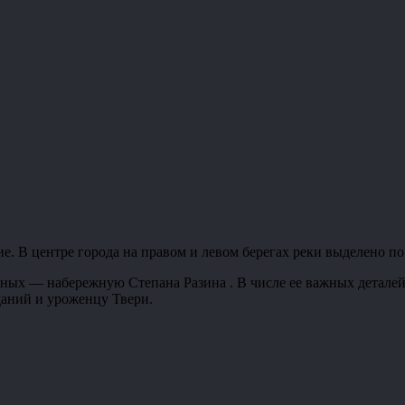
е. В центре города на правом и левом берегах реки выделено п
жных — набережную Степана Разина . В числе ее важных детале
даний и уроженцу Твери.