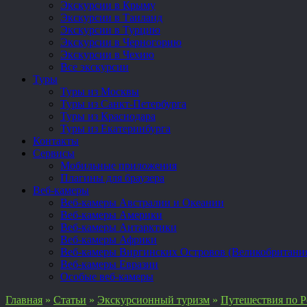
Экскурсии в Крыму
Экскурсии в Таиланд
Экскурсии в Турцию
Экскурсии в Черногорию
Экскурсии в Чехию
Все экскурсии
Туры
Туры из Москвы
Туры из Санкт-Петербурга
Туры из Краснодара
Туры из Екатеринбурга
Контакты
Сервисы
Мобильные приложения
Плагины для браузера
Веб-камеры
Веб-камеры Австралии и Океании
Веб-камеры Америки
Веб-камеры Антарктики
Веб-камеры Африки
Веб-камеры Виргинских Островов (Великобритани
Веб-камеры Евразии
Особые веб-камеры
Главная
»
Статьи
»
Экскурсионный туризм
»
Путешествия по Р