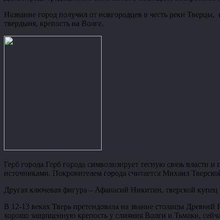
Название город получил от новгородцев в честь реки Тверцы, 
твердыня, крепость на Волге.
Герб города Герб города символизирует тесную связь власти 
источниками. Покровителем города считается Михаил Тверской, 
Другая ключевая фигура – Афанасий Никитин, тверской купец 
В 12-13 веках Тверь претендовала на звание столицы Древней Р
хорошо защищенную крепость у слияния Волги и Тьмаки, сейча