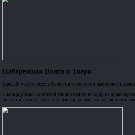
Набережная Волги в Твери
Каждый участок вдоль Волги на территории имеет свое названи
С конца улицы Советской удобно выйти на одну из правобере
поэту, писателю, редактору некоторых известных советских из