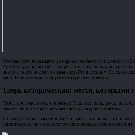
Отсюда всего пара шагов до парка с необычным названием «Вок
Архитектура пребывает в запустении, но если вам интересно из
прямо от католического храма следуйте в сторону Нововолжско
быта, Речной вокзал и другие интересные объекты.
Тверь историческая: места, которыми г
Чтобы прогулка по исторической Твери не прошла как простое 
чем же так примечательны местные культурные объекты.
К слову, все более-менее значимое расположено достаточно ко
единственное, не в хронологическом порядке возникновения и 