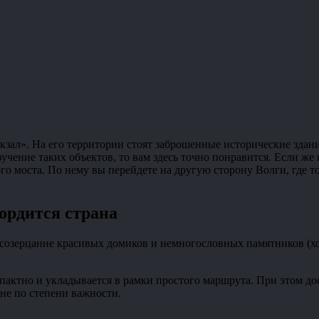
зал». На его территории стоят заброшенные исторические здания
учение таких объектов, то вам здесь точно понравится. Если же
го моста. По нему вы перейдете на другую сторону Волги, где т
ордится страна
созерцание красивых домиков и немногословных памятников (хотя
мпактно и укладывается в рамки простого маршрута. При этом до
не по степени важности.