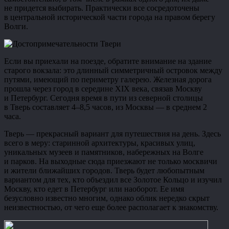
не придется выбирать. Практически все сосредоточены
в центральной исторической части города на правом берегу
Волги.
Если вы приехали на поезде, обратите внимание на здание
старого вокзала: это длинный симметричный островок между
путями, имеющий по периметру галерею. Железная дорога
прошла через город в середине XIX века, связав Москву
и Петербург. Сегодня время в пути из северной столицы
в Тверь составляет 4–8,5 часов, из Москвы — в среднем 2
часа.
Тверь — прекрасный вариант для путешествия на день. Здесь
всего в меру: старинной архитектуры, красивых улиц,
уникальных музеев и памятников, набережных на Волге
и парков. На выходные сюда приезжают не только москвичи
и жители ближайших городов. Тверь будет любопытным
вариантом для тех, кто объездил все Золотое Кольцо и изучил
Москву, кто едет в Петербург или наоборот. Ее имя
безусловно известно многим, однако облик нередко скрыт
неизвестностью, от чего еще более располагает к знакомству.