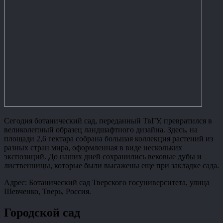
Сегодня ботанический сад, переданный ТвГУ, превратился в
великолепный образец ландшафтного дизайна. Здесь, на
площади 2,6 гектара собрана большая коллекция растений из
разных стран мира, оформленная в виде нескольких
экспозиций. До наших дней сохранились вековые дубы и
лиственницы, которые были высажены еще при закладке сада.
Адрес: Ботанический сад Тверского госуниверситета, улица
Шевченко, Тверь, Россия.
Городской сад