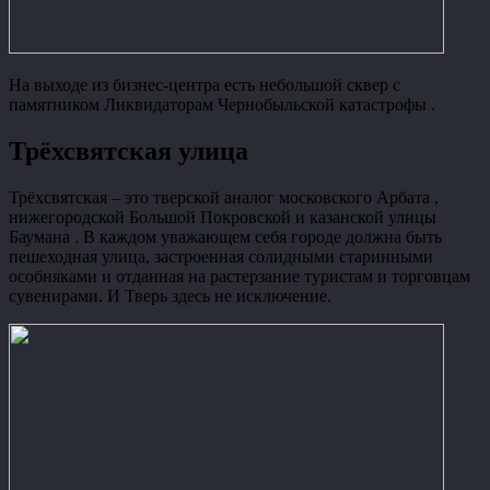
На выходе из бизнес-центра есть небольшой сквер с
памятником Ликвидаторам Чернобыльской катастрофы .
Трёхсвятская улица
Трёхсвятская – это тверской аналог московского Арбата ,
нижегородской Большой Покровской и казанской улицы
Баумана . В каждом уважающем себя городе должна быть
пешеходная улица, застроенная солидными старинными
особняками и отданная на растерзание туристам и торговцам
сувенирами. И Тверь здесь не исключение.