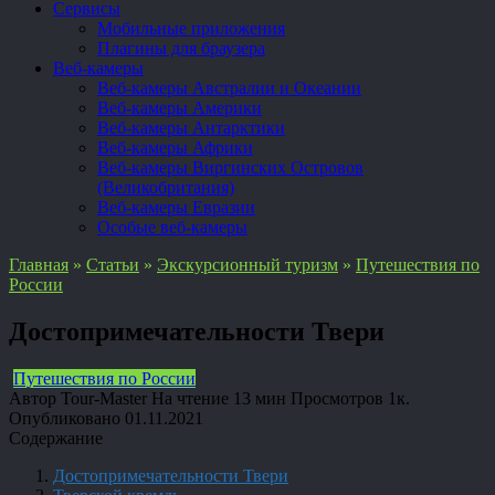
Сервисы
Мобильные приложения
Плагины для браузера
Веб-камеры
Веб-камеры Австралии и Океании
Веб-камеры Америки
Веб-камеры Антарктики
Веб-камеры Африки
Веб-камеры Виргинских Островов
(Великобритания)
Веб-камеры Евразии
Особые веб-камеры
Главная
»
Статьи
»
Экскурсионный туризм
»
Путешествия по
России
Достопримечательности Твери
Путешествия по России
Автор
Tour-Master
На чтение
13 мин
Просмотров
1к.
Опубликовано
01.11.2021
Содержание
Достопримечательности Твери