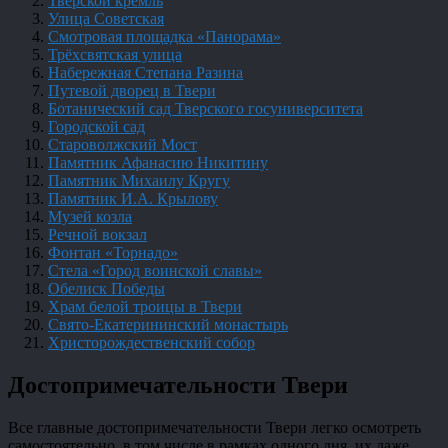
Тверской кремль
Улица Советская
Смотровая площадка «Панорама»
Трёхсвятская улица
Набережная Степана Разина
Путевой дворец в Твери
Ботанический сад Тверского госуниверситета
Городской сад
Староволжский Мост
Памятник Афанасию Никитину
Памятник Михаилу Кругу
Памятник И.А. Крылову
Музей козла
Речной вокзал
Фонтан «Торнадо»
Стела «Город воинской славы»
Обелиск Победы
Храм белой троицы в Твери
Свято-Екатерининский монастырь
Христорождественский собор
Достопримечательности Твери
Все главные достопримечательности Твери легко осмотреть
самостоятельно, в том числе в рамках одного дня, их даже