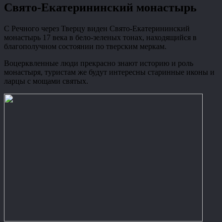
Свято-Екатерининский монастырь
С Речного через Тверцу виден Свято-Екатерининский
монастырь 17 века в бело-зеленых тонах, находящийся в
благополучном состоянии по тверским меркам.
Воцерквленные люди прекрасно знают историю и роль
монастыря, туристам же будут интересны старинные иконы и
ларцы с мощами святых.