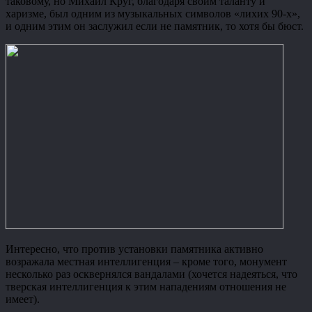
таковому, но Михаил Круг, благодаря своим таланту и
харизме, был одним из музыкальных символов «лихих 90-х»,
и одним этим он заслужил если не памятник, то хотя бы бюст.
Интересно, что против установки памятника активно
возражала местная интеллигенция – кроме того, монумент
несколько раз осквернялся вандалами (хочется надеяться, что
тверская интеллигенция к этим нападениям отношения не
имеет).