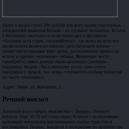
Билет в музей стоит 100 рублей для всех, кроме счастливых
обладателей фамилии Козлов – их пускают бесплатно. Кстати,
о Козловых: ежегодно в музее проводится фестиваль
«Козловы всех стран, соединяйтесь!», где козел во всех его
проявлениях является главным «действующим лицом» –
имеют место прыжки через козла, распиливание бревен на
козлах и прочие «козлиные» забавы. Желающие могут
приобрести самые разные около-козлиные сувениры –
например, медаль «Заслуженному козлу» (она очень
популярна у мужей, чьи жены отличаются особым талантом
по части «пиления»).
Адрес: Тверь, ул. Жигарева, 5.
Речной вокзал
Логичнее всего начать знакомство с Тверью с Речного
вокзала. Еще 50-70 лет назад перед Речным с белоснежных
красавцев-теплоходов высаживались толпы туристов и
восхищались Тверью, заходили в интересное по архитектуре