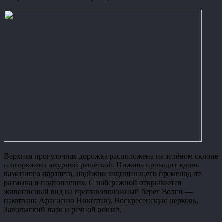
Верхняя прогулочная дорожка расположена на зелёном склоне
и огорожена ажурной решёткой. Нижняя проходит вдоль
каменного парапета, надёжно защищающего променад от
размыва и подтопления. С набережной открывается
живописный вид на противоположный берег Волги —
памятник Афанасию Никитину, Воскресенскую церковь,
Заволжский парк и речной вокзал.