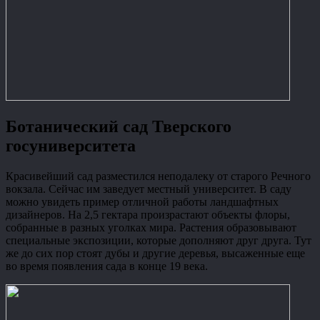
Ботанический сад Тверского
госуниверситета
Красивейший сад разместился неподалеку от старого Речного
вокзала. Сейчас им заведует местный университет. В саду
можно увидеть пример отличной работы ландшафтных
дизайнеров. На 2,5 гектара произрастают объекты флоры,
собранные в разных уголках мира. Растения образовывают
специальные экспозиции, которые дополняют друг друга. Тут
же до сих пор стоят дубы и другие деревья, высаженные еще
во время появления сада в конце 19 века.