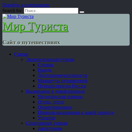
Перейти к содержанию
Search for:
Мир Туриста
Сайт о путешествиях
Статьи
Экскурсионный туризм
Страны
Города
Достопримечательности
Маршруты путешествий
Путешествия по России
Выживание в дикой природе
Медицинская помощь
Огонь, тепло
Ориентирование
Правила выживания в дикой природе
Укрытие
Спортивный туризм
Автотуризм