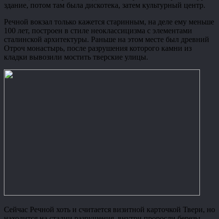
здание, потом там была дискотека, затем культурный центр.
Речной вокзал только кажется старинным, на деле ему меньше
100 лет, построен в стиле неоклассицизма с элементами
сталинской архитектуры. Раньше на этом месте был древний
Отроч монастырь, после разрушения которого камни из
кладки вывозили мостить тверские улицы.
Сейчас Речной хоть и считается визитной карточкой Твери, но
находится на стадии разрушения, внутри проросли березы,