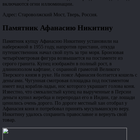
включаются огни иллюминации.
Адрес: Староволжский Мост, Тверь, Россия.
Памятник Афанасию Никитину
Памятник купцу Афанасию Никитину установили на
набережной в 1955 году, напротив пристани, откуда
путешественник начал свой путь за три моря. Бронзовая
четырёхметровая фигура возвышается на постаменте из
серого гранита. Купец изображён в полный рост, в
длиннополом кафтане, с охранной грамотой Великого
Тверского князя в руке. На поясе Афанасия болтается кошель с
деньгами. Чугунная смотровая площадка под постаментом
имеет вид корабля-ладьи, нос которого украшает голова коня.
Известно, что смекалистый купец на вырученные в Персии
деньги купил жеребца и перепродал его в Индии, где лошади
ценились очень дорого. По дороге местный хан отобрал у
Афанасия коня и потребовал принять мусульманскую веру.
Никитину удалось сохранить православие и вернуть свой
товар.