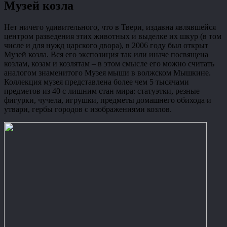
Музей козла
Нет ничего удивительного, что в Твери, издавна являвшейся
центром разведения этих животных и выделке их шкур (в том
числе и для нужд царского двора), в 2006 году был открыт
Музей козла. Вся его экспозиция так или иначе посвящена
козлам, козам и козлятам – в этом смысле его можно считать
аналогом знаменитого Музея мыши в волжском Мышкине.
Коллекция музея представлена более чем 5 тысячами
предметов из 40 с лишним стан мира: статуэтки, резные
фигурки, чучела, игрушки, предметы домашнего обихода и
утвари, гербы городов с изображениями козлов.