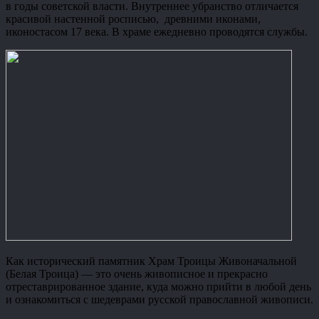
в годы советской власти. Внутреннее убранство отличается
красивой настенной росписью, древними иконами,
иконостасом 17 века. В храме ежедневно проводятся службы.
Как исторический памятник Храм Троицы Живоначальной
(Белая Троица) — это очень живописное и прекрасно
отреставрированное здание, куда можно прийти в любой день
и ознакомиться с шедеврами русской православной живописи.