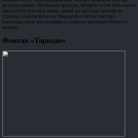
рухнула крыша. Печальное зрелище, которое летом хоть как-то
маскируют тополя и липы, зимой же местные жители на
стрелку слияния Волги и Тверцы без слез не смотрят,
настолько жаль той истории и славного прошлого Речного
вокзала.
Фонтан «Торнадо»