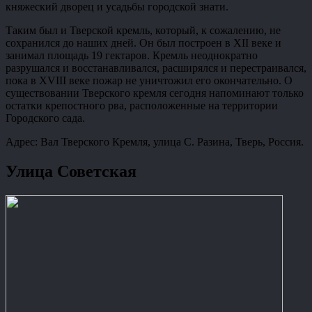
княжеский дворец и усадьбы городской знати.
Таким был и Тверской кремль, который, к сожалению, не
сохранился до наших дней. Он был построен в XII веке и
занимал площадь 19 гектаров. Кремль неоднократно
разрушался и восстанавливался, расширялся и перестраивался,
пока в XVIII веке пожар не уничтожил его окончательно. О
существовании Тверского кремля сегодня напоминают только
остатки крепостного рва, расположенные на территории
Городского сада.
Адрес: Вал Тверского Кремля, улица C. Разина, Тверь, Россия.
Улица Советская