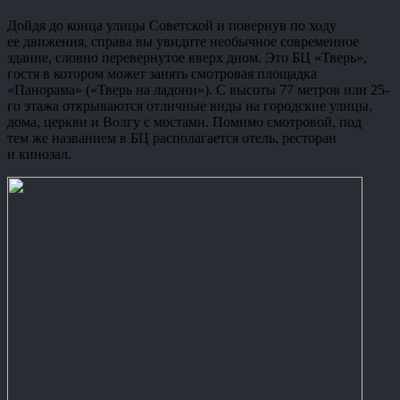
Дойдя до конца улицы Советской и повернув по ходу
ее движения, справа вы увидите необычное современное
здание, словно перевернутое вверх дном. Это БЦ «Тверь»,
гостя в котором может занять смотровая площадка
«Панорама» («Тверь на ладони»). С высоты 77 метров или 25-
го этажа открываются отличные виды на городские улицы,
дома, церкви и Волгу с мостами. Помимо смотровой, под
тем же названием в БЦ располагается отель, ресторан
и кинозал.