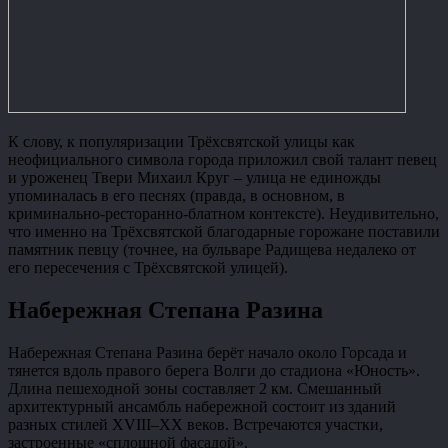
К слову, к популяризации Трёхсвятской улицы как
неофициального символа города приложил свой талант певец
и уроженец Твери Михаил Круг – улица не единожды
упоминалась в его песнях (правда, в основном, в
криминально-ресторанно-блатном контексте). Неудивительно,
что именно на Трёхсвятской благодарные горожане поставили
памятник певцу (точнее, на бульваре Радищева недалеко от
его пересечения с Трёхсвятской улицей).
Набережная Степана Разина
Набережная Степана Разина берёт начало около Горсада и
тянется вдоль правого берега Волги до стадиона «Юность».
Длина пешеходной зоны составляет 2 км. Смешанный
архитектурный ансамбль набережной состоит из зданий
разных стилей XVIII–ХХ веков. Встречаются участки,
застроенные «сплошной фасадой».