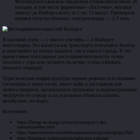
Финляндского вокзала ежедневно отправляется около 20
поездов, в том числе фирменные «Ласточки», которые
довезут до Выборга всего за 1 час 15 минут. Примерное
время в пути на обычных электропоездах — 2-3 часа.
В высокий сезон — с мая по сентябрь — в Выборге
многолюдно. Это касается как транспорта (покупайте билеты
и приезжайте на вокзал заранее), так и самого города. В это
время самые популярные достопримечательности лучше
посетить с утра или оставить на вечер, чтобы избежать
больших очередей.
Туристическая инфраструктура хорошо развита: есть большие
гостиницы и мини-отели, много кафе и ресторанов для
любого бюджета, организуются групповые и индивидуальные
экскурсии по городу и на отдельных объектах (пешие,
автобусные, по воде).
Источники:
https://Dorogi-ne-dorogi.ru/russia/vyborg-za-1-den-
samostoyatelno.html
https://www.tourister.ru/world/europe/russia/city/vyborg/tips/7843
https://tripplanet.ru/dostoprimechatelnosti-vyborga/