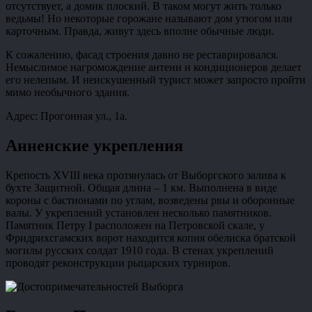
отсутствует, а домик плоский. В таком могут жить только
ведьмы! Но некоторые горожане называют дом утюгом или
карточным. Правда, живут здесь вполне обычные люди.
К сожалению, фасад строения давно не реставрировался.
Немыслимое нагромождение антенн и кондиционеров делает
его нелепым. И неискушенный турист может запросто пройти
мимо необычного здания.
Адрес: Прогонная ул., 1а.
Анненские укрепления
Крепость XVIII века протянулась от Выборгского залива к
бухте Защитной. Общая длина – 1 км. Выполнена в виде
короны с бастионами по углам, возведены рвы и оборонные
валы. У укреплений установлен несколько памятников.
Памятник Петру I расположен на Петровской скале, у
Фридрихсгамских ворот находится копия обелиска братской
могилы русских солдат 1910 года. В стенах укреплений
проводят реконструкции рыцарских турниров.