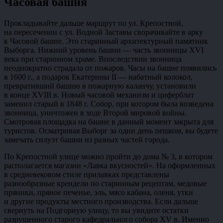
Часовая башня
Прокладывайте дальше маршрут по ул. Крепостной,
на пересечении с ул. Водной Заставы сворачивайте в арку
к Часовой башне. Это старинный архитектурный памятник
Выборга. Нижний уровень башни — часть звонницы XVI
века при старинном храме. Впоследствии звонница
неоднократно страдала от пожаров. Часы на башне появились
в 1600 г., а подарок Екатерины II — набатный колокол,
превративший башню в пожарную каланчу, установили
в конце XVIII в. Новый часовой механизм и циферблат
заменил старый в 1848 г. Собор, при котором была возведена
звонница, уничтожен в ходе Второй мировой войны.
Смотровая площадка на башне в данный момент закрыта для
туристов. Осматривая Выборг за один день пешком, вы будете
замечать силуэт башни из разных частей города.
По Крепостной улице можно пройти до дома № 3, в котором
располагается магазин «Лавка вкусностей». На оформленных
в средневековом стиле прилавках представлены
разнообразные крендели по старинным рецептам, медовые
пряники, пряное печенье, эль, мясо кабана, оленя, утки
и другие продукты местного производства. Если дальше
свернуть на Подгорную улицу, то вы увидите остатки
разрушенного старого кафедрального собора XV в. Именно