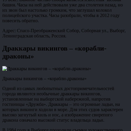
башня. Часы на ней действовали уже два столетия назад, но
их звон был настолько громким, что заглушал колокол
полицейского участка. Часы разобрали, чтобы в 2012 году
повесить обратно.
Адрес: Спасо-Преображенский Собор, Соборная ул., Выборг,
Ленинградская область, Россия.
Драккары викингов – «корабли-
драконы»
Драккары викингов – «корабли-драконы»
Одной из самых любопытных достопримечательностей
города являются необычные драккары викингов,
установленные на выборгской набережной, напротив
гостиницы «Дружба». Драккары – это огромные ладьи, на
которых викинги ходили в море. Для этих судов характерен
высоко загнутый киль и нос, а изображение свирепого
дракона означало высокий статус владельца ладьи.
В 1984 году в Выборге проходили съемки художественного