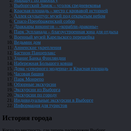
Маршрут по Выборгу
Выборгский Замок – уголок средневековья
Красная площадь – место с кровавой историей
Аллея скульптур: музей под открытым небом
Спасо-Преображенский собор
Драккары викингов – «корабли-драконы»
Парк Эспланада – благоустроенная зона для отдыха
Военный музей Карельского перешейка
Ведьмин дом
Анненские укрепления
Бастион Панцерлакс
Здание Банка Финляндии
Набережная Большого ковша
Дома «северного модерна» и Красная площадь
Часовая башня
Парк Монрепо
Обзорные экскурсии
Экскурсии из Выборга
Экскурсии по городу
Индивидуальные экскурсии в Выборге
Информация для туристов
История города
Когда-то местность, где теперь расположен Выборг,