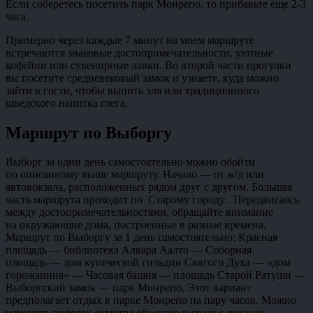
Если соберетесь посетить парк Монрепо, то прибавьте еще 2-3
часа.
Примерно через каждые 7 минут на моем маршруте
встречаются знаковые достопримечательности, уютные
кофейни или сувенирные лавки. Во второй части прогулки
вы посетите средневековый замок и узнаете, куда можно
зайти в гости, чтобы выпить эля или традиционного
шведского напитка глега.
Маршрут по Выборгу
Выборг за один день самостоятельно можно обойти
по описанному выше маршруту. Начало — от ж/д или
автовокзала, расположенных рядом друг с другом. Большая
часть маршрута проходит по Старому городу . Передвигаясь
между достопримечательностями, обращайте внимание
на окружающие дома, построенные в разные времена.
Маршрут по Выборгу за 1 день самостоятельно: Красная
площадь — библиотека Алвара Аалто — Соборная
площадь — дом купеческой гильдии Святого Духа — «дом
горожанина» — Часовая башня — площадь Старой Ратуши —
Выборгский замок — парк Монрепо. Этот вариант
предполагает отдых в парке Монрепо на пару часов. Можно
изменить порядок осмотра объектов и сразу с вокзала