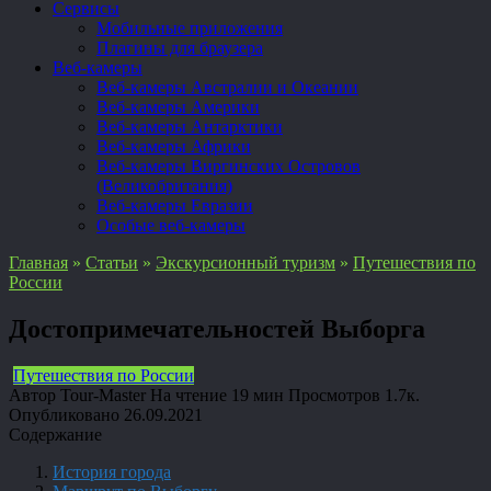
Сервисы
Мобильные приложения
Плагины для браузера
Веб-камеры
Веб-камеры Австралии и Океании
Веб-камеры Америки
Веб-камеры Антарктики
Веб-камеры Африки
Веб-камеры Виргинских Островов
(Великобритания)
Веб-камеры Евразии
Особые веб-камеры
Главная
»
Статьи
»
Экскурсионный туризм
»
Путешествия по
России
Достопримечательностей Выборга
Путешествия по России
Автор
Tour-Master
На чтение
19 мин
Просмотров
1.7к.
Опубликовано
26.09.2021
Содержание
История города