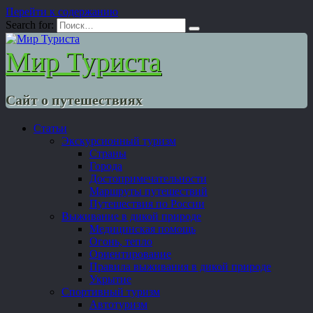
Перейти к содержанию
Search for:
Мир Туриста
Сайт о путешествиях
Статьи
Экскурсионный туризм
Страны
Города
Достопримечательности
Маршруты путешествий
Путешествия по России
Выживание в дикой природе
Медицинская помощь
Огонь, тепло
Ориентирование
Правила выживания в дикой природе
Укрытие
Спортивный туризм
Автотуризм