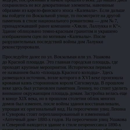
сохранились не все декоративные элементы, навеянные
образами из карело-финского эпоса «Калевала». Если дальше
вы пойдете по Вокзальной улице, то посмотрите на другой
памятник в стиле национального романтизма — дом № 7,
принадлежавший ранее компании «Хякли, Лаллукка и К°».
Здание облицовано темно-красным гранитом и украшено
изображением сцен по мотивам «Калевалы». После
разрушительных последствий войны дом Лалукки
реконструировали.
Проследуйте далее по ул. Вокзальная или ул. Ушакова
до Красной площади. Это главная городская площадь, где
проходят крупные мероприятия. Исторически первым
ее названием было «площадь Красного колодца». Здесь
размещался источник, возле которого в XVI веке произошла
кровавая казнь сторонников короля Сигизмунда. В прошлом
веке здесь был установлен памятник Ленину, но стоит уделить
внимание окружающим площадь домам. Застройка велась еще
в конце XIX века, но в прошлом столетии облик многих
домов был изменен, после войны здания восстанавливали,
упрощая их оригинальный вид. На пересечении улиц Ленина
и Суворова стоит перепланированный и измененный
«Аптечный дом» 1880-х годов. На пересечении улиц Ушакова
и Северной находится здание в стиле неоренессанса 1890-х
годов, в котором изначально размещался ресторан общества