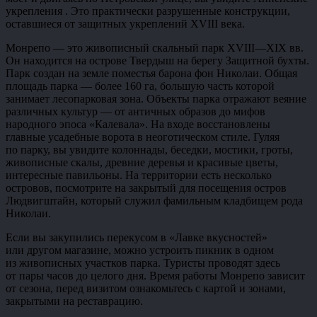
укрепления . Это практически разрушенные конструкции,
оставшиеся от защитных укреплений XVIII века.
Монрепо — это живописный скальный парк XVIII—XIX вв.
Он находится на острове Твердыш на берегу Защитной бухты.
Парк создан на земле поместья барона фон Николаи. Общая
площадь парка — более 160 га, большую часть которой
занимает лесопарковая зона. Объекты парка отражают веяние
различных культур — от античных образов до мифов
народного эпоса «Калевала». На входе восстановлены
главные усадебные ворота в неоготическом стиле. Гуляя
по парку, вы увидите колоннады, беседки, мостики, гроты,
живописные скалы, древние деревья и красивые цветы,
интересные павильоны. На территории есть несколько
островов, посмотрите на закрытый для посещения остров
Людвигштайн, который служил фамильным кладбищем рода
Николаи.
Если вы закупились перекусом в «Лавке вкусностей»
или другом магазине, можно устроить пикник в одном
из живописных участков парка. Туристы проводят здесь
от пары часов до целого дня. Время работы Монрепо зависит
от сезона, перед визитом ознакомьтесь с картой и зонами,
закрытыми на реставрацию.