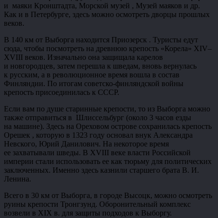
и маяки Кронштадта, Морской музей , Музей маяков и др.
Как и в Петербурге, здесь можно осмотреть дворцы прошлых
веков.
В 140 км от Выборга находится Приозерск . Туристы едут
сюда, чтобы посмотреть на древнюю крепость «Корела» XIV–
XVIII веков. Изначально она защищала карелов
и новгородцев, затем перешла к шведам, вновь вернулась
к русским, а в революционное время вошла в состав
Финляндии. По итогам советско-финляндской войны
крепость присоединилась к СССР.
Если вам по душе старинные крепости, то из Выборга можно
также отправиться в Шлиссельбург (около 3 часов езды
на машине). Здесь на Ореховом острове сохранилась крепость
Орешек , которую в 1323 году основал внук Александра
Невского, Юрий Данилович. На некоторое время
ее захватывали шведы. В XVIII веке власти Российской
империи стали использовать ее как тюрьму для политических
заключенных. Именно здесь казнили старшего брата В. И.
Ленина.
Всего в 30 км от Выборга, в городе Высоцк, можно осмотреть
руины крепости Тронгзунд. Оборонительный комплекс
возвели в XIX в. для защиты подходов к Выборгу.