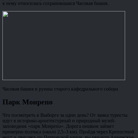
к нему относилась сохранившаяся Часовая башня.
Часовая башня и руины старого кафедрального собора
Парк Монрепо
Что посмотреть в Выборге за один день? От замка туристы
идут в историко-архитектурный и природный музей-
заповедник «парк Монрепо». Дорога пешком займет
примерно полчаса (около 2,5–3 км). Пройдя через Крепостной
мост и двигаясь по Петровской улице, вы увидите Анненские