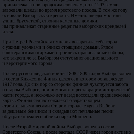
принадлежала новгородским словенам, но в 1293 землю
завоевали шведы во время крестового похода. В том же году
основали Выборгскую крепость. Именно шведы мостили
улицы брусчаткой, строили каменные домики,
им принадлежат старинные рецепты выборгских кренделей
и эля.
При Петре I Российская империя возвратила себе город
с узкими улочками и близко стоящими домами. Рядом
с лютеранскими кирхами строились православные соборы,
что закрепило за Выборгом статус многонационального
и веротерпимого города.
После русско-шведской войны 1808-1809 годов Выборг вошел
в состав Княжества Финляндского, в котором оставался до
1917 года. До сих пор со стороны финнов чувствуется забота
о старом Выборге, они помогают в реставрации исторической
части города, а несколько лет назад воссоздали средневековые
карты. Финны сейчас сожалеют о зарастающем
строительными лесами Старом городе, ездят в Выборг
за дешевым бензином и складывают печальные песни
об утрате прежнего облика парка Монрепо.
После Второй мировой войны Выборг вошел в состав
Советского Союза, а после распада СССР через город активно