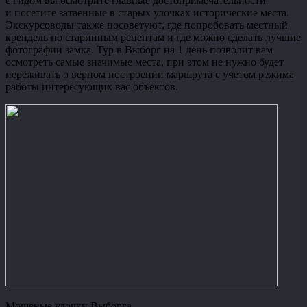
с гидом вы осмотрите главные достопримечательности
и посетите затаенные в старых улочках исторические места.
Экскурсоводы также посоветуют, где попробовать местный
крендель по старинным рецептам и где можно сделать лучшие
фотографии замка. Тур в Выборг на 1 день позволит вам
осмотреть самые значимые места, при этом не нужно будет
переживать о верном построении маршрута с учетом режима
работы интересующих вас объектов.
Мощеные улочки Выборга