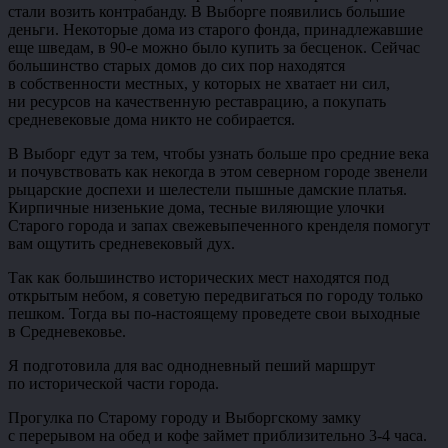
стали возить контрабанду. В Выборге появились большие
деньги. Некоторые дома из старого фонда, принадлежавшие
еще шведам, в 90-е можно было купить за бесценок. Сейчас
большинство старых домов до сих пор находятся
в собственности местных, у которых не хватает ни сил,
ни ресурсов на качественную реставрацию, а покупать
средневековые дома никто не собирается.
В Выборг едут за тем, чтобы узнать больше про средние века
и почувствовать как некогда в этом северном городе звенели
рыцарские доспехи и шелестели пышные дамские платья.
Кирпичные низенькие дома, тесные виляющие улочки
Старого города и запах свежевыпеченного кренделя помогут
вам ощутить средневековый дух.
Так как большинство исторических мест находятся под
открытым небом, я советую передвигаться по городу только
пешком. Тогда вы по-настоящему проведете свои выходные
в Средневековье.
Я подготовила для вас однодневный пеший маршрут
по исторической части города.
Прогулка по Старому городу и Выборгскому замку
с перерывом на обед и кофе займет приблизительно 3-4 часа.