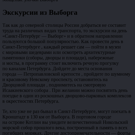
Экскурсии из Выборга
Так как до северной столицы России добраться не составит
труда на различных видах транспорта, то экскурсии на день
«Санкт-Петербург — Выборг» и в обратном направлении
пользуются большой популярностью. Как провести день в
Санкт-Петербурге , каждый решает сам — пойти в музеи
с мировыми шедеврами или осмотреть архитектурные
памятники (соборы, дворцы и площади), набережные
и мосты, в программу стоит включить речную прогулку
по каналам Петербурга. Дойдите до места основания
города — Петропавловской крепости , пройдите по шумному
и красивому Невскому проспекту, остановитесь на
Дворцовой площади , поднимитесь на смотровую
Исаакиевского собора . При желании можно посвятить день
поездке в один из роскошных дворцово-парковых комплексов
в окрестностях Петербурга.
Те, кто уже не раз бывал в Санкт-Петербурге, могут поехать в
Кронштадт в 130 км от Выборга. В портовом городе
на острове Котлин вы увидите величественный Никольский
морской собор прошлого века, построенный в память о всех
погибших моряках. Другие достопримечательности — форты