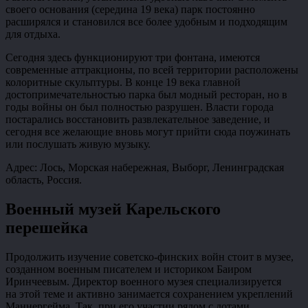
своего основания (середина 19 века) парк постоянно
расширялся и становился все более удобным и подходящим
для отдыха.
Сегодня здесь функционируют три фонтана, имеются
современные аттракционы, по всей территории расположены
колоритные скульптуры. В конце 19 века главной
достопримечательностью парка был модный ресторан, но в
годы войны он был полностью разрушен. Власти города
постарались восстановить развлекательное заведение, и
сегодня все желающие вновь могут прийти сюда поужинать
или послушать живую музыку.
Адрес: Лось, Морская набережная, Выборг, Ленинградская
область, Россия.
Военный музей Карельского
перешейка
Продолжить изучение советско-финских войн стоит в музее,
созданном военным писателем и историком Баиром
Иринчеевым. Директор военного музея специализируется
на этой теме и активно занимается сохранением укреплений
Маннергейма. Так, при его участии рядом с дотами