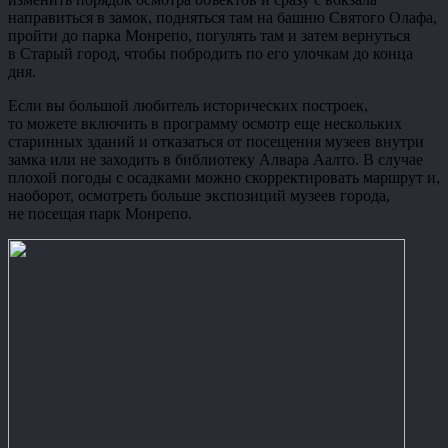
направиться в замок, подняться там на башню Святого Олафа,
пройти до парка Монрепо, погулять там и затем вернуться
в Старый город, чтобы побродить по его улочкам до конца
дня.
Если вы большой любитель исторических построек,
то можете включить в программу осмотр еще нескольких
старинных зданий и отказаться от посещения музеев внутри
замка или не заходить в библиотеку Алвара Аалто. В случае
плохой погоды с осадками можно скорректировать маршрут и,
наоборот, осмотреть больше экспозиций музеев города,
не посещая парк Монрепо.