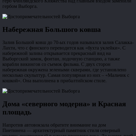
герб Финляндского Княжества над главным входом заменили
гербом Выборга.
Набережная Большого ковша
Залив Большой ковш до 70-ых годов назывался залив Салакка-
Лахти, что с финского переводится как «бухта уклейки». С
набережной залива открывается прекрасный вид на
Выборгский замок, фонтан, лодочную станцию, а также
корабли викингов со съемок фильма. С двух сторон
набережная окружена зелеными скверами, где установлено
несколько скульптур. Самая популярная из них – «Мальчик с
кошкой». Она выполнена в прибалтийском стиле.
Дома «северного модерна» и Красная
площадь
Напротив автовокзала обратите внимание на дом
Пиетинена — архитектурный памятник стиля северный
модерн, построенный в начале прошлого века. До наших дней