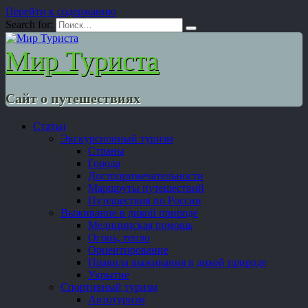
Перейти к содержанию
Search for:
Мир Туриста
Сайт о путешествиях
Статьи
Экскурсионный туризм
Страны
Города
Достопримечательности
Маршруты путешествий
Путешествия по России
Выживание в дикой природе
Медицинская помощь
Огонь, тепло
Ориентирование
Правила выживания в дикой природе
Укрытие
Спортивный туризм
Автотуризм