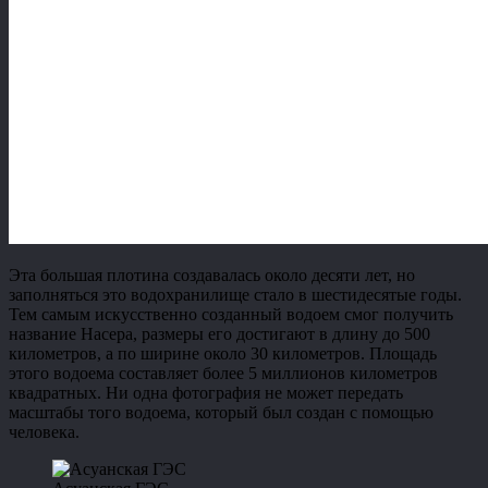
Эта большая плотина создавалась около десяти лет, но
заполняться это водохранилище стало в шестидесятые годы.
Тем самым искусственно созданный водоем смог получить
название Насера, размеры его достигают в длину до 500
километров, а по ширине около 30 километров. Площадь
этого водоема составляет более 5 миллионов километров
квадратных. Ни одна фотография не может передать
масштабы того водоема, который был создан с помощью
человека.