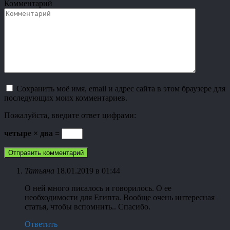
Комментарий
Сохранить моё имя, email и адрес сайта в этом браузере для
последующих моих комментариев.
Пожалуйста, введите ответ цифрами:
четыре × два =
Татьяна
18.01.2019 в 01:44
О ней много писалось и говорилось. О ее
необходимости для Египта. Вообще очень интересная
статья, чтобы вспомнить.. Спасибо.
Ответить