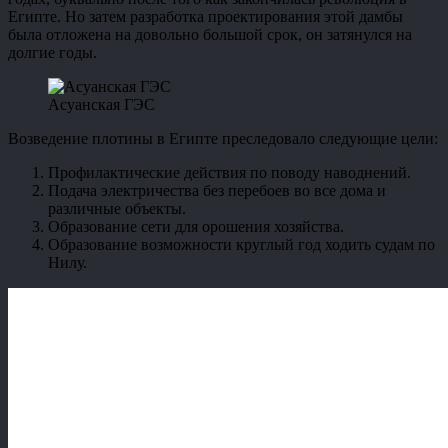
Египте. Но затем разработка проектирования этой дамбы
была отложена на довольно большой срок, он затянулся на
долгие годы.
Асуанская ГЭС
Возведение плотины в Египте преследовало следующие цели:
Профилактические действия по поводу наводнений.
Подача электричества без перебоев во все дома и
различные объекты.
Образование сети для орошения хозяйства.
Образование возможности круглый год ходить судам по
Нилу.