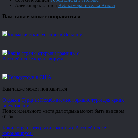
Александр
к записи
Веб-камера посёлка Айхал
Вам также может понравиться
Климатические условия в Испании
Какие страны открыли границы с
Россией после коронавируса.
Йеллоустоун в США
Вам также может понравиться
Отдых в Турции: Незабываемые горящие туры для ярких
впечатлений
Поиск идеального места для отдыха может быть вызовом
0
1.5к.
Какие страны открыли границы с Россией после
коронавируса.