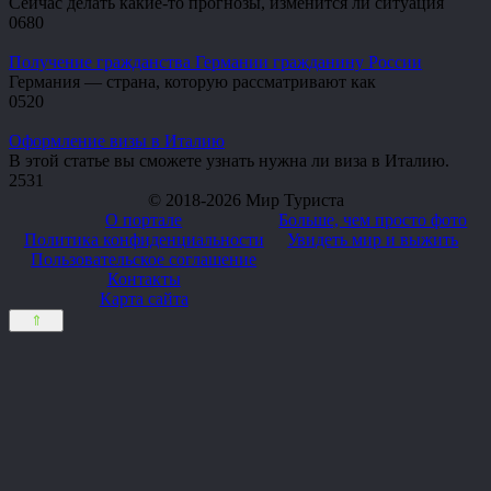
Сейчас делать какие-то прогнозы, изменится ли ситуация
0
680
Получение гражданства Германии гражданину России
Германия — страна, которую рассматривают как
0
520
Оформление визы в Италию
В этой статье вы сможете узнать нужна ли виза в Италию.
2
531
© 2018-2026 Мир Туриста
О портале
Больше, чем просто фото
Политика конфиденциальности
Увидеть мир и выжить
Пользовательское соглашение
Контакты
Карта сайта