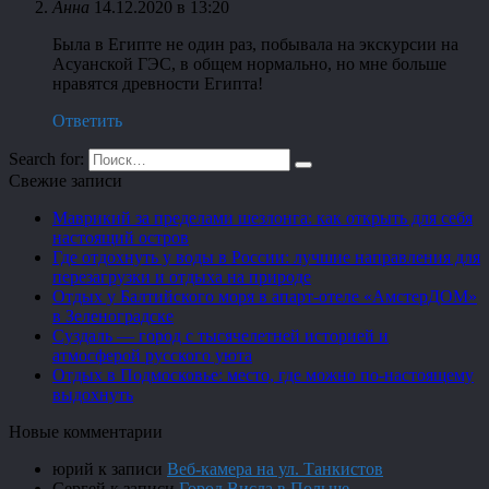
Анна
14.12.2020 в 13:20
Была в Египте не один раз, побывала на экскурсии на
Асуанской ГЭС, в общем нормально, но мне больше
нравятся древности Египта!
Ответить
Search for:
Свежие записи
Маврикий за пределами шезлонга: как открыть для себя
настоящий остров
Где отдохнуть у воды в России: лучшие направления для
перезагрузки и отдыха на природе
Отдых у Балтийского моря в апарт-отеле «АмстерДОМ»
в Зеленоградске
Суздаль — город с тысячелетней историей и
атмосферой русского уюта
Отдых в Подмосковье: место, где можно по-настоящему
выдохнуть
Новые комментарии
юрий
к записи
Веб-камера на ул. Танкистов
Сергей
к записи
Город Висла в Польше