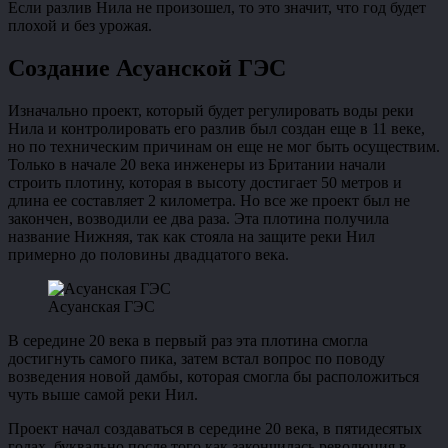
Если разлив Нила не произошел, то это значит, что год будет
плохой и без урожая.
Создание Асуанской ГЭС
Изначально проект, который будет регулировать воды реки
Нила и контролировать его разлив был создан еще в 11 веке,
но по техническим причинам он еще не мог быть осуществим.
Только в начале 20 века инженеры из Британии начали
строить плотину, которая в высоту достигает 50 метров и
длина ее составляет 2 километра. Но все же проект был не
закончен, возводили ее два раза. Эта плотина получила
название Нижняя, так как стояла на защите реки Нил
примерно до половины двадцатого века.
Асуанская ГЭС
В середине 20 века в первый раз эта плотина смогла
достигнуть самого пика, затем встал вопрос по поводу
возведения новой дамбы, которая смогла бы расположиться
чуть выше самой реки Нил.
Проект начал создаваться в середине 20 века, в пятидесятых
годах, буквально после того как закончилась революция в