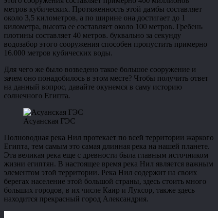
этого сооружения составляет примерно 400 миллионов
метров кубических. Протяженность этой дамбы составляет
около 3,5 километров, а по ширине она достигает до 1
километра, высота ее составляет около 100 метров. Гребень
плотины составляет 40 метров. буквально за секунду
водозабор этого сооружения способен пропустить примерно
16.000 метров кубических воды.
Для чего же было возведено такое большое сооружение и
зачем оно понадобилось в этом месте? Чтобы получить ответ
на данный вопрос, давайте окунемся в саму историю
солнечного Египта.
Асуанская ГЭС
Полноводная река Нил протекает по всей территории жаркого
Египта, тем самым это самая длинная река на нашей планете.
Эта великая река еще с древности была главным источником
жизни египтян. В настоящее время река Нил является важным
элементом этой территории. Река Нил содержит на своих
берегах население этой большой страны, здесь стоить много
больших городов, в их числе Каир и Луксор, также здесь
находится прекрасный город Александрия.