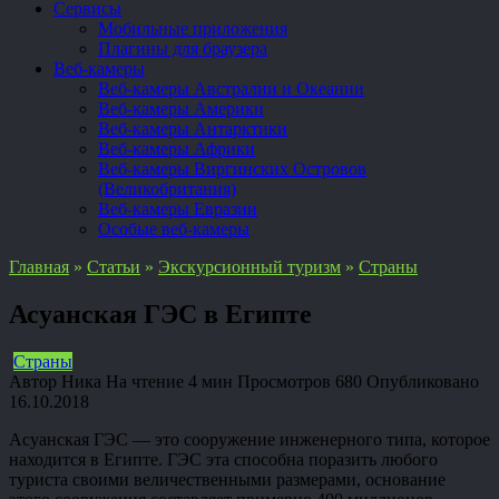
Сервисы
Мобильные приложения
Плагины для браузера
Веб-камеры
Веб-камеры Австралии и Океании
Веб-камеры Америки
Веб-камеры Антарктики
Веб-камеры Африки
Веб-камеры Виргинских Островов
(Великобритания)
Веб-камеры Евразии
Особые веб-камеры
Главная
»
Статьи
»
Экскурсионный туризм
»
Страны
Асуанская ГЭС в Египте
Страны
Автор
Ника
На чтение
4 мин
Просмотров
680
Опубликовано
16.10.2018
Асуанская ГЭС — это сооружение инженерного типа, которое
находится в Египте. ГЭС эта способна поразить любого
туриста своими величественными размерами, основание