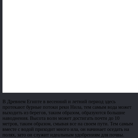
В Древнем Египте в весенний и летний период здесь
протекают бурные потоки реки Нила, тем самым вода может
выходить из берегов, таким образом, образуются большие
наводнения. Высота волн может достигать почти до 10
метров, таким образом, смывая все на своем пути. Тем самым
вместе с водой приходит много ила, он начинает оседать на
полях, зато он служит идеальным удобрениям для почвы.