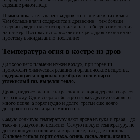
сидящие рядом люди.
Прямой показатель качества дров это наличие в них влаги.
Чем больше влаги содержится в древесине – тем больше
энергии уходит на ее испарение, а не на обогрев помещения,
например. Поэтому использование сырых дров аналогично
простому выкидыванию последних.
Температура огня в костре из дров
Для хорошего пламени нужен воздух, при горении
происходит химическая реакция и органические вещества,
содержащиеся в дровах, преобразуются в пар и
углекислый газ, выделяя тепло.
Дрова, подготовленные из различных пород дерева, сгорают
по-разному. Одни сгорают быстро и ярко, другие оставляют
много пепла, а горят нудно и долго, третьи еще долго
догорают и их угли дают много тепла.
Самую большую температуру дают дрова из бука и граба – до
тысячи градусов по цельсию. Самую низкую температуру, не
достигающую и половины жара последних, дает тополь.
Сильнее тополя горит ольха, осина, сосна, липа, акация,