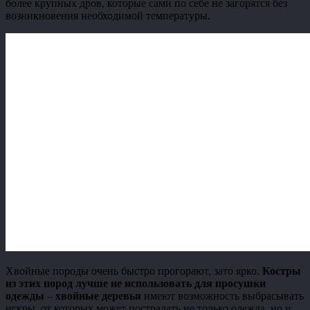
более крупных дров, которые сами по себе не загорятся без
возникновения необходимой температуры.
Хвойные породы очень быстро прогорают, зато ярко.
Костры
из этих пород лучше не использовать для просушки
одежды – хвойные деревья
имеют возможность выбрасывать
искры, от которых может пострадать не только одежда, но и