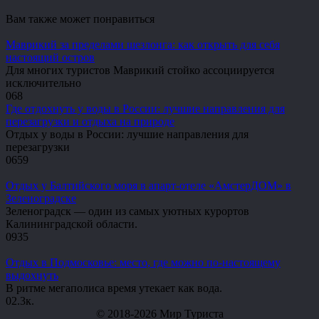
Вам также может понравиться
Маврикий за пределами шезлонга: как открыть для себя
настоящий остров
Для многих туристов Маврикий стойко ассоциируется
исключительно
0
68
Где отдохнуть у воды в России: лучшие направления для
перезагрузки и отдыха на природе
Отдых у воды в России: лучшие направления для
перезагрузки
0
659
Отдых у Балтийского моря в апарт-отеле «АмстерДОМ» в
Зеленоградске
Зеленоградск — один из самых уютных курортов
Калининградской области.
0
935
Отдых в Подмосковье: место, где можно по-настоящему
выдохнуть
В ритме мегаполиса время утекает как вода.
0
2.3к.
© 2018-2026 Мир Туриста