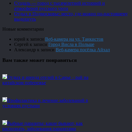
Суздаль — город с тысячелетней историей и
атмосферой русского уюта
Отдых в Подмосковье: место, где можно по-настоящему
выдохнуть
Новые комментарии
юрий
к записи
Веб-камера на ул. Танкистов
Сергей
к записи
Город Висла в Польше
Александр
к записи
Веб-камера посёлка Айхал
Вам также может понравиться
Отдых и аренда отелей в Санье – рай на
китайском побережье
Профилактика и лечение заболеваний в
условиях пустыни
Рыбные паразиты: какие бывают, как
распознать, заболевания паразитами