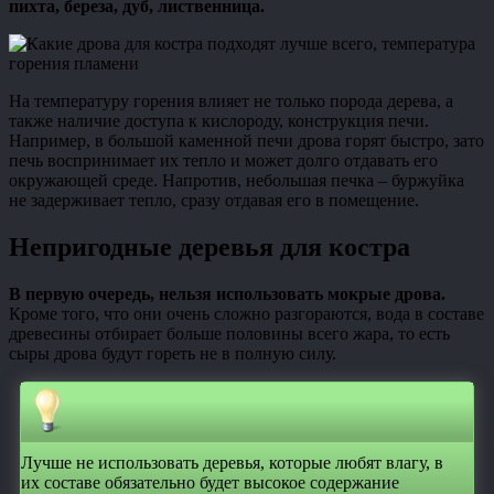
пихта, береза, дуб, лиственница.
На температуру горения влияет не только порода дерева, а
также наличие доступа к кислороду, конструкция печи.
Например, в большой каменной печи дрова горят быстро, зато
печь воспринимает их тепло и может долго отдавать его
окружающей среде. Напротив, небольшая печка – буржуйка
не задерживает тепло, сразу отдавая его в помещение.
Непригодные деревья для костра
В первую очередь, нельзя использовать мокрые дрова.
Кроме того, что они очень сложно разгораются, вода в составе
древесины отбирает больше половины всего жара, то есть
сыры дрова будут гореть не в полную силу.
Лучше не использовать деревья, которые любят влагу, в
их составе обязательно будет высокое содержание