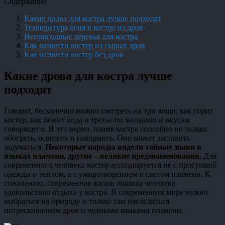
Содержание
Какие дрова для костра лучше подходят
Температура огня в костре из дров
Непригодные деревья для костра
Как развести костер из сырых дров
Как развести костер без дров
Какие дрова для костра лучше
подходят
Говорят, бесконечно можно смотреть на три вещи: как горит
костер, как бежит вода и третье по желанию и вкусам
говорящего. И это верно. пламя костра способно не только
обогреть, осветить и накормить. Оно может заставить
задуматься.
Некоторые народы видели тайные знаки в
языках пламени, другие – великие предзнаменования.
Для
современного человека костер ассоциируется не с просушкой
одежды и теплом, а с умиротворением и светом пламени. К
сожалению, современная жизнь лишила человека
удовольствия отдыха у костра. В современном мире нужно
выбраться на природу и только там насладиться
потрескиванием дров и чудными языками пламени.