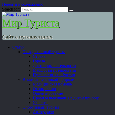
Перейти к содержанию
Search for:
Мир Туриста
Сайт о путешествиях
Статьи
Экскурсионный туризм
Страны
Города
Достопримечательности
Маршруты путешествий
Путешествия по России
Выживание в дикой природе
Медицинская помощь
Огонь, тепло
Ориентирование
Правила выживания в дикой природе
Укрытие
Спортивный туризм
Автотуризм