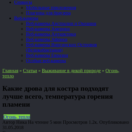
Сервисы
Мобильные приложения
Плагины для браузера
Веб-камеры
Веб-камеры Австралии и Океании
Веб-камеры Америки
Веб-камеры Антарктики
Веб-камеры Африки
Веб-камеры Виргинских Островов
(Великобритания)
Веб-камеры Евразии
Особые веб-камеры
Главная
»
Статьи
»
Выживание в дикой природе
»
Огонь,
тепло
Какие дрова для костра подходят
лучше всего, температура горения
пламени
Огонь, тепло
Автор
Ника
На чтение
5 мин
Просмотров
1.2к.
Опубликовано
31.05.2018