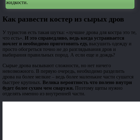
жидкости.
Как развести костер из сырых дров
У туристов есть такая шутка: «лучшие дрова для костра это те,
что есть».
И это справедливо, ведь когда устраивается
ночлег и необходимо приготовить еду,
высушить одежду и
просто обогреться точно не до разглядывания дров и
выбирания правильных пород. А если еще и дождь?
Сырые дрова вызывают сложности, но нет ничего
невозможного. В первую очередь, необходимо разделить
дрова на более мелкие – ведь более маленькие части сушатся
быстрее крупных.
Велика вероятность что полено внутри
будет более сухим чем снаружи.
Поэтому щепы нужно
отделять именно из внутренней части.