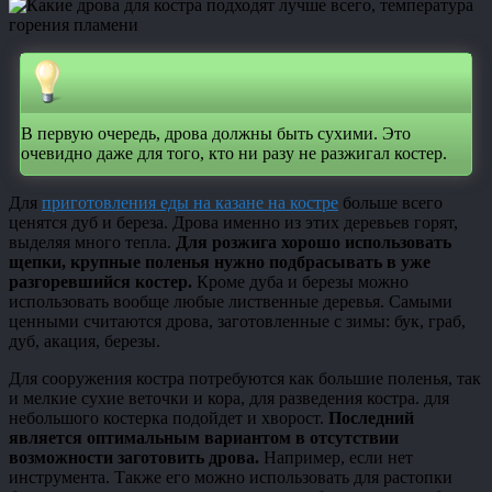
В первую очередь, дрова должны быть сухими. Это
очевидно даже для того, кто ни разу не разжигал костер.
Для
приготовления еды на казане на костре
больше всего
ценятся дуб и береза. Дрова именно из этих деревьев горят,
выделяя много тепла.
Для розжига хорошо использовать
щепки, крупные поленья нужно подбрасывать в уже
разгоревшийся костер.
Кроме дуба и березы можно
использовать вообще любые лиственные деревья. Самыми
ценными считаются дрова, заготовленные с зимы: бук, граб,
дуб, акация, березы.
Для сооружения костра потребуются как большие поленья, так
и мелкие сухие веточки и кора, для разведения костра. для
небольшого костерка подойдет и хворост.
Последний
является оптимальным вариантом в отсутствии
возможности заготовить дрова.
Например, если нет
инструмента. Также его можно использовать для растопки