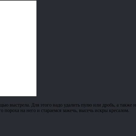
ю выстрела. Для этого надо удалить пулю или дробь, а также не
 пороха на него и стараемся зажечь, высечь искры кресалом.