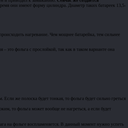
ен и приводил к замыканию.
Сейчас же создается
время они имеют форму цилиндра. Диаметр таких батареек 13,5-
происходить нагревание. Чем мощнее батарейка, тем сильнее
– это фольга с прослойкой, так как в таком варианте она
 Если же полоска будет тонкая, то фольга будет сильно греться
ким, то фольга может вообще не нагреться, а если будет
га на фольге воспламеняется. В данный момент нужно успеть