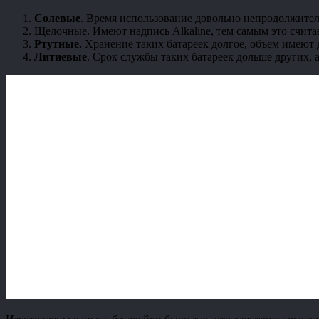
Солевые
. Время использование довольно непродолжител
Щелочные. Имеют надпись Alkaline, тем самым это счита
Ртутные.
Хранение таких батареек долгое, объем имеют
Литиевые
. Срок службы таких батареек дольше других,