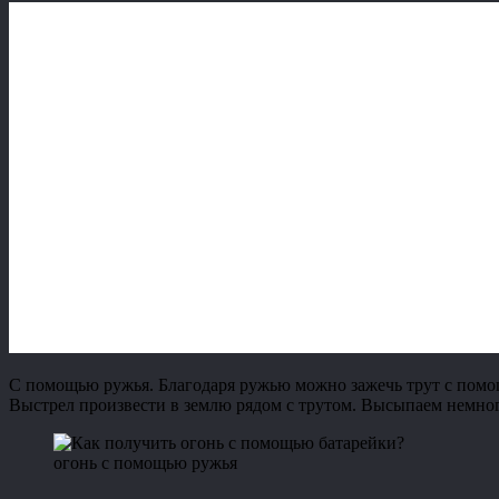
С помощью ружья. Благодаря ружью можно зажечь трут с помощь
Выстрел произвести в землю рядом с трутом. Высыпаем немного
огонь с помощью ружья