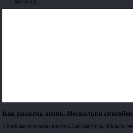
зажечь трут.
Как разжечь огонь. Несколько способов
С помощью использования лупы. Благодаря лупе, биноклю, очк