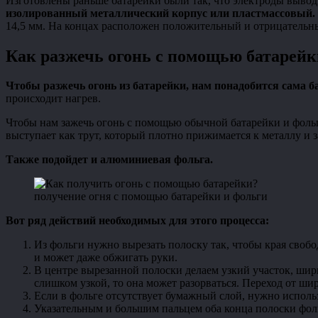
Изготовлены раньше батарейки были так, что электроды вывод
изолированный металлический корпус или пластмассовый.
14,5 мм. На концах расположен положительный и отрицательн
Как разжечь огонь с помощью батарейк
Чтобы разжечь огонь из батарейки, нам понадобится сама б
происходит нагрев.
Чтобы нам зажечь огонь с помощью обычной батарейки и фольги
выступает как трут, который плотно прижимается к металлу и з
Также подойдет и алюминиевая фольга.
получение огня с помощью батарейки и фольги
Вот ряд действий необходимых для этого процесса:
Из фольги нужно вырезать полоску так, чтобы края свобо
и может даже обжигать руки.
В центре вырезанной полоски делаем узкий участок, шири
слишком узкой, то она может разорваться. Переход от ши
Если в фольге отсутствует бумажный слой, нужно использ
Указательным и большим пальцем оба конца полоски фол