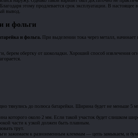
ились наружу. Однако такой вариант был достаточно не практич
Благодаря этому продлевается срок эксплуатации. В настоящее 
ый вывод.
и и фольги
атарейка и фольга.
При выделении тока через металл, начинает 
, берем обертку от шоколадки. Хороший способ извлечения огня 
агорается.
дно тянулись до полюса батарейки. Ширина будет не меньше 5 мм.
на которого около 2 мм. Если такой участок будет слишком широ
рокой части к узкой должен быть плавным.
овать трут.
ьги зажимаем к разноименным клеммам — цепь замыкаем, и бума