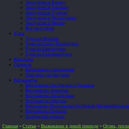
Экскурсии в Крыму
Экскурсии в Таиланд
Экскурсии в Турцию
Экскурсии в Черногорию
Экскурсии в Чехию
Все экскурсии
Туры
Туры из Москвы
Туры из Санкт-Петербурга
Туры из Краснодара
Туры из Екатеринбурга
Контакты
Сервисы
Мобильные приложения
Плагины для браузера
Веб-камеры
Веб-камеры Австралии и Океании
Веб-камеры Америки
Веб-камеры Антарктики
Веб-камеры Африки
Веб-камеры Виргинских Островов (Великобритани
Веб-камеры Евразии
Особые веб-камеры
Главная
»
Статьи
»
Выживание в дикой природе
»
Огонь, тепло