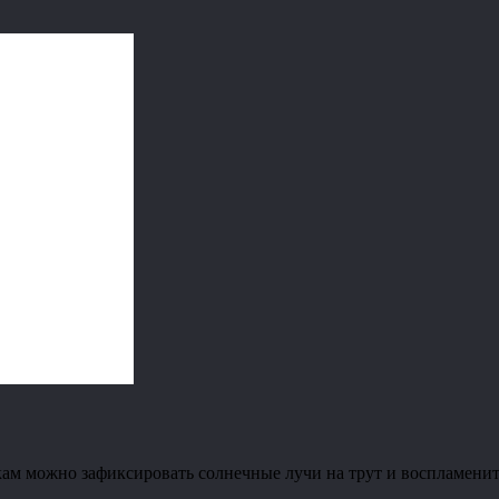
ам можно зафиксировать солнечные лучи на трут и воспламенить