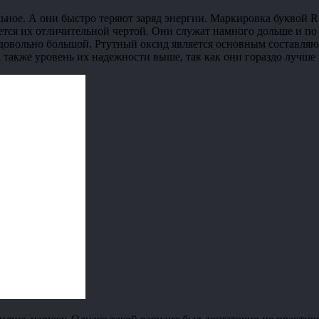
ьное. А они быстро теряют заряд энергии. Маркировка буквой R
ется их отличительной чертой. Они служат намного дольше и по
 довольно большой. Ртутный оксид является основным составля
 а также уровень их надежности выше, так как они гораздо луч