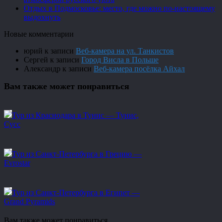
Отдых в Подмосковье: место, где можно по-настоящему
выдохнуть
Новые комментарии
юрий
к записи
Веб-камера на ул. Танкистов
Сергей
к записи
Город Висла в Польше
Александр
к записи
Веб-камера посёлка Айхал
Вам также может понравиться
Тур из Краснодара в Тунис — Тунис,
Сусс
Тур из Санкт-Петербурга в Грецию —
Evrostar
Тур из Санкт-Петербурга в Египет —
Grand Pyramids
Вам также может понравиться