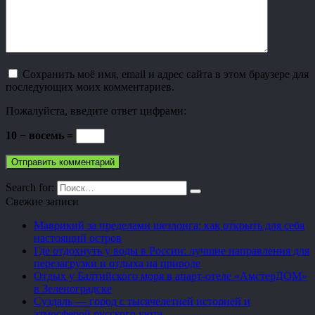
Сохранить моё имя, email и адрес сайта в этом браузере для
последующих моих комментариев.
Пожалуйста, введите ответ цифрами:
10 − восемь =
Search for:
Свежие записи
Маврикий за пределами шезлонга: как открыть для себя
настоящий остров
Где отдохнуть у воды в России: лучшие направления для
перезагрузки и отдыха на природе
Отдых у Балтийского моря в апарт-отеле «АмстерДОМ»
в Зеленоградске
Суздаль — город с тысячелетней историей и
атмосферой русского уюта