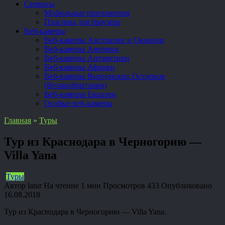
Сервисы
Мобильные приложения
Плагины для браузера
Веб-камеры
Веб-камеры Австралии и Океании
Веб-камеры Америки
Веб-камеры Антарктики
Веб-камеры Африки
Веб-камеры Виргинских Островов
(Великобритания)
Веб-камеры Евразии
Особые веб-камеры
Главная
»
Туры
Тур из Краснодара в Черногорию —
Villa Yana
Туры
Автор
latur
На чтение
1 мин
Просмотров
433
Опубликовано
16.08.2018
Тур из Краснодара в Черногорию — Villa Yana.