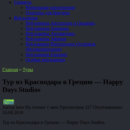
Сервисы
Мобильные приложения
Плагины для браузера
Веб-камеры
Веб-камеры Австралии и Океании
Веб-камеры Америки
Веб-камеры Антарктики
Веб-камеры Африки
Веб-камеры Виргинских Островов
(Великобритания)
Веб-камеры Евразии
Особые веб-камеры
Главная
»
Туры
Тур из Краснодара в Грецию — Happy
Days Studios
Туры
Автор
latur
На чтение
1 мин
Просмотров
327
Опубликовано
16.08.2018
Тур из Краснодара в Грецию — Happy Days Studios.