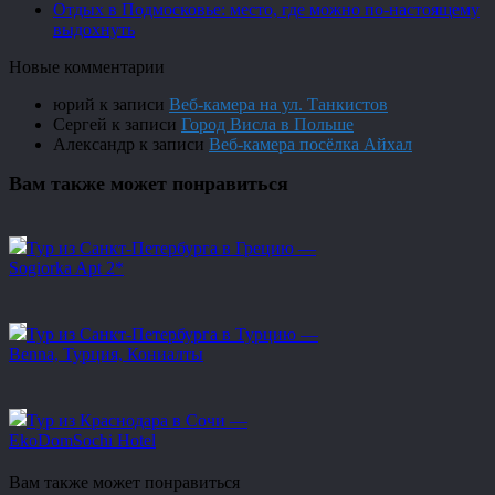
Отдых в Подмосковье: место, где можно по-настоящему
выдохнуть
Новые комментарии
юрий
к записи
Веб-камера на ул. Танкистов
Сергей
к записи
Город Висла в Польше
Александр
к записи
Веб-камера посёлка Айхал
Вам также может понравиться
Тур из Санкт-Петербурга в Грецию —
Sogiorka Apt 2*
Тур из Санкт-Петербурга в Турцию —
Benna, Турция, Кониалты
Тур из Краснодара в Сочи —
EkoDomSochi Hotel
Вам также может понравиться