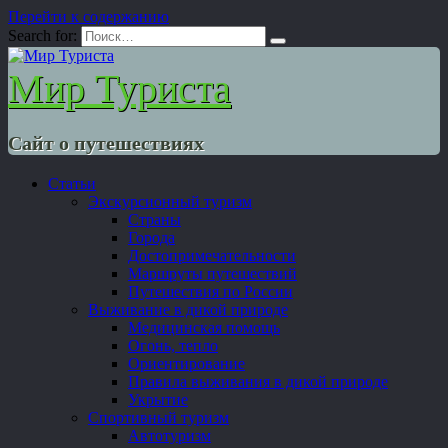
Перейти к содержанию
Search for:
Мир Туриста
Сайт о путешествиях
Статьи
Экскурсионный туризм
Страны
Города
Достопримечательности
Маршруты путешествий
Путешествия по России
Выживание в дикой природе
Медицинская помощь
Огонь, тепло
Ориентирование
Правила выживания в дикой природе
Укрытие
Спортивный туризм
Автотуризм