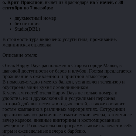
о. Крит-Ираклион
, вылет из Краснодара
на 7 ночей,
с 30
сентября по 7 октября:
двухместный номер
без питания
Studio(DBL)
В стоимость тура включено: услуги гида, проживание,
медицинская страховка.
Описание отеля:
Отель Happy Days расположен в Старом городе Мальи, в
шаговой доступности от баров и клубов. Гостям предлагается
проживание в оживленной и приятной атмосфере.
В номерах-студио имеется балкон, установлен телевизор и
обустроена мини-кухня с холодильником.
К услугам гостей отеля Happy Days не только номера и
удобства, но и дружелюбный и услужливый персонал,
который добавит веселья в отдых гостей, а также составит
гостям компанию в различных мероприятиях. Сотрудники
организовывают различные тематические вечера, в том числе
вечер караоке, дневные викторины и костюмированные
вечеринки. Развлекательная программа также включает в себя
игры и еженедельные вечера с барбекю.