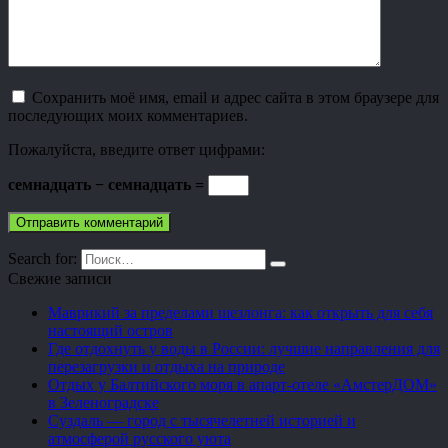
Сохранить моё имя, email и адрес сайта в этом браузере для
последующих моих комментариев.
Пожалуйста, введите ответ цифрами:
семнадцать − семнадцать =
Search for:
Свежие записи
Маврикий за пределами шезлонга: как открыть для себя
настоящий остров
Где отдохнуть у воды в России: лучшие направления для
перезагрузки и отдыха на природе
Отдых у Балтийского моря в апарт-отеле «АмстерДОМ»
в Зеленоградске
Суздаль — город с тысячелетней историей и
атмосферой русского уюта