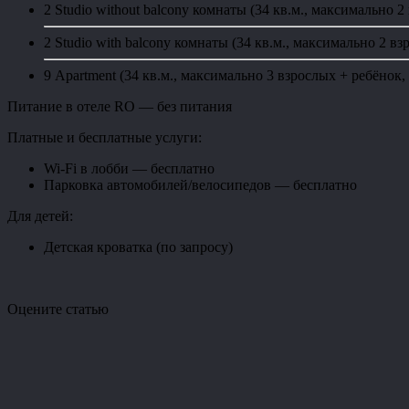
2 Studio without balcony комнаты (34 кв.м., максимально 2
2 Studio with balcony комнаты (34 кв.м., максимально 2 в
9 Apartment (34 кв.м., максимально 3 взрослых + ребёнок,
Питание в отеле RO — без питания
Платные и бесплатные услуги:
Wi-Fi в лобби — бесплатно
Парковка автомобилей/велосипедов — бесплатно
Для детей:
Детская кроватка (по запросу)
Оцените статью