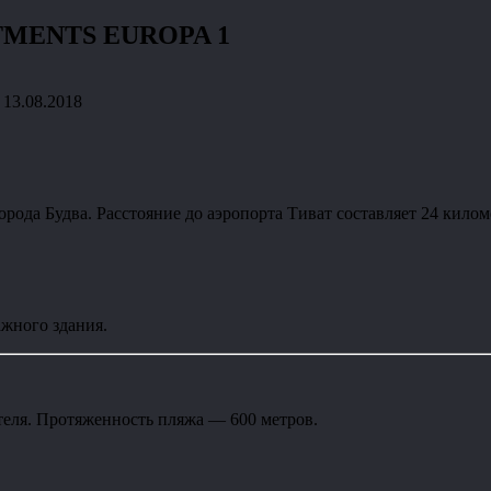
RTMENTS EUROPA 1
13.08.2018
орода Будва. Расстояние до аэропорта Тиват составляет 24 килом
ажного здания.
еля. Протяженность пляжа — 600 метров.