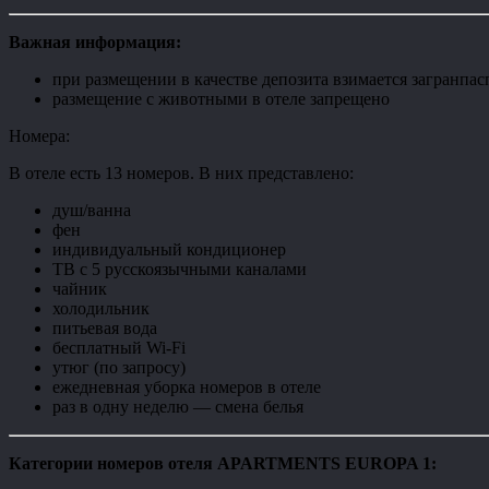
Важная информация:
при размещении в качестве депозита взимается загранпас
размещение с животными в отеле запрещено
Номера:
В отеле есть 13 номеров. В них представлено:
душ/ванна
фен
индивидуальный кондиционер
ТВ с 5 русскоязычными каналами
чайник
холодильник
питьевая вода
бесплатный Wi-Fi
утюг (по запросу)
ежедневная уборка номеров в отеле
раз в одну неделю — смена белья
Категории номеров отеля
APARTMENTS EUROPA 1
: