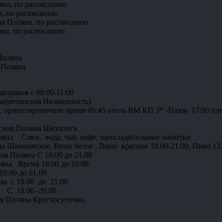
ляна, по расписанию
а, по расписанию
ная Поляна, по расписанию
яна, по расписанию
Поляна
 Поляна
втраков с 08:00-11:00
Имеретинская Низменность)
но, ориентировочное время 09:45 отель BM КП 3* -Пляж- 17:00 
асная Поляна Шезлонги
оляна Соки, вода, чай, кофе, прохладительные напитки
а Шампанское, Вино белое , Вино красное 18.00-21.00, Пиво 13.
ая Поляна С 10.00 до 21.00
ляна Время 18:00 до 19:00
19.00 до 01.00
на с 19.00 до 21.00
а С 18.00 -20.00
ая Поляна Круглосуточно.