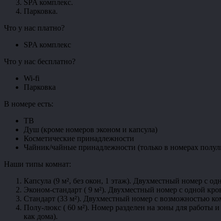
SPA комплекс.
Парковка.
Что у нас платно?
SPA комплекс
Что у нас бесплатно?
Wi-fi
Парковка
В номере есть:
ТВ
Душ (кроме номеров эконом и капсула)
Косметические принадлежности
Чайник/чайные принадлежности (только в номерах полул
Наши типы комнат:
Капсула (9 м², без окон, 1 этаж). Двухместный номер с о
Эконом-стандарт ( 9 м²). Двухместный номер с одной кро
Стандарт (33 м²). Двухместный номер с возможностью ко
Полу-люкс ( 60 м²). Номер разделен на зоны для работы 
как дома).