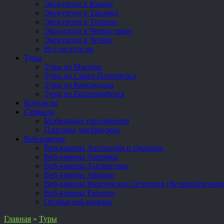
Экскурсии в Крыму
Экскурсии в Таиланд
Экскурсии в Турцию
Экскурсии в Черногорию
Экскурсии в Чехию
Все экскурсии
Туры
Туры из Москвы
Туры из Санкт-Петербурга
Туры из Краснодара
Туры из Екатеринбурга
Контакты
Сервисы
Мобильные приложения
Плагины для браузера
Веб-камеры
Веб-камеры Австралии и Океании
Веб-камеры Америки
Веб-камеры Антарктики
Веб-камеры Африки
Веб-камеры Виргинских Островов (Великобритани
Веб-камеры Евразии
Особые веб-камеры
Главная
»
Туры