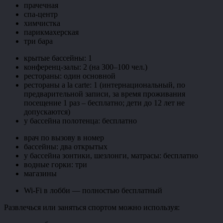
прачечная
спа-центр
химчистка
парикмахерская
три бара
крытые бассейны: 1
конференц-залы: 2 (на 300–100 чел.)
рестораны: один основной
рестораны a la carte: 1 (интернациональный, по
предварительной записи, за время проживания
посещение 1 раз – бесплатно; дети до 12 лет не
допускаются)
у бассейна полотенца: бесплатно
врач по вызову в номер
бассейны: два открытых
у бассейна зонтики, шезлонги, матрасы: бесплатно
водные горки: три
магазины
Wi-Fi в лобби — полностью бесплатный
Развлечься или заняться спортом можно используя: