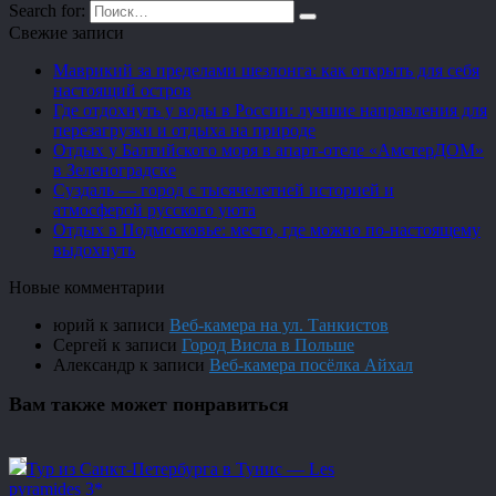
Search for:
Свежие записи
Маврикий за пределами шезлонга: как открыть для себя
настоящий остров
Где отдохнуть у воды в России: лучшие направления для
перезагрузки и отдыха на природе
Отдых у Балтийского моря в апарт-отеле «АмстерДОМ»
в Зеленоградске
Суздаль — город с тысячелетней историей и
атмосферой русского уюта
Отдых в Подмосковье: место, где можно по-настоящему
выдохнуть
Новые комментарии
юрий
к записи
Веб-камера на ул. Танкистов
Сергей
к записи
Город Висла в Польше
Александр
к записи
Веб-камера посёлка Айхал
Вам также может понравиться
Тур из Санкт-Петербурга в Тунис — Les
pyramides 3*