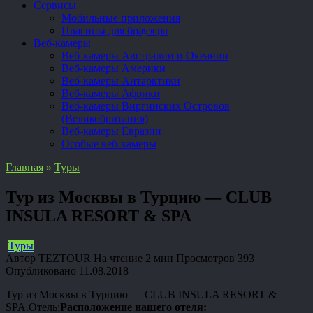
Сервисы
Мобильные приложения
Плагины для браузера
Веб-камеры
Веб-камеры Австралии и Океании
Веб-камеры Америки
Веб-камеры Антарктики
Веб-камеры Африки
Веб-камеры Виргинских Островов
(Великобритания)
Веб-камеры Евразии
Особые веб-камеры
Главная
»
Туры
Тур из Москвы в Турцию — CLUB
INSULA RESORT & SPA
Туры
Автор
TEZTOUR
На чтение
2 мин
Просмотров
393
Опубликовано
11.08.2018
Тур из Москвы в Турцию — CLUB INSULA RESORT &
SPA.Отель:
Расположение нашего отеля: