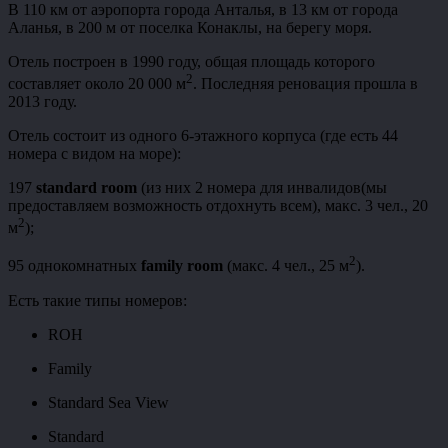
В 110 км от аэропорта города Анталья, в 13 км от города
Аланья, в 200 м от поселка Конаклы, на берегу моря.
Отель построен в 1990 году, общая площадь которого
2
составляет около 20 000 м
. Последняя реновация прошла в
2013 году.
Отель состоит из одного 6-этажного корпуса (где есть 44
номера с видом на море):
197
standard room
(из них 2 номера для инвалидов(мы
предоставляем возможность отдохнуть всем), макс. 3 чел., 20
2
м
);
2
95 однокомнатных
family room
(макс. 4 чел., 25 м
).
Есть такие типы номеров:
ROH
Family
Standard Sea View
Standard