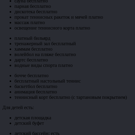
сауна бесплатно
парная бесплатно
дискотека бесплатно
прокат теннисных ракеток и мячей платно
массаж платно
освещение теннисного корта платно
платный бильярд
тренажерный зал бесплатный
хаммам бесплатно
волейбол на пляже бесплатно
дартс бесплатно
водные виды спорта платно
бочче бесплатно
бесплатный настольный теннис
баскетбол бесплатно
анимация бесплатно
теннисный корт бесплатно (с тартановым покрытием)
Для детей есть:
детская площадка
детский буфет
детский бассейн: есть