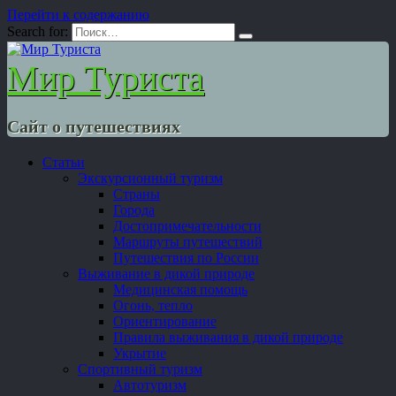
Перейти к содержанию
Search for:
Мир Туриста
Сайт о путешествиях
Статьи
Экскурсионный туризм
Страны
Города
Достопримечательности
Маршруты путешествий
Путешествия по России
Выживание в дикой природе
Медицинская помощь
Огонь, тепло
Ориентирование
Правила выживания в дикой природе
Укрытие
Спортивный туризм
Автотуризм