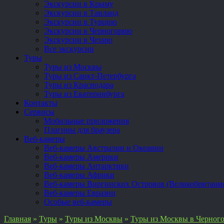
Экскурсии в Крыму
Экскурсии в Таиланд
Экскурсии в Турцию
Экскурсии в Черногорию
Экскурсии в Чехию
Все экскурсии
Туры
Туры из Москвы
Туры из Санкт-Петербурга
Туры из Краснодара
Туры из Екатеринбурга
Контакты
Сервисы
Мобильные приложения
Плагины для браузера
Веб-камеры
Веб-камеры Австралии и Океании
Веб-камеры Америки
Веб-камеры Антарктики
Веб-камеры Африки
Веб-камеры Виргинских Островов (Великобритани
Веб-камеры Евразии
Особые веб-камеры
Главная
»
Туры
»
Туры из Москвы
»
Туры из Москвы в Черног