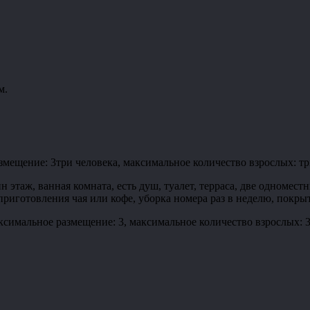
м.
ение: 3три человека, максимальное количество взрослых: три ч
 этаж, ванная комната, есть душ, туалет, терраса, две одномест
приготовления чая или кофе, уборка номера раз в неделю, покры
ьное размещение: 3, максимальное количество взрослых: 3, м