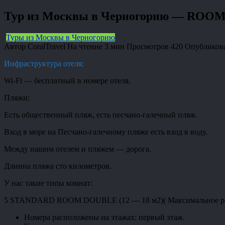
Тур из Москвы в Черногорию — ROO
Туры из Москвы в Черногорию
Автор
CoralTravel
На чтение
3 мин
Просмотров
420
Опубликов
Инфраструктура отеля:
Wi-Fi — бесплатный в номере отеля.
Пляжи:
Есть общественный пляж, есть песчано-галечный пляж.
Вход в море на Песчано-галечному пляже есть вход в воду.
Между нашим отелем и пляжем — дорога.
Длинна пляжа сто километров.
У нас такие типы комнат:
5 STANDARD ROOM DOUBLE (12 — 18 м2)( Максимальное размеще
Номера расположены на этажах: первый этаж.