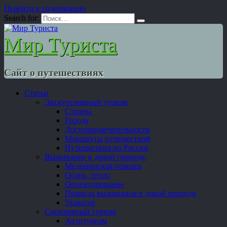
Перейти к содержанию
Search for:
Мир Туриста
Сайт о путешествиях
Статьи
Экскурсионный туризм
Страны
Города
Достопримечательности
Маршруты путешествий
Путешествия по России
Выживание в дикой природе
Медицинская помощь
Огонь, тепло
Ориентирование
Правила выживания в дикой природе
Укрытие
Спортивный туризм
Автотуризм