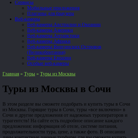
Сервисы
Мобильные приложения
Плагины для браузера
Веб-камеры
Веб-камеры Австралии и Океании
Веб-камеры Америки
Веб-камеры Антарктики
Веб-камеры Африки
Веб-камеры Виргинских Островов
(Великобритания)
Веб-камеры Евразии
Особые веб-камеры
Главная
»
Туры
»
Туры из Москвы
Туры из Москвы в Сочи
В этом разделе вы сможете подобрать и купить туры в Сочи
из Москвы. Горящие туры в Сочи, туры «все включено» в
Сочи и другие предложения от надежных туроператоров и
турагентств! На сайте есть подробное описание каждого
предложения: информация об отеле, системе питания,
продолжительности тура, цене, а также фото. В описании
даны контактные данные турфирм, где вы сможете купить