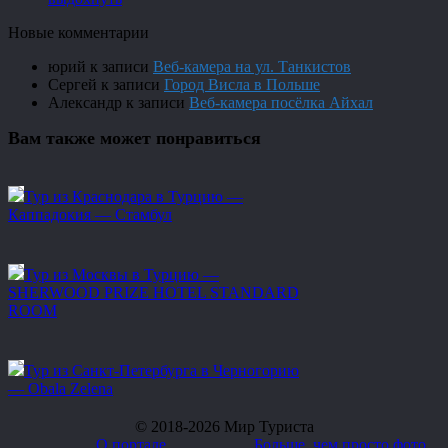
Новые комментарии
юрий
к записи
Веб-камера на ул. Танкистов
Сергей
к записи
Город Висла в Польше
Александр
к записи
Веб-камера посёлка Айхал
Вам также может понравиться
Тур из Краснодара в Турцию —
Каппадокия — Стамбул
Тур из Москвы в Турцию —
SHERWOOD PRIZE HOTEL STANDARD
ROOM
Тур из Санкт-Петербурга в Черногорию
— Obala Zelena
© 2018-2026 Мир Туриста
О портале
Больше, чем просто фото