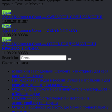
туры в Сочи из Москвы.
Туры
Тур из Москвы в Сочи — SWISSOTEL СОЧИ КАМЕЛИЯ
13.08.2018
1
387
Туры
Тур из Москвы в Сочи — ZELYENYY GAY
11.08.2018
0
384
Туры
Тур из Москвы в Сочи — ОТЕЛЬ БРИДЖ МАУНТИН
КРАСНАЯ ПОЛЯНА
11.08.2018
0
358
Search for:
Свежие записи
Маврикий за пределами шезлонга: как открыть для себя
настоящий остров
Где отдохнуть у воды в России: лучшие направления для
перезагрузки и отдыха на природе
Отдых у Балтийского моря в апарт-отеле «АмстерДОМ»
в Зеленоградске
Суздаль — город с тысячелетней историей и
атмосферой русского уюта
Отдых в Подмосковье: место, где можно по-настоящему
выдохнуть