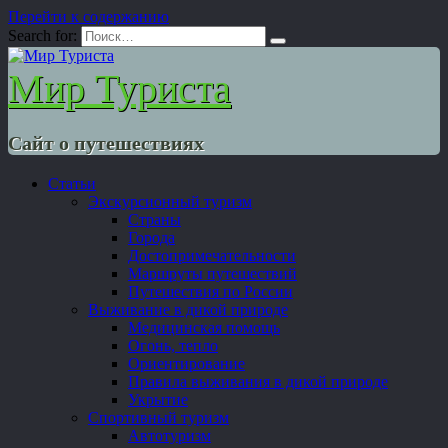
Перейти к содержанию
Search for:
Мир Туриста
Сайт о путешествиях
Статьи
Экскурсионный туризм
Страны
Города
Достопримечательности
Маршруты путешествий
Путешествия по России
Выживание в дикой природе
Медицинская помощь
Огонь, тепло
Ориентирование
Правила выживания в дикой природе
Укрытие
Спортивный туризм
Автотуризм