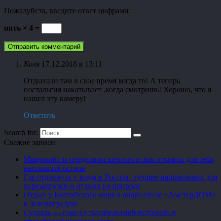
Пожалуйста, введите ответ цифрами:
пять × 4 =
Коля
17.12.2018 в 13:11
Отдыхали там в свое время когда то! А теперь
ностальгия накатывает ,когда смотришь! Хорошо, что я
нашел эту камеру!
Ответить
Search for:
Свежие записи
Маврикий за пределами шезлонга: как открыть для себя
настоящий остров
Где отдохнуть у воды в России: лучшие направления для
перезагрузки и отдыха на природе
Отдых у Балтийского моря в апарт-отеле «АмстерДОМ»
в Зеленоградске
Суздаль — город с тысячелетней историей и