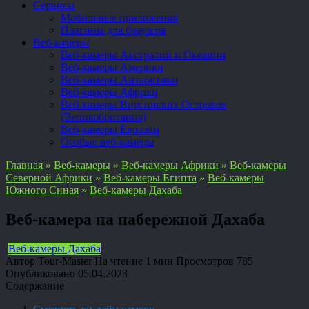
Сервисы
Мобильные приложения
Плагины для браузера
Веб-камеры
Веб-камеры Австралии и Океании
Веб-камеры Америки
Веб-камеры Антарктики
Веб-камеры Африки
Веб-камеры Виргинских Островов
(Великобритания)
Веб-камеры Евразии
Особые веб-камеры
Главная
»
Веб-камеры
»
Веб-камеры Африки
»
Веб-камеры
Северной Африки
»
Веб-камеры Египта
»
Веб-камеры
Южного Синая
»
Веб-камеры Дахаба
Веб-камера на набережной Дахаба
Веб-камеры Дахаба
Автор
Tour-Master
На чтение
1 мин
Просмотров
785
Опубликовано
05.04.2023
Содержание