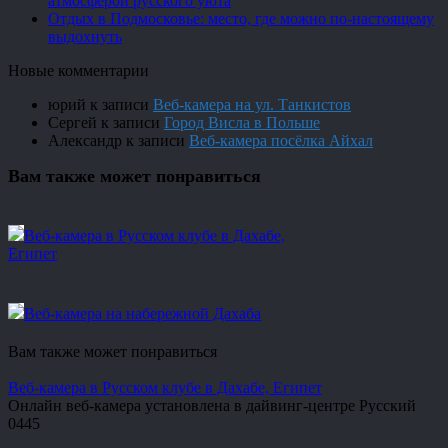
атмосферой русского уюта
Отдых в Подмосковье: место, где можно по-настоящему
выдохнуть
Новые комментарии
юрий
к записи
Веб-камера на ул. Танкистов
Сергей
к записи
Город Висла в Польше
Александр
к записи
Веб-камера посёлка Айхал
Вам также может понравиться
Веб-камера в Русском клубе в Дахабе,
Египет
Веб-камера на набережной Дахаба
Вам также может понравиться
Веб-камера в Русском клубе в Дахабе, Египет
Онлайн веб-камера установлена в дайвинг-центре Русский
0
445