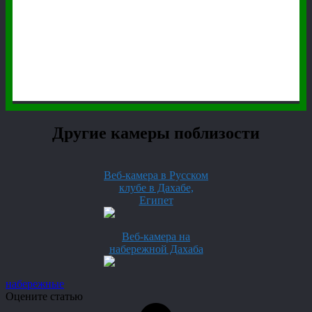
Другие камеры поблизости
Веб-камера в Русском
клубе в Дахабе,
Египет
Веб-камера на
набережной Дахаба
набережные
Оцените статью