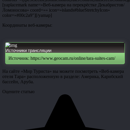
[yaplacemark name=»Веб-камера на перекрёстке Декабристов/
Ломоносова» coord=»» icon=»islands#blueStretchyIcon»
color=»#00c2a9″][/yamap]
Координаты веб-камеры:
Источники трансляции
Источник: https://www.geocam.ru/online/tara-suites-cam/
На сайте «Мир Туриста» вы можете посмотреть «Веб-камера
отеля Тара» расположенную в разделе: Америка, Карибский
бассейн, Аруба.
Оцените статью