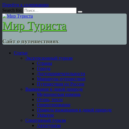
Перейти к содержанию
Search for:
Мир Туриста
Сайт о путешествиях
Статьи
Экскурсионный туризм
Страны
Города
Достопримечательности
Маршруты путешествий
Путешествия по России
Выживание в дикой природе
Медицинская помощь
Огонь, тепло
Ориентирование
Правила выживания в дикой природе
Укрытие
Спортивный туризм
Автотуризм