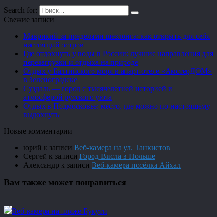
Search for:
Свежие записи
Маврикий за пределами шезлонга: как открыть для себя
настоящий остров
Где отдохнуть у воды в России: лучшие направления для
перезагрузки и отдыха на природе
Отдых у Балтийского моря в апарт-отеле «АмстерДОМ»
в Зеленоградске
Суздаль — город с тысячелетней историей и
атмосферой русского уюта
Отдых в Подмосковье: место, где можно по-настоящему
выдохнуть
Новые комментарии
юрий
к записи
Веб-камера на ул. Танкистов
Сергей
к записи
Город Висла в Польше
Александр
к записи
Веб-камера посёлка Айхал
Вам также может понравиться
Веб-камера на пляже Букути