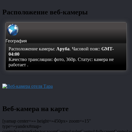
Расположение веб-камеры
География
Расположение камеры:
Аруба
. Часовой пояс:
GMT-
04:00
Качество трансляции: фото, 360p. Статус:
камера не
работает
.
Веб-камера на карте
[yamap center=»» height=»450px» zoom=»15″
type=»yandex#map»
controls=»typeSelector;zoomControl;rulerControl;fullscreenControl;g