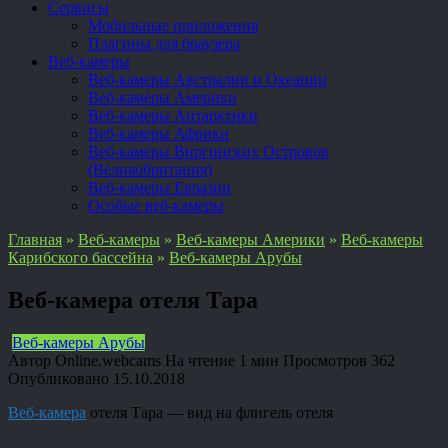
Сервисы
Мобильные приложения
Плагины для браузера
Веб-камеры
Веб-камеры Австралии и Океании
Веб-камеры Америки
Веб-камеры Антарктики
Веб-камеры Африки
Веб-камеры Виргинских Островов
(Великобритания)
Веб-камеры Евразии
Особые веб-камеры
Главная
»
Веб-камеры
»
Веб-камеры Америки
»
Веб-камеры
Карибского бассейна
»
Веб-камеры Арубы
Веб-камера отеля Тара
Веб-камеры Арубы
Автор
Online.webcams
На чтение
1 мин
Просмотров
362
Опубликовано
15.10.2018
Веб-камера
отеля Тара — вид на флигель отеля