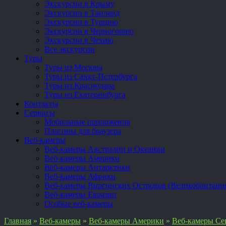
Экскурсии в Крыму
Экскурсии в Таиланд
Экскурсии в Турцию
Экскурсии в Черногорию
Экскурсии в Чехию
Все экскурсии
Туры
Туры из Москвы
Туры из Санкт-Петербурга
Туры из Краснодара
Туры из Екатеринбурга
Контакты
Сервисы
Мобильные приложения
Плагины для браузера
Веб-камеры
Веб-камеры Австралии и Океании
Веб-камеры Америки
Веб-камеры Антарктики
Веб-камеры Африки
Веб-камеры Виргинских Островов (Великобритани
Веб-камеры Евразии
Особые веб-камеры
Главная
»
Веб-камеры
»
Веб-камеры Америки
»
Веб-камеры Се