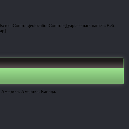
lscreenControl;geolocationControl»][yaplacemark name=»Веб-
ap]
 Америка, Америка, Канада.