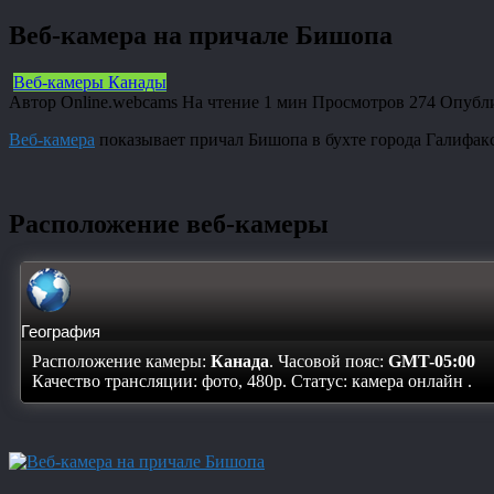
Веб-камера на причале Бишопа
Веб-камеры Канады
Автор
Online.webcams
На чтение
1 мин
Просмотров
274
Опубл
Веб-камера
показывает причал Бишопа в бухте города Галифакс
Расположение веб-камеры
География
Расположение камеры:
Канада
. Часовой пояс:
GMT-05:00
Качество трансляции: фото, 480p. Статус:
камера онлайн
.