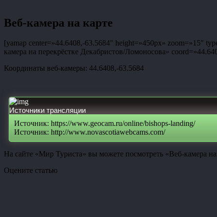
Веб-камера на карте
[yamap center=»44.6408,-63.5684″ height=»450px» zoom=»15″ type=
камера на перекрёстке Декабристов/Ломоносова» coord=»44.6408,
Координаты веб-камеры: 44.6408,-63.5684
Источники трансляции
Источник: https://www.geocam.ru/online/bishops-landing/
Источник: http://www.novascotiawebcams.com/
На сайте «Мир Туриста» вы можете посмотреть «Веб-камера на
Оцените статью