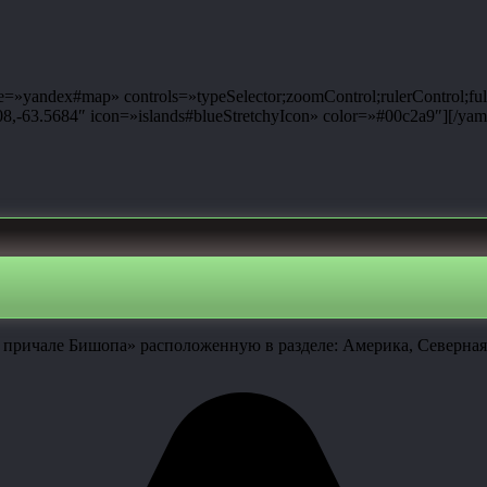
»yandex#map» controls=»typeSelector;zoomControl;rulerControl;ful
-63.5684″ icon=»islands#blueStretchyIcon» color=»#00c2a9″][/yam
 причале Бишопа» расположенную в разделе: Америка, Северная