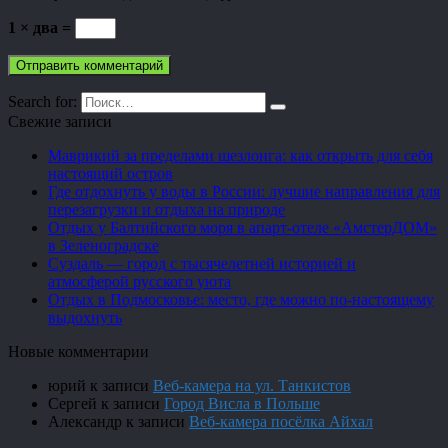
1 × два =
Search for:
Свежие записи
Маврикий за пределами шезлонга: как открыть для себя
настоящий остров
Где отдохнуть у воды в России: лучшие направления для
перезагрузки и отдыха на природе
Отдых у Балтийского моря в апарт-отеле «АмстерДОМ»
в Зеленоградске
Суздаль — город с тысячелетней историей и
атмосферой русского уюта
Отдых в Подмосковье: место, где можно по-настоящему
выдохнуть
Новые комментарии
юрий
к записи
Веб-камера на ул. Танкистов
Сергей
к записи
Город Висла в Польше
Александр
к записи
Веб-камера посёлка Айхал