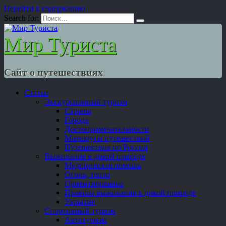
Перейти к содержанию
Search for:
Мир Туриста
Сайт о путешествиях
Статьи
Экскурсионный туризм
Страны
Города
Достопримечательности
Маршруты путешествий
Путешествия по России
Выживание в дикой природе
Медицинская помощь
Огонь, тепло
Ориентирование
Правила выживания в дикой природе
Укрытие
Спортивный туризм
Автотуризм