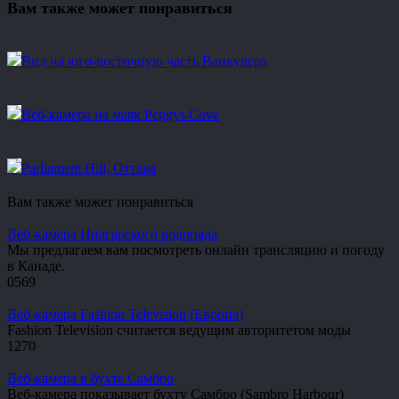
Вам также может понравиться
Вид на юго-восточную часть Ванкувера
Веб-камера на маяк Peggys Cove
Parliament Hill, Оттава
Вам также может понравиться
Веб-камера Ниагарского водопада
Мы предлагаем вам посмотреть онлайн трансляцию и погоду
в Канаде.
0
569
Веб-камера Fashion Television (Европа)
Fashion Television считается ведущим авторитетом моды
1
270
Веб-камера в бухте Самбро
Веб-камера показывает бухту Самбро (Sambro Harbour)