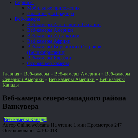
Сервисы
Мобильные приложения
Плагины для браузера
Веб-камеры
Веб-камеры Австралии и Океании
Веб-камеры Америки
Веб-камеры Антарктики
Веб-камеры Африки
Веб-камеры Виргинских Островов
(Великобритания)
Веб-камеры Евразии
Особые веб-камеры
Главная
»
Веб-камеры
»
Веб-камеры Америки
»
Веб-камеры
Северной Америки
»
Веб-камеры Америки
»
Веб-камеры
Канады
Веб-камера северо-западного района
Ванкувера
Веб-камеры Канады
Автор
Online.webcams
На чтение
1 мин
Просмотров
247
Опубликовано
14.10.2018