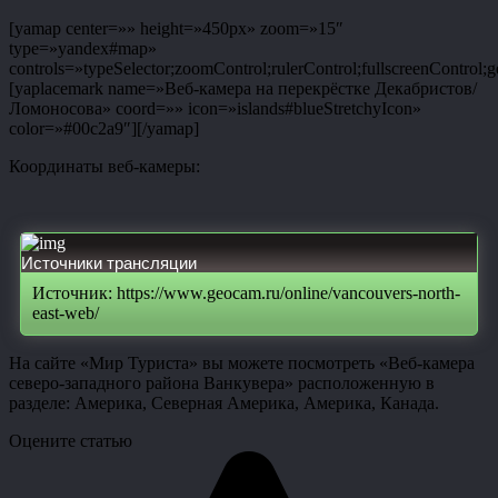
[yamap center=»» height=»450px» zoom=»15″
type=»yandex#map»
controls=»typeSelector;zoomControl;rulerControl;fullscreenControl;g
[yaplacemark name=»Веб-камера на перекрёстке Декабристов/
Ломоносова» coord=»» icon=»islands#blueStretchyIcon»
color=»#00c2a9″][/yamap]
Координаты веб-камеры:
Источники трансляции
Источник: https://www.geocam.ru/online/vancouvers-north-
east-web/
На сайте «Мир Туриста» вы можете посмотреть «Веб-камера
северо-западного района Ванкувера» расположенную в
разделе: Америка, Северная Америка, Америка, Канада.
Оцените статью