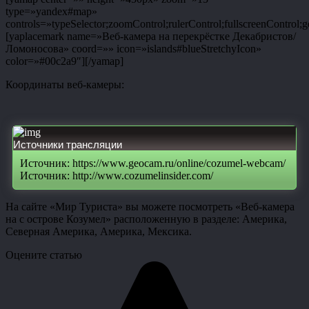
type=»yandex#map»
controls=»typeSelector;zoomControl;rulerControl;fullscreenControl;g
[yaplacemark name=»Веб-камера на перекрёстке Декабристов/
Ломоносова» coord=»» icon=»islands#blueStretchyIcon»
color=»#00c2a9″][/yamap]
Координаты веб-камеры:
Источники трансляции
Источник: https://www.geocam.ru/online/cozumel-webcam/
Источник: http://www.cozumelinsider.com/
На сайте «Мир Туриста» вы можете посмотреть «Веб-камера
на с острове Козумел» расположенную в разделе: Америка,
Северная Америка, Америка, Мексика.
Оцените статью