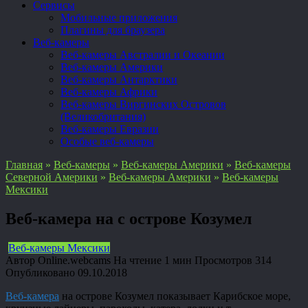
Сервисы
Мобильные приложения
Плагины для браузера
Веб-камеры
Веб-камеры Австралии и Океании
Веб-камеры Америки
Веб-камеры Антарктики
Веб-камеры Африки
Веб-камеры Виргинских Островов
(Великобритания)
Веб-камеры Евразии
Особые веб-камеры
Главная
»
Веб-камеры
»
Веб-камеры Америки
»
Веб-камеры
Северной Америки
»
Веб-камеры Америки
»
Веб-камеры
Мексики
Веб-камера на с острове Козумел
Веб-камеры Мексики
Автор
Online.webcams
На чтение
1 мин
Просмотров
314
Опубликовано
09.10.2018
Веб-камера
на острове Козумел показывает Карибское море,