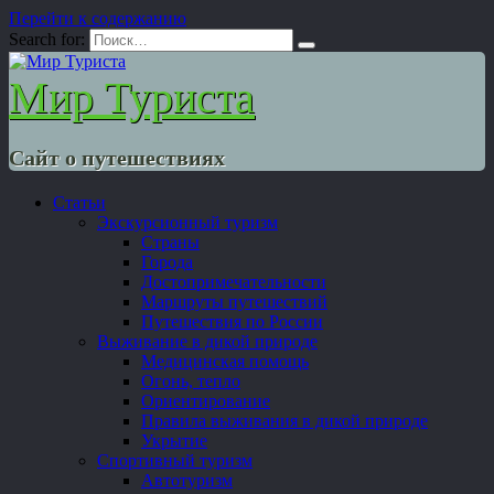
Перейти к содержанию
Search for:
Мир Туриста
Сайт о путешествиях
Статьи
Экскурсионный туризм
Страны
Города
Достопримечательности
Маршруты путешествий
Путешествия по России
Выживание в дикой природе
Медицинская помощь
Огонь, тепло
Ориентирование
Правила выживания в дикой природе
Укрытие
Спортивный туризм
Автотуризм