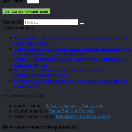
два + два =
Search for:
Свежие записи
Маврикий за пределами шезлонга: как открыть для себя
настоящий остров
Где отдохнуть у воды в России: лучшие направления для
перезагрузки и отдыха на природе
Отдых у Балтийского моря в апарт-отеле «АмстерДОМ»
в Зеленоградске
Суздаль — город с тысячелетней историей и
атмосферой русского уюта
Отдых в Подмосковье: место, где можно по-настоящему
выдохнуть
Новые комментарии
юрий
к записи
Веб-камера на ул. Танкистов
Сергей
к записи
Город Висла в Польше
Александр
к записи
Веб-камера посёлка Айхал
Вам также может понравиться