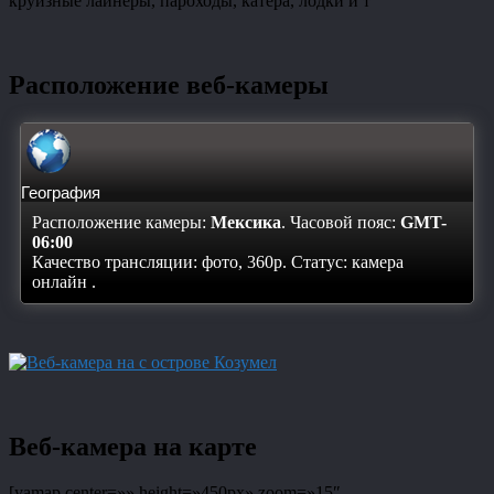
круизные лайнеры, пароходы, катера, лодки и т
Расположение веб-камеры
География
Расположение камеры:
Мексика
. Часовой пояс:
GMT-
06:00
Качество трансляции: фото, 360p. Статус:
камера
онлайн
.
Веб-камера на карте
[yamap center=»» height=»450px» zoom=»15″