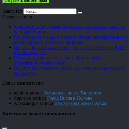
Search for:
Свежие записи
Маврикий за пределами шезлонга: как открыть для себя
настоящий остров
Где отдохнуть у воды в России: лучшие направления для
перезагрузки и отдыха на природе
Отдых у Балтийского моря в апарт-отеле «АмстерДОМ»
в Зеленоградске
Суздаль — город с тысячелетней историей и
атмосферой русского уюта
Отдых в Подмосковье: место, где можно по-настоящему
выдохнуть
Новые комментарии
юрий
к записи
Веб-камера на ул. Танкистов
Сергей
к записи
Город Висла в Польше
Александр
к записи
Веб-камера посёлка Айхал
Вам также может понравиться