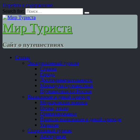
Перейти к содержанию
Search for:
Мир Туриста
Сайт о путешествиях
Статьи
Экскурсионный туризм
Страны
Города
Достопримечательности
Маршруты путешествий
Путешествия по России
Выживание в дикой природе
Медицинская помощь
Огонь, тепло
Ориентирование
Правила выживания в дикой природе
Укрытие
Спортивный туризм
Автотуризм