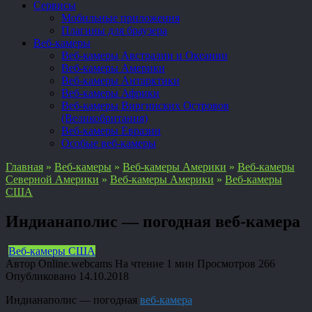
Сервисы
Мобильные приложения
Плагины для браузера
Веб-камеры
Веб-камеры Австралии и Океании
Веб-камеры Америки
Веб-камеры Антарктики
Веб-камеры Африки
Веб-камеры Виргинских Островов
(Великобритания)
Веб-камеры Евразии
Особые веб-камеры
Главная
»
Веб-камеры
»
Веб-камеры Америки
»
Веб-камеры
Северной Америки
»
Веб-камеры Америки
»
Веб-камеры
США
Индианаполис — погодная веб-камера
Веб-камеры США
Автор
Online.webcams
На чтение
1 мин
Просмотров
266
Опубликовано
14.10.2018
Индианаполис — погодная
веб-камера