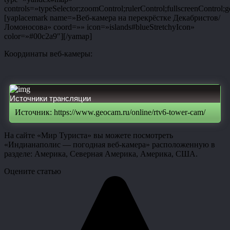
controls=»typeSelector;zoomControl;rulerControl;fullscreenControl;g
[yaplacemark name=»Веб-камера на перекрёстке Декабристов/
Ломоносова» coord=»» icon=»islands#blueStretchyIcon»
color=»#00c2a9″][/yamap]
Координаты веб-камеры:
Источники трансляции
Источник: https://www.geocam.ru/online/rtv6-tower-cam/
На сайте «Мир Туриста» вы можете посмотреть
«Индианаполис — погодная веб-камера» расположенную в
разделе: Америка, Северная Америка, Америка, США.
Оцените статью