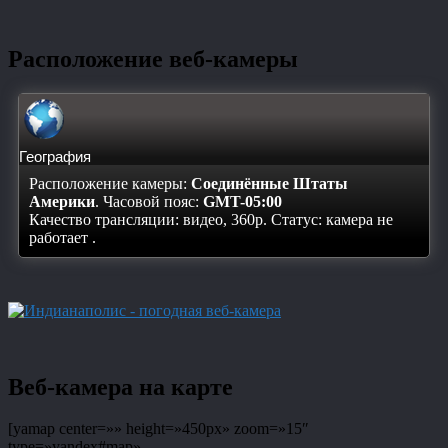
Расположение веб-камеры
География
Расположение камеры:
Соединённые Штаты
Америки
. Часовой пояс:
GMT-05:00
Качество трансляции: видео, 360p. Статус:
камера не
работает
.
Веб-камера на карте
[yamap center=»» height=»450px» zoom=»15″
type=»yandex#map»