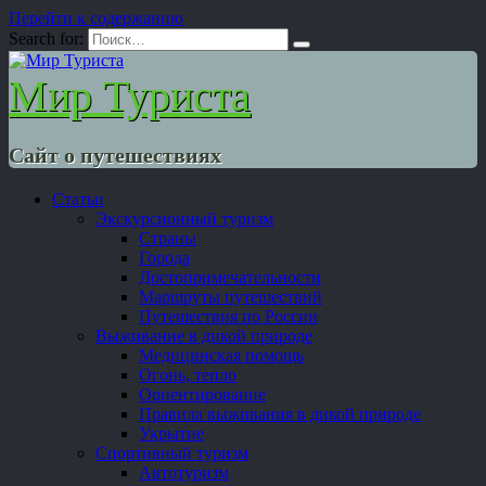
Перейти к содержанию
Search for:
Мир Туриста
Сайт о путешествиях
Статьи
Экскурсионный туризм
Страны
Города
Достопримечательности
Маршруты путешествий
Путешествия по России
Выживание в дикой природе
Медицинская помощь
Огонь, тепло
Ориентирование
Правила выживания в дикой природе
Укрытие
Спортивный туризм
Автотуризм