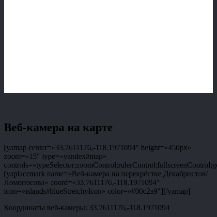
Веб-камера на карте
[yamap center=»33.7611176,-118.1971094″ height=»450px»
zoom=»15″ type=»yandex#map»
controls=»typeSelector;zoomControl;rulerControl;fullscreenControl;g
[yaplacemark name=»Веб-камера на перекрёстке Декабристов/
Ломоносова» coord=»33.7611176,-118.1971094″
icon=»islands#blueStretchyIcon» color=»#00c2a9″][/yamap]
Координаты веб-камеры: 33.7611176,-118.1971094