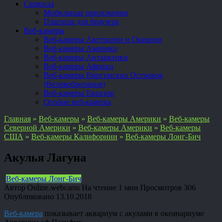
Сервисы
Мобильные приложения
Плагины для браузера
Веб-камеры
Веб-камеры Австралии и Океании
Веб-камеры Америки
Веб-камеры Антарктики
Веб-камеры Африки
Веб-камеры Виргинских Островов
(Великобритания)
Веб-камеры Евразии
Особые веб-камеры
Главная
»
Веб-камеры
»
Веб-камеры Америки
»
Веб-камеры
Северной Америки
»
Веб-камеры Америки
»
Веб-камеры
США
»
Веб-камеры Калифорнии
»
Веб-камеры Лонг-Бич
Акулья Лагуна
Веб-камеры Лонг-Бич
Автор
Online.webcams
На чтение
1 мин
Просмотров
306
Опубликовано
13.10.2018
Веб-камера
показывает аквариум с акулами в океанариуме