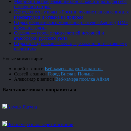
Маврикий за пределами шезлонга: как открыть для себя
настоящий остров
Где отдохнуть у воды в России: лучшие направления для
перезагрузки и отдыха на природе
Отдых у Балтийского моря в апарт-отеле «АмстерДОМ»
в Зеленоградске
Суздаль — город с тысячелетней историей и
атмосферой русского уюта
Отдых в Подмосковье: место, где можно по-настоящему
выдохнуть
Новые комментарии
юрий
к записи
Веб-камера на ул. Танкистов
Сергей
к записи
Город Висла в Польше
Александр
к записи
Веб-камера посёлка Айхал
Вам также может понравиться
Акулья Лагуна
Веб-камера в вольере пингвинов