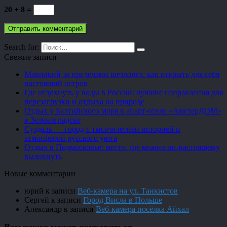
20 + 8 =
Search for:
Свежие записи
Маврикий за пределами шезлонга: как открыть для себя
настоящий остров
Где отдохнуть у воды в России: лучшие направления для
перезагрузки и отдыха на природе
Отдых у Балтийского моря в апарт-отеле «АмстерДОМ»
в Зеленоградске
Суздаль — город с тысячелетней историей и
атмосферой русского уюта
Отдых в Подмосковье: место, где можно по-настоящему
выдохнуть
Новые комментарии
юрий
к записи
Веб-камера на ул. Танкистов
Сергей
к записи
Город Висла в Польше
Александр
к записи
Веб-камера посёлка Айхал