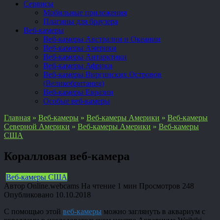
Сервисы
Мобильные приложения
Плагины для браузера
Веб-камеры
Веб-камеры Австралии и Океании
Веб-камеры Америки
Веб-камеры Антарктики
Веб-камеры Африки
Веб-камеры Виргинских Островов
(Великобритания)
Веб-камеры Евразии
Особые веб-камеры
Главная
»
Веб-камеры
»
Веб-камеры Америки
»
Веб-камеры
Северной Америки
»
Веб-камеры Америки
»
Веб-камеры
США
Коралловая веб-камера
Веб-камеры США
Автор
Online.webcams
На чтение
1 мин
Просмотров
248
Опубликовано
10.10.2018
С помощью этой
веб-камеры
можно заглянуть в аквариум с