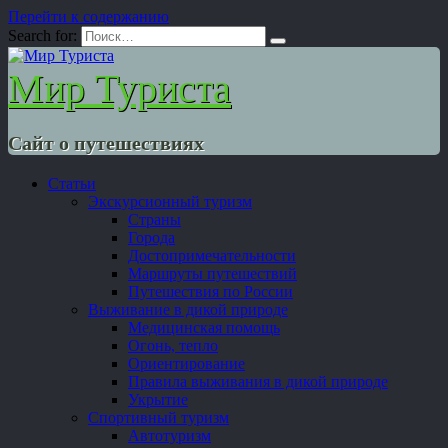
Перейти к содержанию
Search for:
Мир Туриста
Сайт о путешествиях
Статьи
Экскурсионный туризм
Страны
Города
Достопримечательности
Маршруты путешествий
Путешествия по России
Выживание в дикой природе
Медицинская помощь
Огонь, тепло
Ориентирование
Правила выживания в дикой природе
Укрытие
Спортивный туризм
Автотуризм