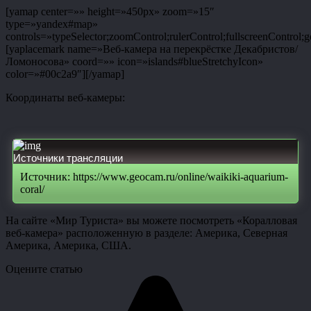
[yamap center=»» height=»450px» zoom=»15″
type=»yandex#map»
controls=»typeSelector;zoomControl;rulerControl;fullscreenControl;g
[yaplacemark name=»Веб-камера на перекрёстке Декабристов/
Ломоносова» coord=»» icon=»islands#blueStretchyIcon»
color=»#00c2a9″][/yamap]
Координаты веб-камеры:
Источники трансляции
Источник: https://www.geocam.ru/online/waikiki-aquarium-
coral/
На сайте «Мир Туриста» вы можете посмотреть «Коралловая
веб-камера» расположенную в разделе: Америка, Северная
Америка, Америка, США.
Оцените статью