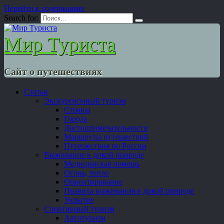
Перейти к содержанию
Search for:
Мир Туриста
Сайт о путешествиях
Статьи
Экскурсионный туризм
Страны
Города
Достопримечательности
Маршруты путешествий
Путешествия по России
Выживание в дикой природе
Медицинская помощь
Огонь, тепло
Ориентирование
Правила выживания в дикой природе
Укрытие
Спортивный туризм
Автотуризм