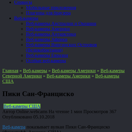
Сервисы
Мобильные приложения
Плагины для браузера
Веб-камеры
Веб-камеры Австралии и Океании
Веб-камеры Америки
Веб-камеры Антарктики
Веб-камеры Африки
Веб-камеры Виргинских Островов
(Великобритания)
Веб-камеры Евразии
Особые веб-камеры
Главная
»
Веб-камеры
»
Веб-камеры Америки
»
Веб-камеры
Северной Америки
»
Веб-камеры Америки
»
Веб-камеры
США
Пики Сан-Франциско
Веб-камеры США
Автор
Online.webcams
На чтение
1 мин
Просмотров
367
Опубликовано
05.10.2018
Веб-камера
показывает вулкан Пики Сан-Франциско