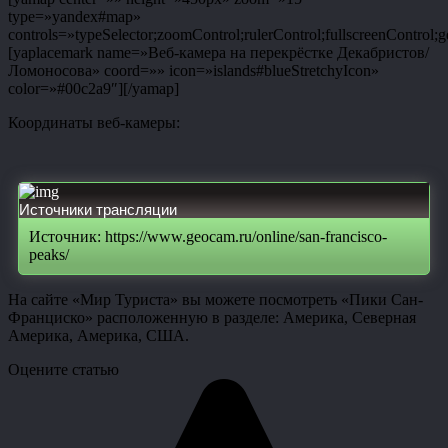
type=»yandex#map»
controls=»typeSelector;zoomControl;rulerControl;fullscreenControl;g
[yaplacemark name=»Веб-камера на перекрёстке Декабристов/
Ломоносова» coord=»» icon=»islands#blueStretchyIcon»
color=»#00c2a9″][/yamap]
Координаты веб-камеры:
Источники трансляции
Источник: https://www.geocam.ru/online/san-francisco-
peaks/
На сайте «Мир Туриста» вы можете посмотреть «Пики Сан-
Франциско» расположенную в разделе: Америка, Северная
Америка, Америка, США.
Оцените статью