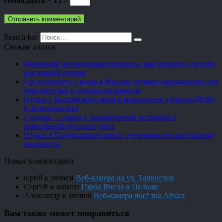
семнадцать − 15 =
Search for:
Свежие записи
Маврикий за пределами шезлонга: как открыть для себя
настоящий остров
Где отдохнуть у воды в России: лучшие направления для
перезагрузки и отдыха на природе
Отдых у Балтийского моря в апарт-отеле «АмстерДОМ»
в Зеленоградске
Суздаль — город с тысячелетней историей и
атмосферой русского уюта
Отдых в Подмосковье: место, где можно по-настоящему
выдохнуть
Новые комментарии
юрий
к записи
Веб-камера на ул. Танкистов
Сергей
к записи
Город Висла в Польше
Александр
к записи
Веб-камера посёлка Айхал
Вам также может понравиться