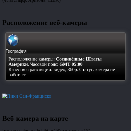
(Флагстафф, Аризона, США)
Расположение веб-камеры
География
Расположение камеры:
Соединённые Штаты
Америки
. Часовой пояс:
GMT-05:00
Качество трансляции: видео, 360p. Статус:
камера не
работает
.
Веб-камера на карте
[yamap center=»» height=»450px» zoom=»15″