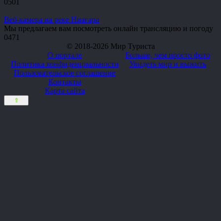
0
501
Веб-камера на реке Ниагара
Мы предлагаем вам посмотреть онлайн трансляцию и погоду
0
471
© 2018-2026 Мир Туриста
О портале
Больше, чем просто фото
Политика конфиденциальности
Увидеть мир и выжить
Пользовательское соглашение
Контакты
Карта сайта