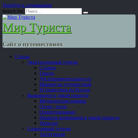
Перейти к содержанию
Search for:
Мир Туриста
Сайт о путешествиях
Статьи
Экскурсионный туризм
Страны
Города
Достопримечательности
Маршруты путешествий
Путешествия по России
Выживание в дикой природе
Медицинская помощь
Огонь, тепло
Ориентирование
Правила выживания в дикой природе
Укрытие
Спортивный туризм
Автотуризм