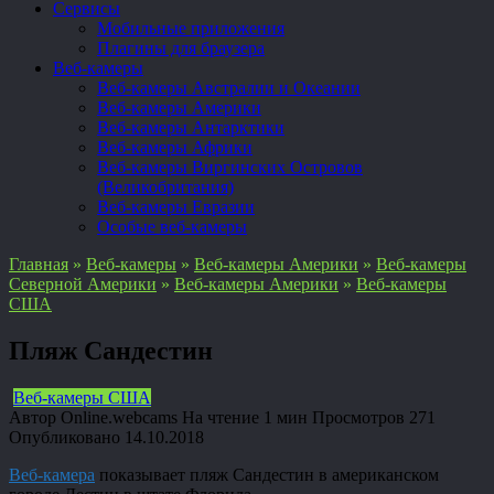
Сервисы
Мобильные приложения
Плагины для браузера
Веб-камеры
Веб-камеры Австралии и Океании
Веб-камеры Америки
Веб-камеры Антарктики
Веб-камеры Африки
Веб-камеры Виргинских Островов
(Великобритания)
Веб-камеры Евразии
Особые веб-камеры
Главная
»
Веб-камеры
»
Веб-камеры Америки
»
Веб-камеры
Северной Америки
»
Веб-камеры Америки
»
Веб-камеры
США
Пляж Сандестин
Веб-камеры США
Автор
Online.webcams
На чтение
1 мин
Просмотров
271
Опубликовано
14.10.2018
Веб-камера
показывает пляж Сандестин в американском