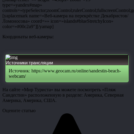
type=»yandex#map»
controls=»typeSelector;zoomControl;rulerControl;fullscreenControl;g
[yaplacemark name=»Веб-камера на перекрёстке Декабристов/
Ломоносова» coord=»» icon=»islands#blueStretchyIcon»
color=»#00c2a9″][/yamap]
Координаты веб-камеры:
Источники трансляции
Источник: https://www.geocam.ru/online/sandestin-beach-
webcam/
На сайте «Мир Туриста» вы можете посмотреть «Пляж
Сандестин» расположенную в разделе: Америка, Северная
Америка, Америка, США.
Оцените статью