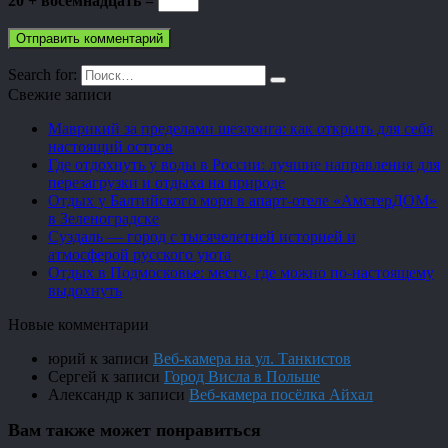
20 + восемнадцать =
Search for:
Свежие записи
Маврикий за пределами шезлонга: как открыть для себя
настоящий остров
Где отдохнуть у воды в России: лучшие направления для
перезагрузки и отдыха на природе
Отдых у Балтийского моря в апарт-отеле «АмстерДОМ»
в Зеленоградске
Суздаль — город с тысячелетней историей и
атмосферой русского уюта
Отдых в Подмосковье: место, где можно по-настоящему
выдохнуть
Новые комментарии
юрий
к записи
Веб-камера на ул. Танкистов
Сергей
к записи
Город Висла в Польше
Александр
к записи
Веб-камера посёлка Айхал
Вам также может понравиться