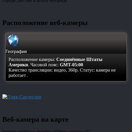
городе Дестин в штате Флорида
Расположение веб-камеры
География
Расположение камеры:
Соединённые Штаты
Америки
. Часовой пояс:
GMT-05:00
Качество трансляции: видео, 360p. Статус:
камера не
работает
.
Веб-камера на карте
[yamap center=»» height=»450px» zoom=»15″