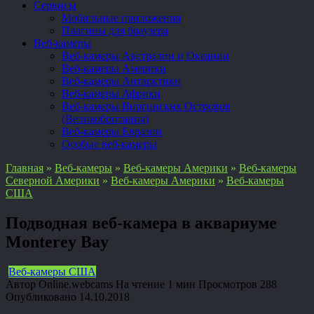
Сервисы
Мобильные приложения
Плагины для браузера
Веб-камеры
Веб-камеры Австралии и Океании
Веб-камеры Америки
Веб-камеры Антарктики
Веб-камеры Африки
Веб-камеры Виргинских Островов
(Великобритания)
Веб-камеры Евразии
Особые веб-камеры
Главная
»
Веб-камеры
»
Веб-камеры Америки
»
Веб-камеры
Северной Америки
»
Веб-камеры Америки
»
Веб-камеры
США
Подводная веб-камера в аквариуме
Monterey Bay
Веб-камеры США
Автор
Online.webcams
На чтение
1 мин
Просмотров
288
Опубликовано
14.10.2018