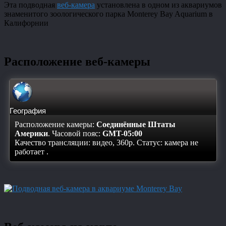
Эта подводная
веб-камера
установлена в одном из аквариумов
знаменитого зоологического парка Monterey Bay Aquarium в
Калифорнии
Расположение веб-камеры
География
Расположение камеры:
Соединённые Штаты
Америки
. Часовой пояс:
GMT-05:00
Качество трансляции: видео, 360p. Статус:
камера не
работает
.