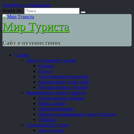
Перейти к содержанию
Search for:
Мир Туриста
Сайт о путешествиях
Статьи
Экскурсионный туризм
Страны
Города
Достопримечательности
Маршруты путешествий
Путешествия по России
Выживание в дикой природе
Медицинская помощь
Огонь, тепло
Ориентирование
Правила выживания в дикой природе
Укрытие
Спортивный туризм
Автотуризм