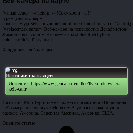
Веб-камера на карте
[yamap center=»» height=»450px» zoom=»15″
type=»yandex#map»
controls=»typeSelector;zoomControl;rulerControl;fullscreenControl;g
[yaplacemark name=»Веб-камера на перекрёстке Декабристов/
Ломоносова» coord=»» icon=»islands#blueStretchyIcon»
color=»#00c2a9″][/yamap]
Координаты веб-камеры:
Источники трансляции
Источник: https://www.geocam.ru/online/live-underwater-
kelp-cam/
На сайте «Мир Туриста» вы можете посмотреть «Подводная
веб-камера в аквариуме Monterey Bay» расположенную в
разделе: Америка, Северная Америка, Америка, США.
Оцените статью