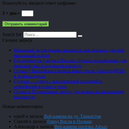
Пожалуйста, введите ответ цифрами:
3 × два =
Search for:
Свежие записи
Маврикий за пределами шезлонга: как открыть для себя
настоящий остров
Где отдохнуть у воды в России: лучшие направления для
перезагрузки и отдыха на природе
Отдых у Балтийского моря в апарт-отеле «АмстерДОМ»
в Зеленоградске
Суздаль — город с тысячелетней историей и
атмосферой русского уюта
Отдых в Подмосковье: место, где можно по-настоящему
выдохнуть
Новые комментарии
юрий
к записи
Веб-камера на ул. Танкистов
Сергей
к записи
Город Висла в Польше
Александр
к записи
Веб-камера посёлка Айхал