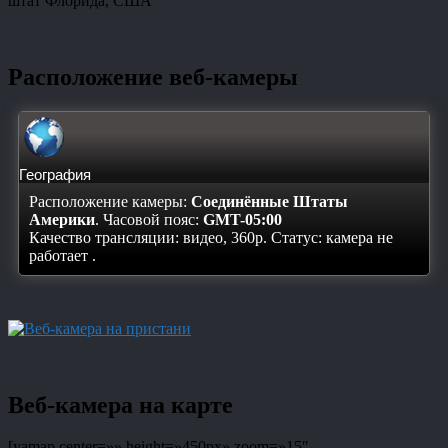
штат Флорида, США
Расположение веб-камеры
География
Расположение камеры:
Соединённые Штаты
Америки
. Часовой пояс:
GMT-05:00
Качество трансляции: видео, 360p. Статус:
камера не
работает
.
Веб-камера на карте
[yamap center=»» height=»450px» zoom=»15″