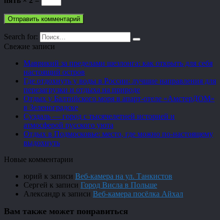
пять × 2 =
Search for:
Свежие записи
Маврикий за пределами шезлонга: как открыть для себя
настоящий остров
Где отдохнуть у воды в России: лучшие направления для
перезагрузки и отдыха на природе
Отдых у Балтийского моря в апарт-отеле «АмстерДОМ»
в Зеленоградске
Суздаль — город с тысячелетней историей и
атмосферой русского уюта
Отдых в Подмосковье: место, где можно по-настоящему
выдохнуть
Новые комментарии
юрий
к записи
Веб-камера на ул. Танкистов
Сергей
к записи
Город Висла в Польше
Александр
к записи
Веб-камера посёлка Айхал
Вам также может понравиться