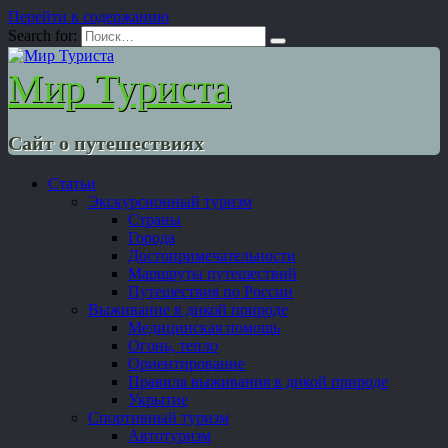
Перейти к содержанию
Search for:
Мир Туриста
Сайт о путешествиях
Статьи
Экскурсионный туризм
Страны
Города
Достопримечательности
Маршруты путешествий
Путешествия по России
Выживание в дикой природе
Медицинская помощь
Огонь, тепло
Ориентирование
Правила выживания в дикой природе
Укрытие
Спортивный туризм
Автотуризм