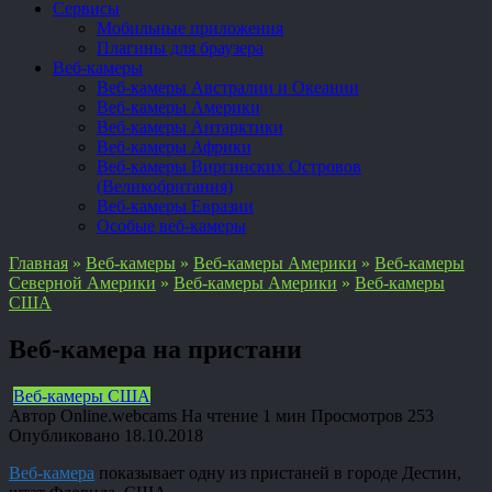
Сервисы
Мобильные приложения
Плагины для браузера
Веб-камеры
Веб-камеры Австралии и Океании
Веб-камеры Америки
Веб-камеры Антарктики
Веб-камеры Африки
Веб-камеры Виргинских Островов
(Великобритания)
Веб-камеры Евразии
Особые веб-камеры
Главная
»
Веб-камеры
»
Веб-камеры Америки
»
Веб-камеры
Северной Америки
»
Веб-камеры Америки
»
Веб-камеры
США
Веб-камера на пристани
Веб-камеры США
Автор
Online.webcams
На чтение
1 мин
Просмотров
253
Опубликовано
18.10.2018
Веб-камера
показывает одну из пристаней в городе Дестин,