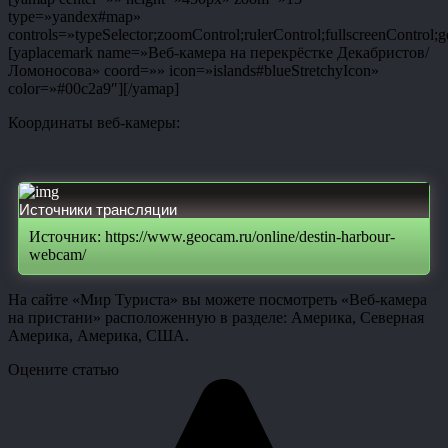
type=»yandex#map»
controls=»typeSelector;zoomControl;rulerControl;fullscreenControl;g
[yaplacemark name=»Веб-камера на перекрёстке Декабристов/
Ломоносова» coord=»» icon=»islands#blueStretchyIcon»
color=»#00c2a9″][/yamap]
Координаты веб-камеры:
Источники трансляции
Источник: https://www.geocam.ru/online/destin-harbour-
webcam/
На сайте «Мир Туриста» вы можете посмотреть «Веб-камера
на пристани» расположенную в разделе: Америка, Северная
Америка, Америка, США.
Оцените статью